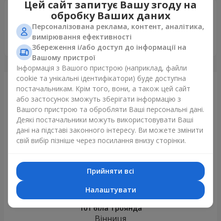
Цей сайт запитує Вашу згоду на
Шахин Ашуров
04.04.2019
обробку Ваших даних
5
Персоналізована реклама, контент, аналітика,
Вы лучшие в этом деле! Все как всегда на высшем
вимірювання ефективності
уровне! Спасибо Вам.
Збереження і/або доступ до інформації на
Вашому пристрої
Інформація з Вашого пристрою (наприклад, файли
cookie та унікальні ідентифікатори) буде доступна
Щойно доставили
постачальникам. Крім того, вони, а також цей сайт
або застосунок зможуть зберігати інформацію з
Вашого пристрою та обробляти Ваші персональні дані.
Деякі постачальники можуть використовувати Ваші
дані на підставі законного інтересу. Ви можете змінити
свій вибір пізніше через посилання внизу сторінки.
Прийняти всі
Налаштувати
101 біла троянда
Вінниця