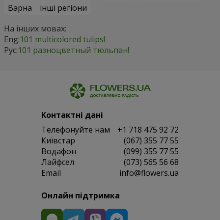
Варна
інші регіони
На інших мовах:
Eng:
101 multicolored tulips!
Рус:
101 разноцветный тюльпан!
Контактні дані
Телефонуйте нам
+1 718 475 92 72
Київстар
(067) 355 77 55
Водафон
(099) 355 77 55
Лайфсел
(073) 565 56 68
Email
info@flowers.ua
Онлайн підтримка