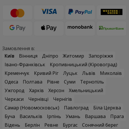
Замовлення в:
Київ
Вінниця
Дніпро
Житомир
Запоріжжя
Івано-Франківськ
Кропивницький (Кіровоград)
Кременчук
Кривий Ріг
Луцьк
Львів
Миколаїв
Одеса
Полтава
Рівне
Суми
Тернопіль
Ужгород
Харків
Херсон
Хмельницький
Черкаси
Чернівці
Чернігів
Самар (Новомосковськ)
Павлоград
Біла Церква
Буча
Васильків
Ірпінь
Умань
Варшава
Прага
Відень
Берлін
Ревне
Бургас
Сонячний берег