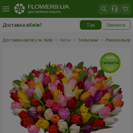
Доставка в
Київ
?
Так
Змінити
Доставка в
Київ
|
безкоштовно
Доставка квітів у м. Київ
> Квіти >
Тюльпани
>
Різнокольор