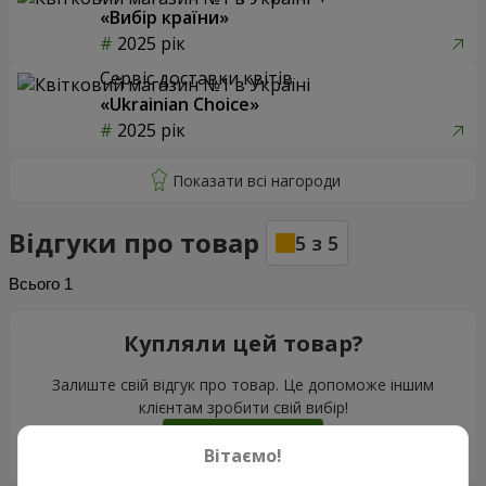
«Вибір країни»
2025 рік
Сервіс доставки квітів
«Ukrainian Choice»
2025 рік
Відгуки про товар
5
з
5
Всього
1
Купляли цей товар?
Залиште свій відгук про товар. Це допоможе іншим
клієнтам зробити свій вибір!
Залишити відгук
Вітаємо!