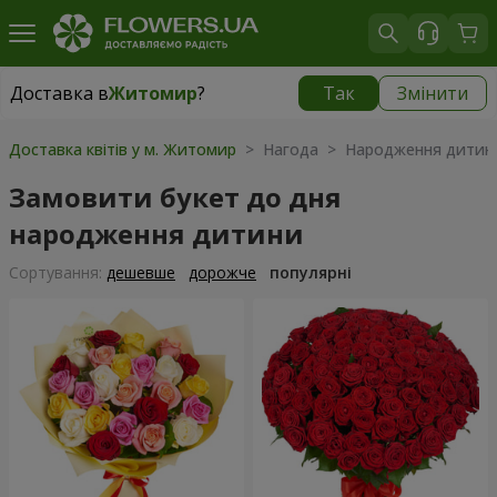
Доставка в
Житомир
?
Так
Змінити
Доставка в
Житомир
|
безкоштовно
Доставка квітів у м. Житомир
> Нагода > Народження дитин
Замовити букет до дня
народження дитини
Сортування:
дешевше
дорожче
популярні