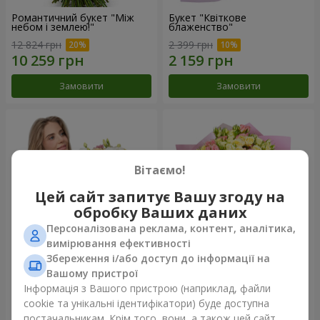
Романтичний букет "Між
Букет "Квіткове
небом і землею!"
блаженство"
12 824 грн
2 399 грн
Замовити
Замовити
Вітаємо!
Цей сайт запитує Вашу згоду на
обробку Ваших даних
Персоналізована реклама, контент, аналітика,
вимірювання ефективності
Збереження і/або доступ до інформації на
Букет "Королеві серця"
Мікс "Планета троянд" із 51
Вашому пристрої
кущової троянди
Інформація з Вашого пристрою (наприклад, файли
2 332 грн
6 587 грн
cookie та унікальні ідентифікатори) буде доступна
постачальникам. Крім того, вони, а також цей сайт