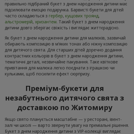
правильно підібраний букет з днем народження дитини має
підсилювати емоцію подарунка. Барвисті букети для дітей
часто складаються з
гербер
,
кущових троянд
,
альстромерій
,
хризантем
. Такий букет з днем народження
дитини довго зберігає свіжість і виглядає життєрадісно.
Як букет з днем народження дитини для малюків, зазвичай
обирають композицію в м’яких тонах або ніжну композицію
для дитячого свята. Для старших дітей доречно додання
контрастних кольорів в букет з днем народження дитини,
тематичні деталі, незвичайне пакування. Таке квіткове
привітання для малюка легко поєднати з іграшкою чи
кульками, щоб посилити ефект сюрпризу.
Преміум-букети для
незабутнього дитячого свята з
доставкою по Житомиру
Якщо свято планується масштабне — у ресторані, івент-
залі чи школі — варто звернути увагу на преміальні рішення.
Букет з днем народження дитини з VIP-колекції виглядає