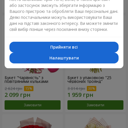
або застосунок зможуть зберігати інформацію з
Замовити
Замовити
Вашого пристрою та обробляти Ваші персональні дані.
Деякі постачальники можуть використовувати Ваші
дані на підставі законного інтересу. Ви можете змінити
свій вибір пізніше через посилання внизу сторінки.
Прийняти всі
Налаштувати
Букет "Чарівність" з
Букет з упаковкою "25
повітряними кульками
червоних троянд"
2 624 грн
3 014 грн
Замовити
Замовити