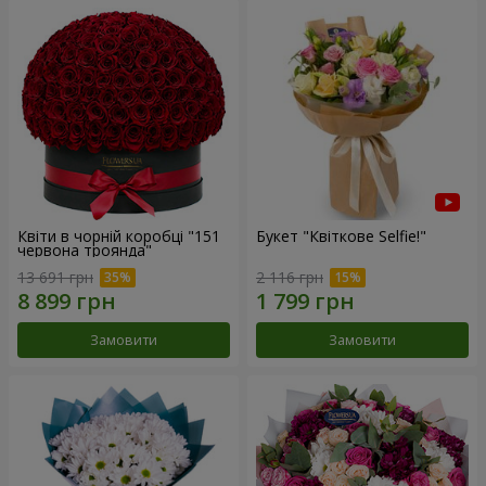
Квіти в чорній коробці "151
Букет "Квіткове Selfie!"
червона троянда"
13 691 грн
2 116 грн
Замовити
Замовити