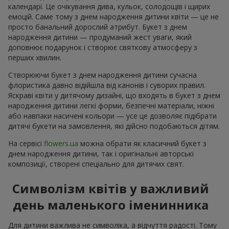
календарі. Це очікування дива, кульок, солодощів і щирих
емоцій. Саме тому з днем народження дитини квіти — це не
просто банальний дорослий атрибут. Букет з днем
народження дитини — продуманий жест уваги, який
доповнює подарунок і створює святкову атмосферу з
перших хвилин.
Створюючи букет з днем народження дитини сучасна
флористика давно відійшла від канонів і суворих правил.
Яскраві квіти у дитячому дизайні, що входять в букет з днем
народження дитини легкі форми, безпечні матеріали, ніжні
або навпаки насичені кольори — усе це дозволяє підібрати
дитячі букети на замовлення, які дійсно подобаються дітям.
На сервісі
flowers.ua
можна обрати як класичний букет з
днем народження дитини, так і оригінальні авторські
композиції, створені спеціально для дитячих свят.
Символізм квітів у важливий
день маленького іменинника
Для дитини важлива не символіка, а відчуття радості. Тому