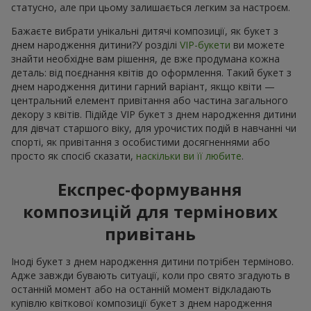
статусно, але при цьому залишається легким за настроєм.
Бажаєте вибрати унікальні дитячі композиції, як букет з
днем народження дитини?У розділі
VIP-букети
ви можете
знайти необхідне вам рішення, де вже продумана кожна
деталь: від поєднання квітів до оформлення. Такий букет з
днем народження дитини гарний варіант, якщо квіти —
центральний елемент привітання або частина загального
декору з квітів. Підійде VIP букет з днем народження дитини
для дівчат старшого віку, для урочистих подій в навчанні чи
спорті, як привітання з особистими досягненнями або
просто як спосіб сказати,
наскільки ви її любите
.
Експрес-формування
композицій для термінових
привітань
Іноді букет з днем народження дитини потрібен терміново.
Адже завжди бувають ситуації, коли про свято згадують в
останній момент або на останній момент відкладають
купівлю квіткової композиції букет з днем народження