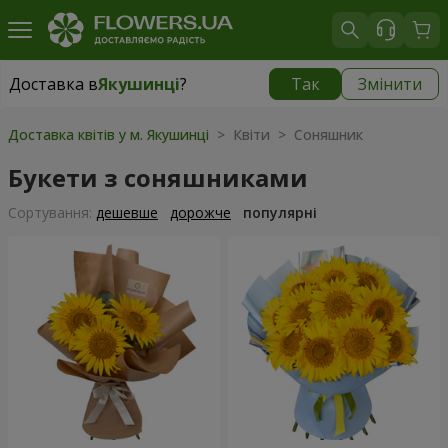
Доставка в
Якушинці
?
Так
Змінити
Доставка в
Якушинці
|
безкоштовно
Доставка квітів у м. Якушинці
> Квіти > Соняшник
Букети з соняшниками
Сортування:
дешевше
дорожче
популярні