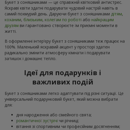
Букет з соняшниками — це справжній квітковий антистрес.
Яскраві квіти здатні подарувати чудовий настрій навіть в
самий похмурий день. Даруючи букет з соняшниками
дітям
,
коханим
,
близьким
,
колегам по роботі
або
найкращим
друзям
ви гарантовано створюєте їм приємні моменти в
житті.
В оформленні інтер’єру букет з соняшниками теж працює на
100%. Маленький яскравий акцент у просторі здатен
радикально змінити атмосферу кімнати і подарувати
затишок і домашнє тепло.
Ідеї для подарунків і
важливих подій
Букет з соняшниками легко адаптувати під різні ситуації. Це
універсальний подарунковий букет, який можна вибрати
для:
дня народження або сімейного свята;
романтичної зустрічі
чи річниці;
вітання зі спортивним чи професійним досягненням;