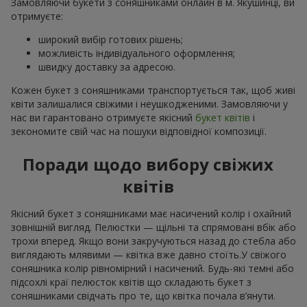
Замовляючи букети з соняшниками онлайн в м. Якушинці, ви
отримуєте:
широкий вибір готових рішень;
можливість індивідуального оформлення;
швидку доставку за адресою.
Кожен букет з соняшниками транспортується так, щоб живі
квіти залишалися свіжими і неушкодженими. Замовляючи у
нас ви гарантовано отримуєте якісний
букет квітів
і
зекономите свій час на пошуки відповідної композиції.
Поради щодо вибору свіжих
квітів
Якісний букет з соняшниками має насичений колір і охайний
зовнішній вигляд. Пелюстки — щільні та спрямовані вбік або
трохи вперед. Якщо вони закручуються назад до стебла або
виглядають млявими — квітка вже давно стоїть.У свіжого
соняшника колір рівномірний і насичений. Будь-які темні або
підсохлі краї пелюсток квітів що складають букет з
соняшниками свідчать про те, що квітка почала в’янути.