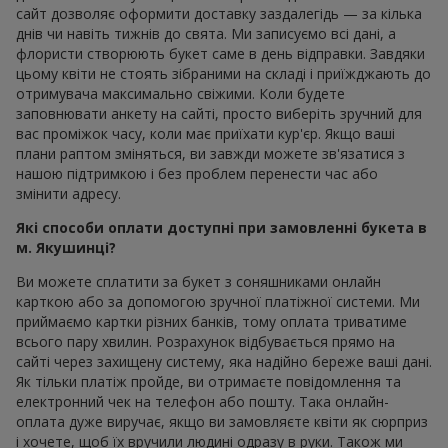
сайт дозволяє оформити доставку заздалегідь — за кілька
днів чи навіть тижнів до свята. Ми записуємо всі дані, а
флористи створюють букет саме в день відправки. Завдяки
цьому квіти не стоять зібраними на складі і приїжджають до
отримувача максимально свіжими. Коли будете
заповнювати анкету на сайті, просто виберіть зручний для
вас проміжок часу, коли має приїхати кур'єр. Якщо ваші
плани раптом зміняться, ви завжди можете зв'язатися з
нашою підтримкою і без проблем перенести час або
змінити адресу.
Які способи оплати доступні при замовленні букета в
м. Якушинці?
Ви можете сплатити за букет з соняшниками онлайн
карткою або за допомогою зручної платіжної системи. Ми
приймаємо картки різних банків, тому оплата триватиме
всього пару хвилин. Розрахунок відбувається прямо на
сайті через захищену систему, яка надійно береже ваші дані.
Як тільки платіж пройде, ви отримаєте повідомлення та
електронний чек на телефон або пошту. Така онлайн-
оплата дуже виручає, якщо ви замовляєте квіти як сюрприз
і хочете, щоб їх вручили людині одразу в руки. Також ми