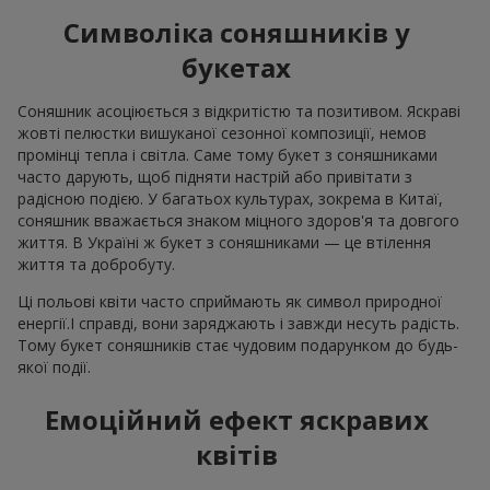
Символіка соняшників у
букетах
Соняшник асоціюється з відкритістю та позитивом. Яскраві
жовті пелюстки вишуканої сезонної композиції, немов
промінці тепла і світла. Саме тому букет з соняшниками
часто дарують, щоб підняти настрій або привітати з
радісною подією. У багатьох культурах, зокрема в Китаї,
соняшник вважається знаком міцного здоров'я та довгого
життя. В Україні ж букет з соняшниками — це втілення
життя та добробуту.
Ці польові квіти часто сприймають як символ природної
енергії.І справді, вони заряджають і завжди несуть радість.
Тому букет соняшників стає чудовим подарунком до будь-
якої події.
Емоційний ефект яскравих
квітів