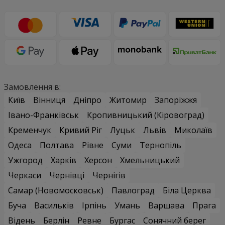
Замовлення в:
Київ
Вінниця
Дніпро
Житомир
Запоріжжя
Івано-Франківськ
Кропивницький (Кіровоград)
Кременчук
Кривий Ріг
Луцьк
Львів
Миколаїв
Одеса
Полтава
Рівне
Суми
Тернопіль
Ужгород
Харків
Херсон
Хмельницький
Черкаси
Чернівці
Чернігів
Самар (Новомосковськ)
Павлоград
Біла Церква
Буча
Васильків
Ірпінь
Умань
Варшава
Прага
Відень
Берлін
Ревне
Бургас
Сонячний берег