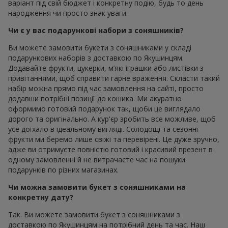
варіант під свій бюджет і конкретну подію, будь то день
народження чи просто знак уваги.
Чи є у вас подарункові набори з соняшників?
Ви можете замовити букети з соняшниками у складі
подарункових наборів з доставкою по Якушинцям.
Додавайте фрукти, цукерки, м’які іграшки або листівки з
привітаннями, щоб справити гарне враження. Скласти такий
набір можна прямо під час замовлення на сайті, просто
додавши потрібні позиції до кошика. Ми акуратно
оформимо готовий подарунок так, щоби це виглядало
дорого та оригінально. А кур'єр зробить все можливе, щоб
усе доїхало в ідеальному вигляді. Солодощі та сезонні
фрукти ми беремо лише свіжі та перевірені. Це дуже зручно,
адже ви отримуєте повністю готовий і красивий презент в
одному замовленні й не витрачаєте час на пошуки
подарунків по різних магазинах.
Чи можна замовити букет з соняшниками на
конкретну дату?
Так. Ви можете замовити букет з соняшниками з
доставкою по Якушинцям на потрібний день та час. Наш