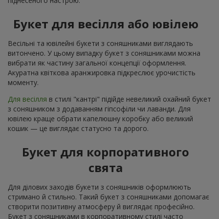
піднесеного настрою.
Букет для весілля або ювілею
Весільні та ювілейні букети з соняшниками виглядають
витончено. У цьому випадку букет з соняшниками можна
вибрати як частину загальної концепції оформлення.
Акуратна квіткова аранжировка підкреслює урочистість
моменту.
Для весілля
в стилі "кантрі" підійде невеликий охайний букет
з соняшником з додаванням гіпсофіли чи лаванди. Для
ювілею краще обрати капелюшну коробку або великий
кошик — це виглядає статусно та дорого.
Букет для корпоративного
свята
Для ділових заходів букети з соняшників оформлюють
стримано й стильно. Такий букет з соняшниками допомагає
створити позитивну атмосферу й виглядає професійно.
Букет з соняшниками в корпоративному стилі часто