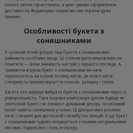
кожної квітки гарантована, а ціни і умови оформлення
доставки по Якушинцям і іншим містам України дуже
приємні.
Особливості букета з
соняшниками
У сучасній літній флористиці букети з соняшниками
займають особливе місце. Ці сонячні квіти неможливо не
помітити — вони змінюють настрій з першого погляда. А
тримаючи в руках букет з соняшниками ви наче
переноситесь на осінню поляну квітів, де жовті квіти
створюють приємні відчуття спокою, затишку і тепла.
Багато хто вирішує вибрати букети з соняшниками через їх
універсальність. Така яскрава композиція цілком підійде як
святковий букет і як елемент домашній декору. Особливий
попит мають соняшники у сезон. Ці декоративні рослини
наче створені для фотосесій і незабутніх емоцій. А ще букет
з соняшниками чудово поєднується з іншими натуральними
квітами і підкреслює стиль інтер’єру.