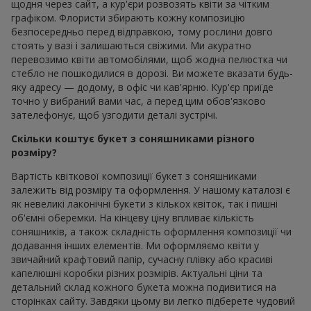
щодня через сайт, а кур'єри розвозять квіти за чітким
графіком. Флористи збирають кожну композицію
безпосередньо перед відправкою, тому рослини довго
стоять у вазі і залишаються свіжими. Ми акуратно
перевозимо квіти автомобілями, щоб жодна пелюстка чи
стебло не пошкодилися в дорозі. Ви можете вказати будь-
яку адресу — додому, в офіс чи кав'ярню. Кур'єр приїде
точно у вибраний вами час, а перед цим обов'язково
зателефонує, щоб узгодити деталі зустрічі.
Скільки коштує букет з соняшниками різного
розміру?
Вартість квіткової композиції букет з соняшниками
залежить від розміру та оформлення. У нашому каталозі є
як невеликі лаконічні букети з кількох квіток, так і пишні
об'ємні оберемки. На кінцеву ціну впливає кількість
соняшників, а також складність оформлення композиції чи
додавання інших елементів. Ми оформляємо квіти у
звичайний крафтовий папір, сучасну плівку або красиві
капелюшні коробки різних розмірів. Актуальні ціни та
детальний склад кожного букета можна подивитися на
сторінках сайту. Завдяки цьому ви легко підберете чудовий