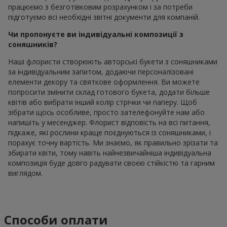
працюємо з безготівковим розрахунком і за потреби
підготуємо всі необхідні звітні документи для компаній.
Чи пропонуєте ви індивідуальні композиції з
соняшників?
Наші флористи створюють авторські букети з соняшниками
за індивідуальним запитом, додаючи персоналізовані
елементи декору та святкове оформлення. Ви можете
попросити змінити склад готового букета, додати більше
квітів або вибрати інший колір стрічки чи паперу. Щоб
зібрати щось особливе, просто зателефонуйте нам або
напишіть у месенджер. Флорист відповість на всі питання,
підкаже, які рослини краще поєднуються із соняшниками, і
порахує точну вартість. Ми знаємо, як правильно зрізати та
збирати квіти, тому навіть найнезвичайніша індивідуальна
композиція буде довго радувати своєю стійкістю та гарним
виглядом.
Способи оплати