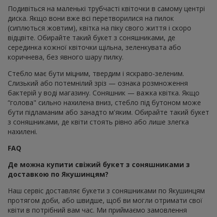
Подивіться на маленькі трубчасті квіточки в самому центрі
диска. Якщо вони вже всі перетворилися на пилок
(сиплються жовтим), квітка на піку свого життя і скоро
відцвіте. Обирайте такий букет з соняшниками, де
серединка кожної квіточки щільна, зеленкувата або
коричнева, без явного шару пилку.
Стебло має бути міцним, твердим і яскраво-зеленим.
Слизький або потемнілий зріз — ознака розмноження
бактерій у воді магазину. Соняшник — важка квітка. Якщо
“голова" сильно нахилена вниз, стебло під бутоном може
бути підламаним або занадто м'яким. Обирайте такий букет
з соняшниками, де квіти стоять рівно або лише злегка
нахилені.
FAQ
Де можна купити свіжий букет з соняшниками з
доставкою по Якушинцям?
Наш сервіс доставляє букети з соняшниками по Якушинцям
протягом доби, або швидше, щоб ви могли отримати свої
квіти в потрібний вам час. Ми приймаємо замовлення