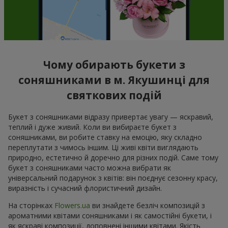
Чому обирають букети з
соняшниками в м. Якушинці для
святкових подій
Букет з соняшниками відразу привертає увагу — яскравий,
теплий і дуже живий. Коли ви вибираєте букет з
соняшниками, ви робите ставку на емоцію, яку складно
переплутати з чимось іншим. Ці живі квіти виглядають
природно, естетично й доречно для різних подій. Саме тому
букет з соняшниками часто можна вибрати як
універсальний подарунок з квітів: він поєднує сезонну красу,
виразність і сучасний флористичний дизайн.
На сторінках
Flowers.ua
ви знайдете безліч композицій з
ароматними квітами соняшниками і як самостійні букети, і
як яскраві композиції, доповнені іншими квітами. Якість