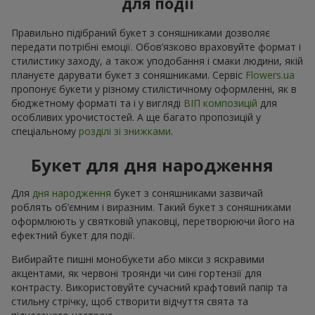
для події
Правильно підібраний букет з соняшниками дозволяє
передати потрібні емоції. Обов’язково враховуйте формат і
стилистику заходу, а також уподобання і смаки людини, якій
плануєте дарувати букет з соняшниками. Сервіс
Flowers.ua
пропонує букети у різному стилістичному оформленні, як в
бюджетному форматі та і у вигляді
ВІП композицій
для
особливих урочистостей. А ще багато пропозицій у
спеціальному
розділі зі знижками
.
Букет для дня народження
Для
дня народження
букет з соняшниками зазвичай
роблять об’ємним і виразним. Такий букет з соняшниками
оформлюють у святковій упаковці, перетворюючи його на
ефектний букет для події.
Вибирайте пишні монобукети або мікси з яскравими
акцентами, як червоні троянди чи сині гортензії для
контрасту. Використовуйте сучасний крафтовий папір та
стильну стрічку, щоб створити відчуття свята та