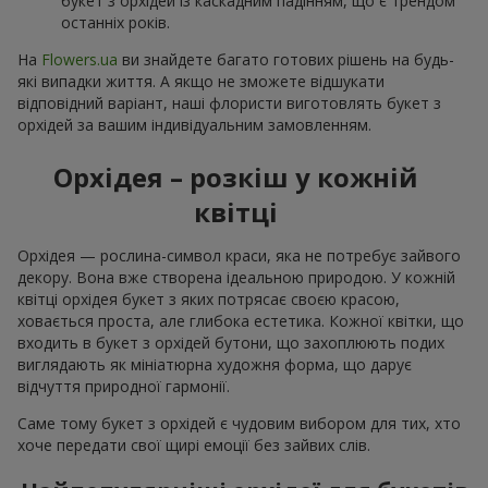
букет з орхідей із каскадним падінням, що є трендом
останніх років.
На
Flowers.ua
ви знайдете багато готових рішень на будь-
які випадки життя. А якщо не зможете відшукати
відповідний варіант, наші флористи виготовлять букет з
орхідей за вашим індивідуальним замовленням.
Орхідея – розкіш у кожній
квітці
Орхідея — рослина-символ краси, яка не потребує зайвого
декору. Вона вже створена ідеальною природою. У кожній
квітці орхідея букет з яких потрясає своєю красою,
ховається проста, але глибока естетика. Кожної квітки, що
входить в букет з орхідей бутони, що захоплюють подих
виглядають як мініатюрна художня форма, що дарує
відчуття природної гармонії.
Саме тому букет з орхідей є чудовим вибором для тих, хто
хоче передати свої щирі емоції без зайвих слів.