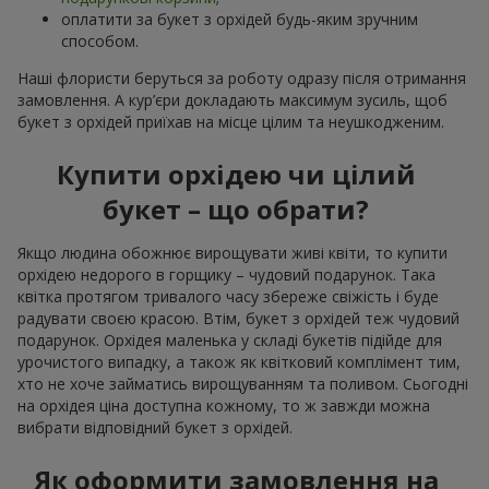
оплатити за букет з орхідей будь-яким зручним
способом.
Наші флористи беруться за роботу одразу після отримання
замовлення. А кур’єри докладають максимум зусиль, щоб
букет з орхідей приїхав на місце цілим та неушкодженим.
Купити орхідею чи цілий
букет – що обрати?
Якщо людина обожнює вирощувати живі квіти, то купити
орхідею недорого в горщику – чудовий подарунок. Така
квітка протягом тривалого часу збереже свіжість і буде
радувати своєю красою. Втім, букет з орхідей теж чудовий
подарунок. Орхідея маленька у складі букетів підійде для
урочистого випадку, а також як квітковий комплімент тим,
хто не хоче займатись вирощуванням та поливом. Сьогодні
на орхідея ціна доступна кожному, то ж завжди можна
вибрати відповідний букет з орхідей.
Як оформити замовлення на