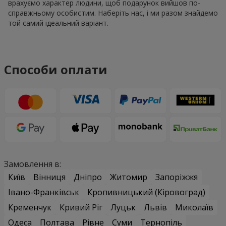
врахуємо характер людини, щоб подарунок вийшов по-
справжньому особистим. Наберіть нас, і ми разом знайдемо
той самий ідеальний варіант.
Способи оплати
Замовлення в:
Київ
Вінниця
Дніпро
Житомир
Запоріжжя
Івано-Франківськ
Кропивницький (Кіровоград)
Кременчук
Кривий Ріг
Луцьк
Львів
Миколаїв
Одеса
Полтава
Рівне
Суми
Тернопіль