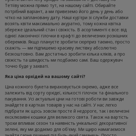
Тетіїву можна прямо тут, на нашому сайті. Обирайте
потрібний варіант, а ми привеземо його день у день або
чітко на заплановану дату. Наші кур'єри зі служби доставки
возять квіти максимально акуратно, тому кожна квітка
збереже ідеальний стан і свіжість. В асортименті є все: від
однієї лаконічної гілочки в крафті до величезних розкішних
оберемків. Якщо плануєте зробити сюрприз таємно, просто
скажіть — ми підпишемо красиву листівку абсолютно
безкоштовно. Вам достатньо зробити кілька кліків, а про
свіжість та швидкість ми подбаємо самі. Ваш одержувач
точно буде у захваті.
Яка ціна орхідей на вашому сайті?
Ціна кожного букета вираховується окремо, адже все
залежить від сорту орхідеї, кількості гілочок та фінального
пакування. Усі актуальні ціни на готові роботи ви завжди
знайдете в картках товарів у нас на сайті. У нас легко
підібрати як щось зовсім просте й недороге, так і величезні
ексклюзивні кошики для великого свята. Також на вартість
трохи впливає сезон та наявність унікальної декоративної
зелені, яку ми додаємо для об'єму. Ми щиро намагаємося
знайти гарне рішення під будь-який гаманець. Просто