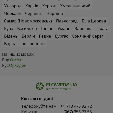
Ужгород
Харків
Херсон
Хмельницький
Черкаси
Чернівці
Чернігів
Самар (Новомосковськ)
Павлоград
Біла Церква
Буча
Васильків
Ірпінь
Умань
Варшава
Прага
Відень
Берлін
Ревне
Бургас
Сонячний берег
Варна
інші регіони
На інших мовах:
Eng:
Orchids
Рус:
Орхидеи
Контактні дані
Телефонуйте нам
+1 718 475 92 72
Київстар
(067) 355 77 55