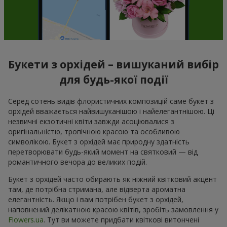
Букети з орхідей – вишуканий вибір
для будь-якої події
Серед сотень видів флористичних композицій саме букет з
орхідей вважається найвишуканішою і найелегантнішою. Ці
незвичні екзотичні квіти завжди асоціювалися з
оригінальністю, тропічною красою та особливою
символікою. Букет з орхідей має природну здатність
перетворювати будь-який момент на святковий — від
романтичного вечора до великих подій.
Букет з орхідей часто обирають як ніжний квітковий акцент
там, де потрібна стримана, але відверта ароматна
елегантність. Якщо і вам потрібен букет з орхідей,
наповнений делікатною красою квітів, зробіть замовлення у
Flowers.ua
. Тут ви можете придбати квіткові витончені