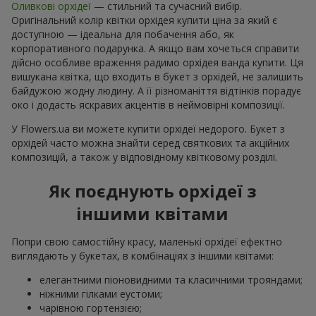
Оливкові орхідеї
— стильний та сучасний вибір.
Оригінальний колір квітки орхідея купити ціна за який є
доступною — ідеальна для побачення або, як
корпоративного подарунка. А якщо вам хочеться справити
дійсно особливе враження радимо орхідея ванда купити. Ця
вишукана квітка, що входить в букет з орхідей, не залишить
байдужою жодну людину. А її різноманіття відтінків порадує
око і додасть яскравих акцентів в неймовірні композиції.
У Flowers.ua ви можете купити орхідеї недорого. Букет з
орхідей часто можна знайти серед святкових та акційних
композицій, а також у відповідному квітковому розділі.
Як поєднують орхідеї з
іншими квітами
Попри свою самостійну красу, маленькі орхідеї ефектно
виглядають у букетах, в комбінаціях з іншими квітами:
елегантними піоновидними та класичними трояндами;
ніжними гілками еустоми;
чарівною гортензією;