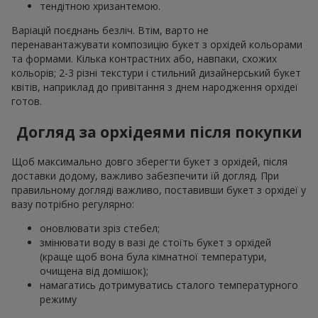
тендітною хризантемою.
Варіацій поєднань безліч. Втім, варто не
перенавантажувати композицію букет з орхідей кольорами
та формами. Кілька контрастних або, навпаки, схожих
кольорів; 2-3 різні текстури і стильний дизайнерський букет
квітів, наприклад до привітання з днем народження орхідеї
готов.
Догляд за орхідеями після покупки
Щоб максимально довго зберегти букет з орхідей, після
доставки додому, важливо забезпечити їй догляд. При
правильному догляді важливо, поставивши букет з орхідеї у
вазу потрібно регулярно:
оновлювати зріз стебел;
змінювати воду в вазі де стоїть букет з орхідей
(краще щоб вона була кімнатної температури,
очищена від домішок);
намагатись дотримуватись сталого температурного
режиму