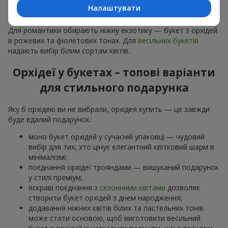
особливої події: річниць,
побачень
,
днів народження
та
Налаштувати
навіть
бізнес-привітань
.
Для романтики обирають ніжну екзотику — букет з орхідей
в рожевих та фіолетових тонах. Для
весільних букетів
надають вибір білим сортам квітів.
Орхідеї у букетах – топові варіанти
для стильного подарунка
Яку б орхідею ви не вибрали, орхідея купить — це завжди
буде вдалий подарунок:
моно букет орхідей у сучасній упаковці — чудовий
вибір для тих, хто цінує елегантний квітковий шарм в
мінімалізмі;
поєднання орхідеї трояндами — вишуканий подарунок
у стилі преміум;
яскраві поєднання
з сезонними квітами
дозволяє
створити букет орхідей з днем народження;
додавання ніжних квітів білих та пастельних тонів
може стати основою, щоб виготовити весільний