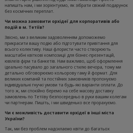
напишіть нам, і ми зорієнтуємо, як зібрати свіжий подарунок
без космічних переплат.
Чи можна замовити орхідеї для корпоративів або
подій в м. Тетіїв?
Звісно, ми з великим задоволенням допоможемо
прикрасити вашу подію або підготувати привітання для
всього колективу. Наші флористи часто створюють
масштабні квіткові композиції для бізнес-презентацій,
ювілеїв фірм та банкетів. Нам важливо, щоб оформлення
ідеально пасувало до загального стилю вечора, тому ми
детально обговорюємо кольорову гаму й формат. Для
великих компаній та постійних замовників пропонуємо
індивідуальні гнучкі умови та будь-які варіанти оплати. До
того ж, ми спокійно беремо на себе масову доставку
замовлень по Тетіїву безпосередньо в руки вашим колегам
чи партнерам. Пишіть, і ми швиденько все прорахуємо.
Чи є можливість доставити орхідеї в інші міста
України?
Так, ми без проблем надсилаємо квіти до багатьох