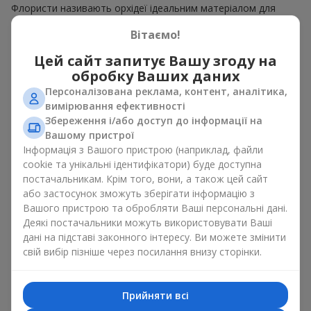
Флористи називають орхідеї ідеальним матеріалом для
незвичайної флористики. Букет з орхідей має чудовий
Вітаємо!
вигляд як моно рішення для оформлення приміщень, а
також як варіант міксу з іншими квітами, що зберігає свою
Цей сайт запитує Вашу згоду на
виразність у будь-якому форматі. Завдяки своїй структурі
обробку Ваших даних
орхідея дозволяє створювати композиції у класичному,
мінімалістичному або сучасному стилі. Букет з орхідей
Персоналізована реклама, контент, аналітика,
виглядає ефектно як у камерних, так і в масштабних
вимірювання ефективності
роботах, а її розкішні суцвіття легко стають центральним
Збереження і/або доступ до інформації на
елементом композиції букет з орхідей. Залежно від
Вашому пристрої
оформлення і сорту рослин різниться на орхідеї ціна.
Інформація з Вашого пристрою (наприклад, файли
Зважайте на це перш ніж замовити букет з орхідей.
cookie та унікальні ідентифікатори) буде доступна
постачальникам. Крім того, вони, а також цей сайт
Кому дарують орхідеї?
або застосунок зможуть зберігати інформацію з
Вашого пристрою та обробляти Ваші персональні дані.
Букет з орхідей універсальний і може підійти будь-кому. Їх
Деякі постачальники можуть використовувати Ваші
дарують
коханим жінками
,
мамі
,
дівчині
,
дружині
, сестрі,
дані на підставі законного інтересу. Ви можете змінити
подрузі,
колезі
або
бізнес-партнеру
. Сьогодні можна орхідеї
свій вибір пізніше через посилання внизу сторінки.
купити недорого, а тому шансів зробити бажаний
подарунок стає ще більше.
Прийняти всі
Букет з орхідей — ідеальна квіткова композиція для