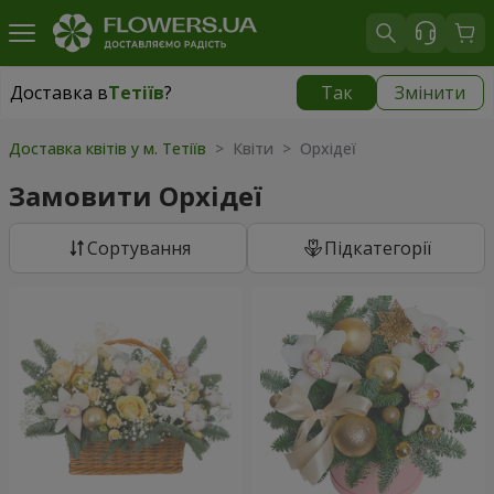
Доставка в
Тетіїв
?
Так
Змінити
Доставка в
Тетіїв
|
1620 грн
Доставка квітів у м. Тетіїв
> Квіти > Орхідеї
Замовити Орхідеї
Сортування
Підкатегорії