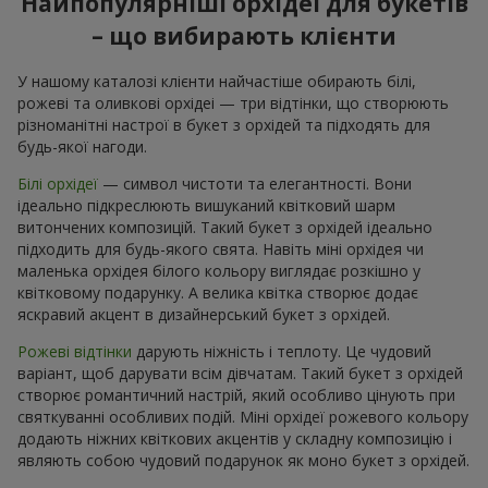
Найпопулярніші орхідеї для букетів
– що вибирають клієнти
У нашому каталозі клієнти найчастіше обирають білі,
рожеві та оливкові орхідеі — три відтінки, що створюють
різноманітні настрої в букет з орхідей та підходять для
будь-якої нагоди.
Білі орхідеї
— символ чистоти та елегантності. Вони
ідеально підкреслюють вишуканий квітковий шарм
витончених композицій. Такий букет з орхідей ідеально
підходить для будь-якого свята. Навіть міні орхідея чи
маленька орхідея білого кольору виглядає розкішно у
квітковому подарунку. А велика квітка створює додає
яскравий акцент в дизайнерський букет з орхідей.
Рожеві відтінки
дарують ніжність і теплоту. Це чудовий
варіант, щоб дарувати всім дівчатам. Такий букет з орхідей
створює романтичний настрій, який особливо цінують при
святкуванні особливих подій. Міні орхідеї рожевого кольору
додають ніжних квіткових акцентів у складну композицію і
являють собою чудовий подарунок як моно букет з орхідей.