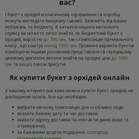
вас?
І букет з орхідей в класичному оформленні і в коробці
можуть виглядати вишукану і цікаво. Залежить від ваших
побажань та бюджету. В каталозі нашого квіткового
сервісу ви можете легко знайти, як бюджетний букет з
орхідей, вартістю
до 700 грн
, так і композицію преміального
класу , що коштує
понад 1500 грн
. Проміжні варіанти букетів
комбінуючи іншими рослинами представлені і в середньому
ціновому діапазоні (можна знайти на орхідея ціни
до 1000
грн
та
вище
) також присутні.
Як купити букет з орхідей онлайн
У нашому інтернет-магазині можна купити букет орхідей, не
докладаючи зусиль. Все що необхідно:
вибрати квіткову композицію для особливої події;
вказати бажану дату та час доставки;
вказати адресу доставки та контактні данні (ваші та
отримувача);
за бажанням додати подарунок:
солодощі,
подарункові корзини
;