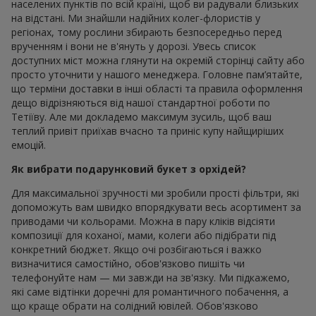
населених пунктів по всій країні, щоб ви радували близьких
на відстані. Ми знайшли надійних колег-флористів у
регіонах, тому рослини збирають безпосередньо перед
врученням і вони не в'януть у дорозі. Увесь список
доступних міст можна глянути на окремій сторінці сайту або
просто уточнити у нашого менеджера. Головне пам’ятайте,
що терміни доставки в інші області та правила оформлення
дещо відрізняються від нашої стандартної роботи по
Тетіїву. Але ми докладемо максимум зусиль, щоб ваш
теплий привіт приїхав вчасно та приніс купу найщиріших
емоцій.
Як вибрати подарунковий букет з орхідей?
Для максимальної зручності ми зробили прості фільтри, які
допоможуть вам швидко впорядкувати весь асортимент за
приводами чи кольорами. Можна в пару кліків відсіяти
композиції для коханої, мами, колеги або підібрати під
конкретний бюджет. Якщо очі розбігаються і важко
визначитися самостійно, обов'язково пишіть чи
телефонуйте нам — ми завжди на зв'язку. Ми підкажемо,
які саме відтінки доречні для романтичного побачення, а
що краще обрати на солідний ювілей. Обов'язково