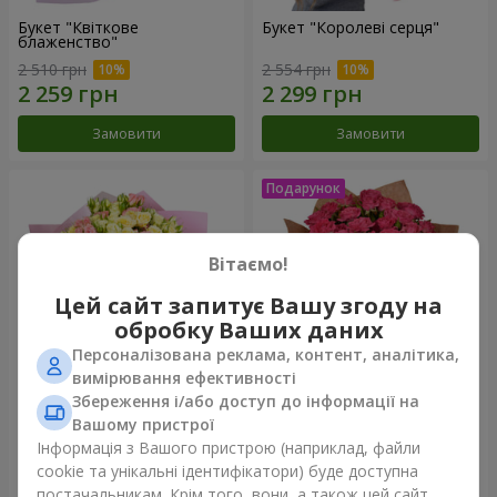
Букет "Квіткове
Букет "Королеві серця"
блаженство"
2 510 грн
2 554 грн
Замовити
Замовити
Вітаємо!
Цей сайт запитує Вашу згоду на
обробку Ваших даних
Персоналізована реклама, контент, аналітика,
вимірювання ефективності
Збереження і/або доступ до інформації на
Мікс "Планета троянд" із 51
Букет "Чарівність" з
Вашому пристрої
кущової троянди
повітряними кульками
Інформація з Вашого пристрою (наприклад, файли
6 469 грн
2 499 грн
cookie та унікальні ідентифікатори) буде доступна
постачальникам. Крім того, вони, а також цей сайт