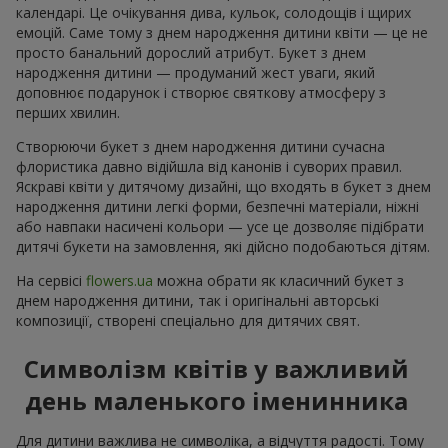
календарі. Це очікування дива, кульок, солодощів і щирих
емоцій. Саме тому з днем народження дитини квіти — це не
просто банальний дорослий атрибут. Букет з днем
народження дитини — продуманий жест уваги, який
доповнює подарунок і створює святкову атмосферу з
перших хвилин.
Створюючи букет з днем народження дитини сучасна
флористика давно відійшла від канонів і суворих правил.
Яскраві квіти у дитячому дизайні, що входять в букет з днем
народження дитини легкі форми, безпечні матеріали, ніжні
або навпаки насичені кольори — усе це дозволяє підібрати
дитячі букети на замовлення, які дійсно подобаються дітям.
На сервісі
flowers.ua
можна обрати як класичний букет з
днем народження дитини, так і оригінальні авторські
композиції, створені спеціально для дитячих свят.
Символізм квітів у важливий
день маленького іменинника
Для дитини важлива не символіка, а відчуття радості. Тому