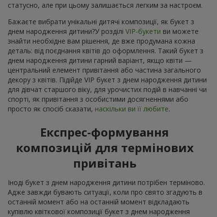
статусно, але при цьому залишається легким за настроєм.
Бажаєте вибрати унікальні дитячі композиції, як букет з
днем народження дитини?У розділі
VIP-букети
ви можете
знайти необхідне вам рішення, де вже продумана кожна
деталь: від поєднання квітів до оформлення. Такий букет з
днем народження дитини гарний варіант, якщо квіти —
центральний елемент привітання або частина загального
декору з квітів. Підійде VIP букет з днем народження дитини
для дівчат старшого віку, для урочистих подій в навчанні чи
спорті, як привітання з особистими досягненнями або
просто як спосіб сказати,
наскільки ви її любите
.
Експрес-формування
композицій для термінових
привітань
Іноді букет з днем народження дитини потрібен терміново.
Адже завжди бувають ситуації, коли про свято згадують в
останній момент або на останній момент відкладають
купівлю квіткової композиції букет з днем народження