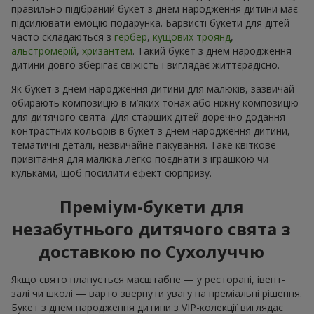
правильно підібраний букет з днем народження дитини має
підсилювати емоцію подарунка. Барвисті букети для дітей
часто складаються з
гербер
,
кущових троянд
,
альстромерій
,
хризантем
. Такий букет з днем народження
дитини довго зберігає свіжість і виглядає життєрадісно.
Як букет з днем народження дитини для малюків, зазвичай
обирають композицію в м’яких тонах або ніжну композицію
для дитячого свята. Для старших дітей доречно додання
контрастних кольорів в букет з днем народження дитини,
тематичні деталі, незвичайне пакування. Таке квіткове
привітання для малюка легко поєднати з іграшкою чи
кульками, щоб посилити ефект сюрпризу.
Преміум-букети для
незабутнього дитячого свята з
доставкою по Сухолуччю
Якщо свято планується масштабне — у ресторані, івент-
залі чи школі — варто звернути увагу на преміальні рішення.
Букет з днем народження дитини з VIP-колекції виглядає