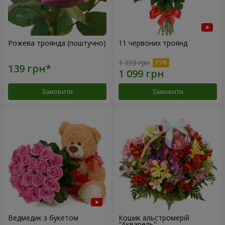
Рожева троянда (поштучно)
11 червоних троянд
1 293 грн
Замовити
Замовити
Ведмедик з букетом
Кошик альстромерій
"Акварель"