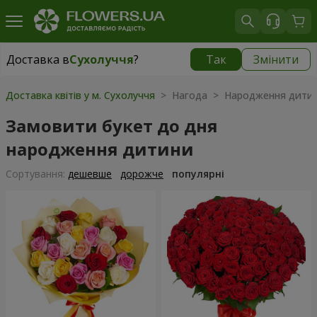
Доставка в
Сухолуччя
?
Так
Змінити
Доставка в
Сухолуччя
|
870 грн
Доставка квітів у м. Сухолуччя
> Нагода > Народження дити
Замовити букет до дня
народження дитини
Сортування:
дешевше
дорожче
популярні