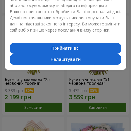
або застосунок зможуть зберігати інформацію з
Замовити
Замовити
Вашого пристрою та обробляти Ваші персональні дані.
Деякі постачальники можуть використовувати Ваші
дані на підставі законного інтересу. Ви можете змінити
свій вибір пізніше через посилання внизу сторінки.
Прийняти всі
Налаштувати
Букет з упаковкою "25
Букет в упаковці "51
червоних троянд"
червона троянда"
3 383 грн
5 475 грн
Замовити
Замовити