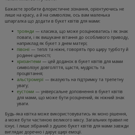
Бажаєте зробити флористичне зізнання, орієнтуючись не
лише на красу, а й на символізм, ось вам маленька
шпаргалка що додати в букет квітів для мами:
троянди
— класика, що може розцінюватись і як знак
поваги, і як вишукане вітання до особливого приводу,
наприклад як букет з днем матері;
півонії
— теплі та ніжні, говорять про щиру турботу й
родинні цінності;
хризантеми
— цей доданок в букет квітів для мами
символізує довголіття, щастя, мудрість та
процвітання;
альстромерії
— вказують на підтримку та трепетну
увагу;
еустоми
— універсальне доповнення в букет квітів
для мами, що може бути розцінений, як ніжний знак
уваги.
Будь-яка квітка може використовуватись як моно рішення,
а може бути частиною великого міксу. Загальних правил не
існує. І лише зібраний з душею букет квітів для мами завжди
виглядає доречно і дарує щирі емоції.