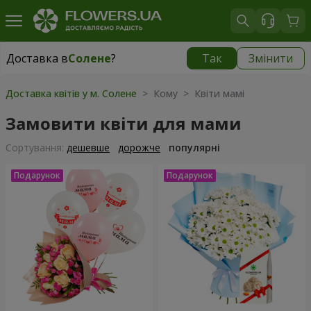
Доставка в
Солене
?
Так
Змінити
Доставка в
Солене
|
609 грн
Доставка квітів у м. Солене
> Кому > Квіти мамі
Замовити квіти для мами
Сортування:
дешевше
дорожче
популярні