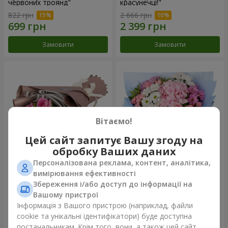
червоних троянд"
красунечці!"
822 грн
2 666 грн
Замовити
Замовити
Вітаємо!
Цей сайт запитує Вашу згоду на
обробку Ваших даних
Персоналізована реклама, контент, аналітика,
Букет "7 рожевих троянд!"
Романтичний букет
вимірювання ефективності
"Небеса"
Збереження і/або доступ до інформації на
999 грн
2 074 грн
Вашому пристрої
Інформація з Вашого пристрою (наприклад, файли
cookie та унікальні ідентифікатори) буде доступна
Замовити
Замовити
постачальникам. Крім того, вони, а також цей сайт