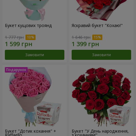
Букет кущових троянд
Яскравий букет "Кохаю!"
1 777 грн
1 646 грн
Замовити
Замовити
Букет "Дотик кохання" +
Букет "У День народження,
Raffaello
з коханням!"