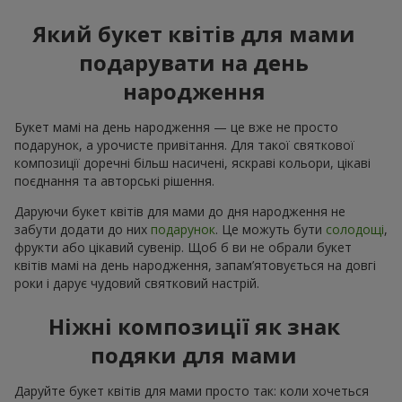
Який букет квітів для мами
подарувати на день
народження
Букет мамі на день народження — це вже не просто
подарунок, а урочисте привітання. Для такої святкової
композиції доречні більш насичені, яскраві кольори, цікаві
поєднання та авторські рішення.
Даруючи букет квітів для мами до дня народження не
забути додати до них
подарунок
. Це можуть бути
солодощі
,
фрукти або цікавий сувенір. Щоб б ви не обрали букет
квітів мамі на день народження, запам’ятовується на довгі
роки і дарує чудовий святковий настрій.
Ніжні композиції як знак
подяки для мами
Даруйте букет квітів для мами просто так: коли хочеться