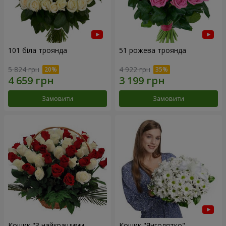
101 біла троянда
51 рожева троянда
5 824 грн
4 922 грн
Замовити
Замовити
Кошик "З найкращими
Кошик "Янголятко"