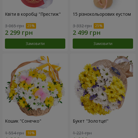
Квіти в коробці "Престиж"
15 різнокольорових еустом
3 065 грн
3 332 грн
Замовити
Замовити
Кошик "Сонечко"
Букет "Золотце!"
1 554 грн
1 221 грн