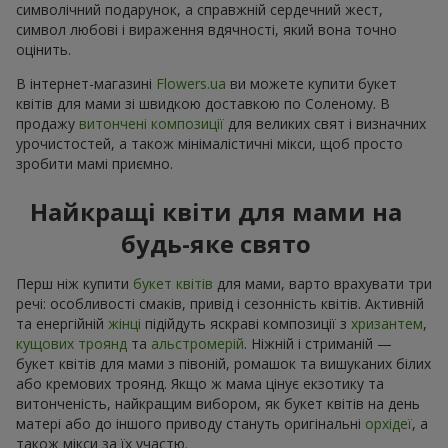
символічний подарунок, а справжній сердечний жест,
символ любові і вираження вдячності, який вона точно
оцінить.
В інтернет-магазині
Flowers.ua
ви можете купити букет
квітів для мами зі швидкою доставкою по Соленому. В
продажу
витончені композиції
для великих свят і визначних
урочистостей, а також мінімалістичні мікси, щоб просто
зробити мамі приємно.
Найкращі квіти для мами на
будь-яке свято
Перш ніж купити
букет квітів
для мами, варто врахувати три
речі: особливості смаків, привід і сезонність квітів. Активній
та енергійній
жінці
підійдуть яскраві композиції з
хризантем
,
кущових троянд
та
альстромерій
. Ніжній і стриманій —
букет квітів для мами з півоній, ромашок та вишуканих білих
або кремових троянд. Якщо ж мама цінує екзотику та
витонченість, найкращим вибором, як букет квітів на день
матері або до іншого приводу стануть оригінальні
орхідеї
, а
також мікси за їх участю.