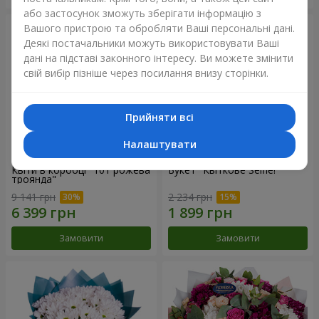
або застосунок зможуть зберігати інформацію з
Вашого пристрою та обробляти Ваші персональні дані.
Деякі постачальники можуть використовувати Ваші
дані на підставі законного інтересу. Ви можете змінити
свій вибір пізніше через посилання внизу сторінки.
Прийняти всі
Налаштувати
Квіти в коробці "101 рожева
Букет "Квіткове Selfie!"
троянда"
9 141 грн
2 234 грн
Замовити
Замовити