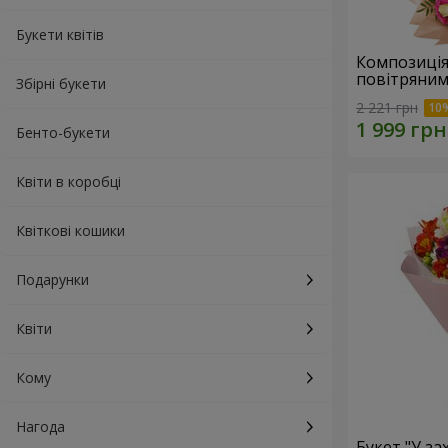
Букети квітів
Композиція
повітряним
Збірні букети
2 221 грн
Бенто-букети
Квіти в коробці
Квіткові кошики
Подарунки
Квіти
Кому
Нагода
Букет "У зах