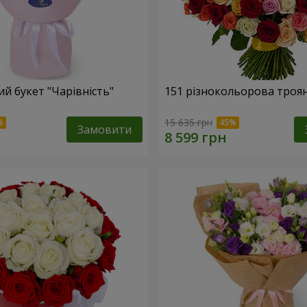
й букет "Чарівність"
151 різнокольорова троя
15 635 грн
Замовити