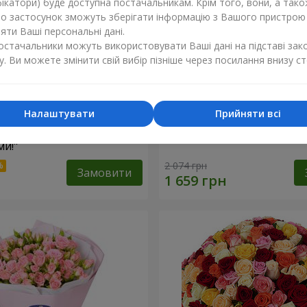
ікатори) буде доступна постачальникам. Крім того, вони, а тако
бо застосунок зможуть зберігати інформацію з Вашого пристрою
ти Ваші персональні дані.
постачальники можуть використовувати Ваші дані на підставі зак
у. Ви можете змінити свій вибір пізніше через посилання внизу ст
Налаштувати
Прийняти всі
найкращими
Кошик "Янголятко"
и!"
2 074 грн
Замовити