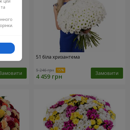
ж цей
 та
онного
орінки.
51 біла хризантема
5 246 грн
Замовити
Замовити