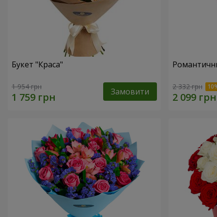
Букет "Краса"
Романтични
1 954 грн
2 332 грн
Замовити