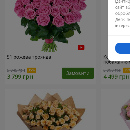
ідентиф
сайт а
обробля
Деякі 
інтерес
51 рожева троянда
Кошик "З 
побажанням
5 845 грн
5 999 грн
Замовити