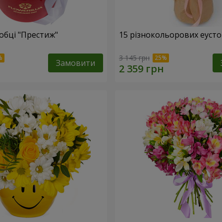
обці "Престиж"
15 різнокольорових еуст
3 145 грн
Замовити