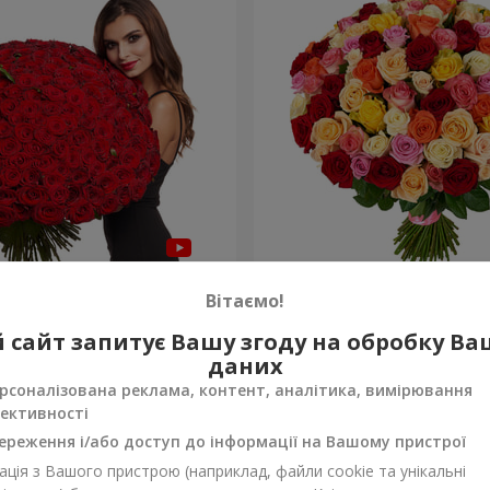
а троянда
101 різнокольорова троя
Вітаємо!
9 014 грн
 сайт запитує Вашу згоду на обробку В
Замовити
даних
рсоналізована реклама, контент, аналітика, вимірювання
ективності
ереження і/або доступ до інформації на Вашому пристрої
ція з Вашого пристрою (наприклад, файли cookie та унікальні