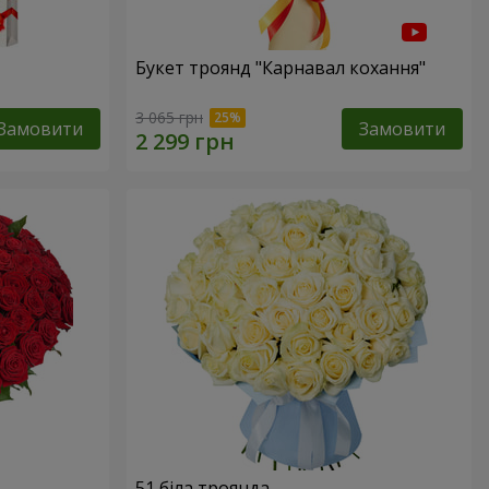
Букет троянд "Карнавал кохання"
3 065 грн
Замовити
Замовити
51 біла троянда