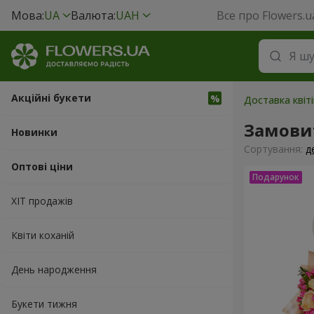
Мова:
UA
Валюта:
UAH
Все про Flowers.u
Акційні букети
Доставка квіт
Замови
Новинки
Сортування:
д
Оптові ціни
ХІТ продажів
Квіти коханій
День народження
Букети тижня