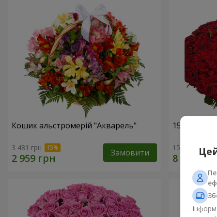
Кошик альстромерій "Акварель"
151 червон
3 481 грн
15 744 грн
Цей
Замовити
Пе
еф
Зб
Інформа