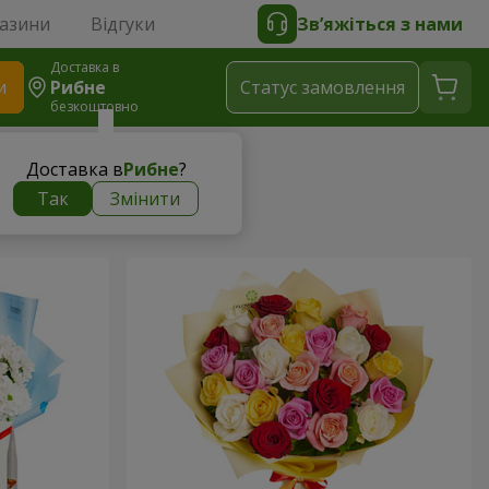
газини
Відгуки
Зв’яжіться з нами
Доставка в
и
Рибне
Статус замовлення
безкоштовно
Доставка в
Рибне
?
Так
Змінити