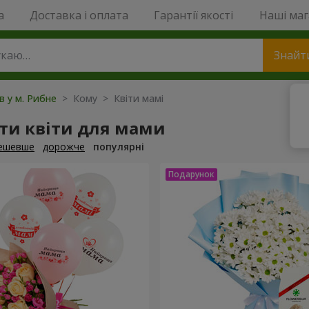
a
Доставка і оплата
Гарантії якості
Наші ма
Знайт
ів у м. Рибне
> Кому > Квіти мамі
ти квіти для мами
ешевше
дорожче
популярні