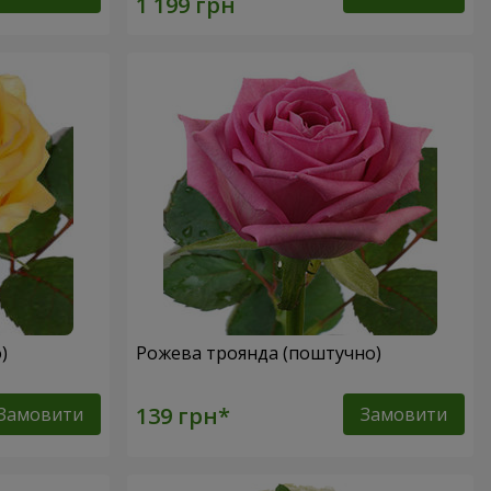
о)
Рожева троянда (поштучно)
Замовити
Замовити