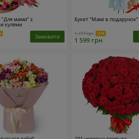
 "Для мами" з
Букет "Мамі в подарунок"
и кулями
1 777 грн
Замовити
ваті від тебе!"
101 червона троянда