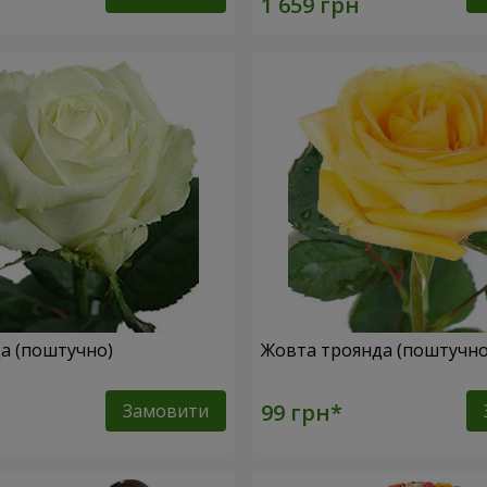
да (поштучно)
Жовта троянда (поштучн
Замовити