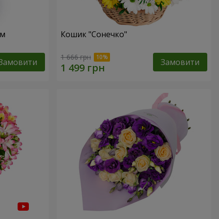
ом
Кошик "Сонечко"
1 666 грн
Замовити
Замовити