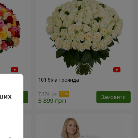
нда
101 біла троянда
7 374 грн
аших
Замовити
Замовити