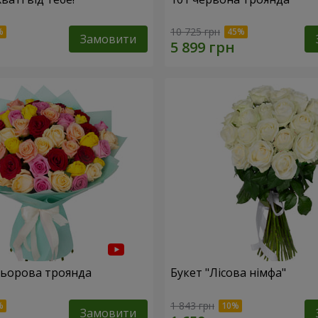
10 725 грн
Замовити
льорова троянда
Букет "Лісова німфа"
1 843 грн
Замовити