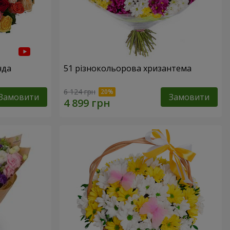
нда
51 різнокольорова хризантема
6 124 грн
Замовити
Замовити