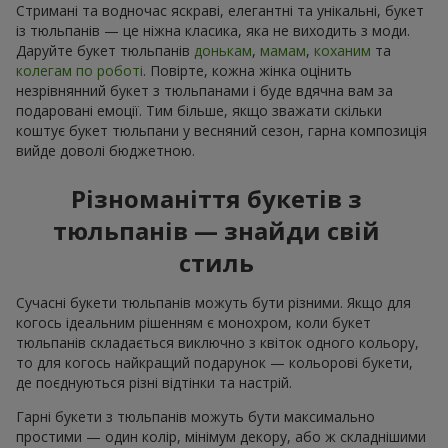
Стримані та водночас яскраві, елегантні та унікальні, букет
із тюльпанів — це ніжна класика, яка не виходить з моди.
Даруйте букет тюльпанів
донькам
,
мамам
,
коханим
та
колегам по роботі
. Повірте, кожна жінка оцінить
незрівнянний букет з тюльпанами і буде вдячна вам за
подаровані емоції. Тим більше, якщо зважати скільки
коштує букет тюльпани у весняний сезон, гарна композиція
вийде доволі бюджетною.
Різноманіття букетів з
тюльпанів — знайди свій
стиль
Сучасні букети тюльпанів можуть бути різними. Якщо для
когось ідеальним рішенням є монохром, коли букет
тюльпанів складається виключно з квіток одного кольору,
то для когось найкращий подарунок — кольорові букети,
де поєднуються різні відтінки та настрій.
Гарні букети з тюльпанів можуть бути максимально
простими — один колір, мінімум декору, або ж складнішими