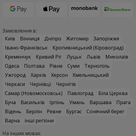
Замовлення в:
Київ
Вінниця
Дніпро
Житомир
Запоріжжя
Івано-Франківськ
Кропивницький (Кіровоград)
Кременчук
Кривий Ріг
Луцьк
Львів
Миколаїв
Одеса
Полтава
Рівне
Суми
Тернопіль
Ужгород
Харків
Херсон
Хмельницький
Черкаси
Чернівці
Чернігів
Самар (Новомосковськ)
Павлоград
Біла Церква
Буча
Васильків
Ірпінь
Умань
Варшава
Прага
Відень
Берлін
Ревне
Бургас
Сонячний берег
Варна
інші регіони
На інших мовах: