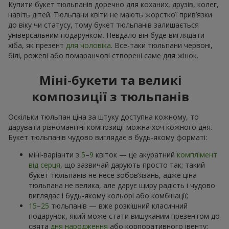
Купити букет тюльпанів доречно для коханих, друзів, колег,
навіть дітей. Тюльпани квіти не мають жорсткої прив’язки
до віку чи статусу, тому букет тюльпанів залишається
універсальним подарунком. Невдало він буде виглядати
хіба, як презент
для чоловіка
. Все-таки тюльпани червоні,
білі, рожеві або помаранчові створені саме для жінок.
Міні-букети та великі
композиції з тюльпанів
Оскільки тюльпан ціна за штуку доступна кожному, то
дарувати різноманітні композиції можна хоч кожного дня.
Букет тюльпанів чудово виглядає в будь-якому форматі:
міні-варіанти з
5
–
9
квіток — це акуратний
комплімент
від серця
, що зазвичай дарують просто так; такий
букет тюльпанів не несе зобов’язань, адже ціна
тюльпана не велика, але дарує щиру радість і чудово
виглядає і будь-якому кольорі або комбінації;
15
–
25
тюльпанів — вже розкішний класичний
подарунок, який може стати вишуканим презентом до
свята
дня народження
або корпоративного івенту;