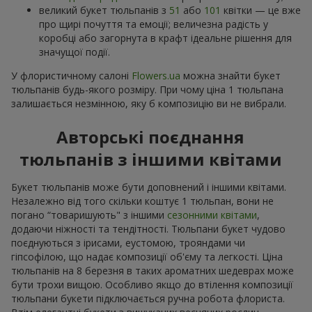
великий букет тюльпанів з
51
або
101
квітки — це вже
про щирі почуття та емоції; величезна радість у
коробці або загорнута в крафт ідеальне рішення для
значущої події.
У флористичному салоні
Flowers.ua
можна знайти букет
тюльпанів будь-якого розміру. При чому ціна 1 тюльпана
залишається незмінною, яку б композицію ви не вибрали.
Авторські поєднання
тюльпанів з іншими квітами
Букет тюльпанів може бути доповнений і іншими квітами.
Незалежно від того скільки коштує 1 тюльпан, вони не
погано “товаришують" з іншими
сезонними квітами
,
додаючи ніжності та тендітності. Тюльпани букет чудово
поєднуються з ірисами, еустомою, трояндами чи
гіпсофілою, що надає композиції об'єму та легкості. Ціна
тюльпанів на 8 березня в таких ароматних шедеврах може
бути трохи вищою. Особливо якщо до втілення композиції
тюльпани букети підключається ручна робота флориста.