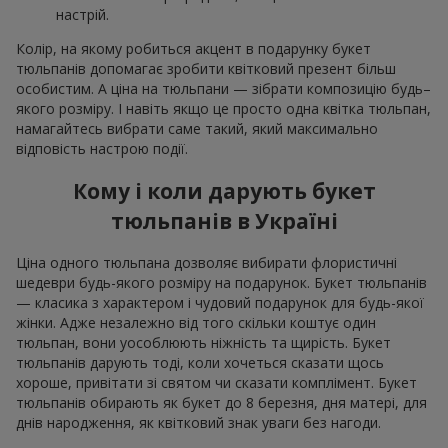
настрій.
Колір, на якому робиться акцент в подарунку букет
тюльпанів допомагає зробити квітковий презент більш
особистим. А ціна на тюльпани — зібрати композицію будь–
якого розміру. І навіть якщо це просто одна квітка тюльпан,
намагайтесь вибрати саме такий, який максимально
відповість настрою події.
Кому і коли дарують букет
тюльпанів в Україні
Ціна одного тюльпана дозволяє вибирати флористичні
шедеври будь-якого розміру на подарунок. Букет тюльпанів
— класика з характером і чудовий подарунок для будь-якої
жінки. Адже незалежно від того скільки коштує один
тюльпан, вони уособлюють ніжність та щирість. Букет
тюльпанів дарують тоді, коли хочеться сказати щось
хороше, привітати зі святом чи сказати комплімент. Букет
тюльпанів обирають як букет до 8 березня, дня матері, для
днів народження, як квітковий знак уваги без нагоди.