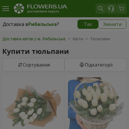
Доставка в
Рибальське
?
Так
Змінити
Доставка в
Рибальське
|
безкоштовно
Доставка квітів у м. Рибальське
> Квіти > Тюльпани
Купити тюльпани
Сортування
Підкатегорії