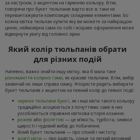
за настроєм, з акцентом на гармонію кольору. Втім,
говорячи про букет тюльпанів варто все ж таки не
перевантажувати композицію складними елементами. Бо
кожна квітка тюльпан купити яку ви можете за найкращою
ціною, неймовірна сама по собі і яскраве оформлення може
відвернути увагу від головної зірки.
Який колір тюльпанів обрати
для різних подій
Напевно, важко знайти іншу квітку, яка б мала таке
різноманіття колірної гами
, як красиві тюльпани. Втім, вибір
зазвичай не лише справа смаку. Флористи рядять вибирати
букет тюльпанів з акцентом на певний колір до певної події:
червоні тюльпани букет
, як і інші квіти такого кольору
традиційно асоціюються з почуттями; саме в них
уособлюється справжня квіткова історія кохання;
рожеві
або
фіолетові
— це м’якість, турбота, символ
щирості і чудовий вибір до побачення;
білий букет тюльпанів — про спокій і чистоту;
жовті квіти
— про радість, сонце та легкий весняний