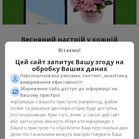
Весняний настрій у кожній
пелюстці
Вітаємо!
Цей сайт запитує Вашу згоду на
Якщо можна схарактеризувати весну назвою однієї квітки,
обробку Ваших даних
то це, беззаперечно
букет тюльпанів
. Букет тюльпанів —
саме ті квіти, з яких починається весняний настрій. Ніжні та
Персоналізована реклама, контент, аналітика,
тендітні, вони, не перевантажують простір, та можуть бути
вимірювання ефективності
подаровані, як до свята, так і просто на знак уваги. А якщо
Збереження і/або доступ до інформації на
порахувати скільки коштують тюльпани, то можна сказати,
Вашому пристрої
що їх можна дарувати весною хоч кожного дня. Навіть
Інформація з Вашого пристрою (наприклад, файли
тюльпан
у руках вже створює відчуття тепла, а букет
cookie та унікальні ідентифікатори) буде доступна
тюльпанів легко перетворюється на теплі емоції в упаковці.
постачальникам. Крім того, вони, а також цей сайт
або застосунок зможуть зберігати інформацію з
Саме тому весняні квіти тюльпани так часто обирають для
Вашого пристрою та обробляти Ваші персональні дані.
перших побачень, сімейних свят, знаків уваги без приводу.
Деякі постачальники можуть використовувати Ваші
Букет тюльпанів — весняна романтика, що асоціюється з