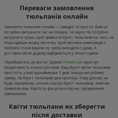
Переваги замовлення
тюльпанів онлайн
Замовити тюльпани онлайн — швидко та просто. Вам не
потрібно витрачати час на пошуки, та черги. Не потрібно
витрачати гроші, щоб привезти букет тюльпанів на таксі, не
пошкодивши жодну квіточку. Щоб весняна композиція з
любов’ю стала вашою не треба виходити з дому. А
доставка квітів додому відбувається у лічені години.
Переймаєтесь за якість? Дарма!
Flowers.ua
гарантує
бездоганність кожної рослини. Ваш букет квітів тюльпанів
простоїть у вазі щонайменше 5 днів. Інакше ми робимо
заміну. На букет тюльпанів ціна прозора. Тому для вас не
буде сюрпризом, скільки коштує букет тюльпанів, який ми
привезли вам. Вартість фіксується під час оформлення
замовлення.
Квіти тюльпани як зберегти
після доставки