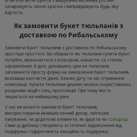
Втім елегантні букети з вишуканих весняних рослин
зачаровують своєю красою і виправдовують будь-яку
вартість.
Як замовити букет тюльпанів з
доставкою по Рибальському
Замовити букет тюльпанів з доставкою по Рибальському
простіше простого. Ви обираєте які тюльпани купити букет
потрібні, визначаєтеся з кольором, кількістю та стилем
оформлення. А далі, дізнавшись ціни на тюльпани,
заповнюєте просту форму на замовлення букет тюльпанів,
вказавши контактні данні, бажані дату та час отримання
композиції. Купити тюльпани дешево можна скориставшись
розділами акцій і спец. пропозицій. При чому якість
лишається на найвищому рівні.
У нас ви можете замовити букет тюльпанів,
використовуючи мінімалістичний декор, святкове
пакування, чи додаткові елементи, як фрукти чи
солодощі
.
Саме ці дрібниці створюють естетичне задоволення від
подарунка і підкреслюють емоційність подарунка.