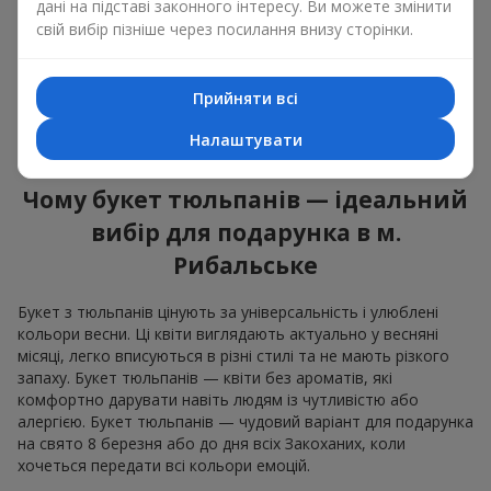
оновленням, щирістю та легкою радістю. У кожній пелюстці
дані на підставі законного інтересу. Ви можете змінити
— натуральна краса, у кожному стеблі — символ весни.
свій вибір пізніше через посилання внизу сторінки.
Ароматні композиції квіти тюльпани однаково доречні і в
романтичному жесті, і в дружньому подарунку. Букет
Прийняти всі
тюльпанів не зобов'язує, але залишає після себе відчуття
радості та турботи. Саме тому букет квітів тюльпани — це
Налаштувати
завжди влучний вибір в будь-якій життєвій ситуації.
Чому букет тюльпанів — ідеальний
вибір для подарунка в м.
Рибальське
Букет з тюльпанів цінують за універсальність і улюблені
кольори весни. Ці квіти виглядають актуально у весняні
місяці, легко вписуються в різні стилі та не мають різкого
запаху. Букет тюльпанів — квіти без ароматів, які
комфортно дарувати навіть людям із чутливістю або
алергією. Букет тюльпанів — чудовий варіант для подарунка
на свято 8 березня або до дня всіх Закоханих, коли
хочеться передати всі кольори емоцій.