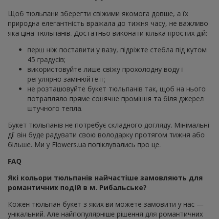
Щоб тюльпани зберегти свіжими якомога довше, а їх
природна елегантність вражала до тижня часу, не важливо
яка ціна тюльпанів. Достатньо виконати кілька простих дій:
перш ніж поставити у вазу, підріжте стебла під кутом
45 градусів;
використовуйте лише свіжу прохолодну воду і
регулярно замінюйте її;
не розташовуйте букет тюльпанів так, щоб на нього
потрапляло пряме сонячне проміння та біля джерел
штучного тепла.
Букет тюльпанів не потребує складного догляду. Мінімальні
дії він буде радувати свою володарку протягом тижня або
більше. Ми у Flowers.ua попіклувались про це.
FAQ
Які кольори тюльпанів найчастіше замовляють для
романтичних подій в м. Рибальське?
Кожен тюльпан букет з яких ви можете замовити у нас —
унікальний. Але найпопулярніше рішення для романтичних