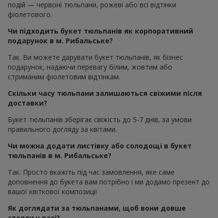
подій — червоні тюльпани, рожеві або всі відтінки
фіолетового.
Чи підходить букет тюльпанів як корпоративний
подарунок в м. Рибальське?
Так. Ви можете дарувати букет тюльпанів, як бізнес
подарунок, надаючи перевагу білим, жовтим або
стриманим фіолетовим відтінкам.
Скільки часу тюльпани залишаються свіжими після
доставки?
Букет тюльпанів зберігає свіжість до 5-7 днів, за умови
правильного догляду за квітами.
Чи можна додати листівку або солодощі в букет
тюльпанів в м. Рибальське?
Так. Просто вкажіть під час замовлення, яке саме
доповнення до букета вам потрібно і ми додамо презент до
вашої квіткової композиції
Як доглядати за тюльпанами, щоб вони довше
стояли у вазі?