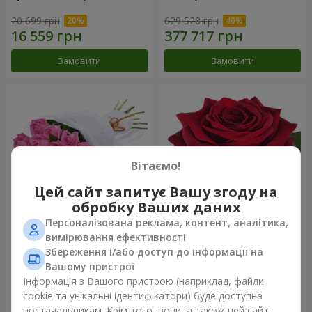
20 699 грн
629 528 грн
Замовити
Замовити
Вітаємо!
Цей сайт запитує Вашу згоду на
обробку Ваших даних
Персоналізована реклама, контент, аналітика,
Букет з троянд "Бути з
Червона троянда
вимірювання ефективності
тобою"
(поштучно)
Збереження і/або доступ до інформації на
11 124 грн
Вашому пристрої
Інформація з Вашого пристрою (наприклад, файли
cookie та унікальні ідентифікатори) буде доступна
Замовити
Замовити
постачальникам. Крім того, вони, а також цей сайт