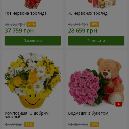
101 червона троянда
75 червоних троянд
68 653 грн
40 941 грн
Замовити
Замовити
Композиція "З добрим
Ведмедик з букетом
ранком!"
4 777 грн
11 364 грн