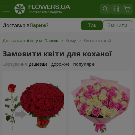
Доставка в
Париж
?
Так
Змінити
Доставка в
Париж
|
480 грн
Доставка квітів у м. Париж
> Кому > Квіти коханій
Замовити квіти для коханої
Сортування:
дешевше
дорожче
популярні