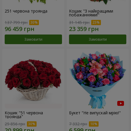
251 червона троянда
Кошик "З найкращими
побажаннями!"
137 799 грн
31 145 грн
Замовити
Замовити
Кошик "51 червона
Букет "Не випускай мрію!"
троянда"
29 856 грн
7 332 грн