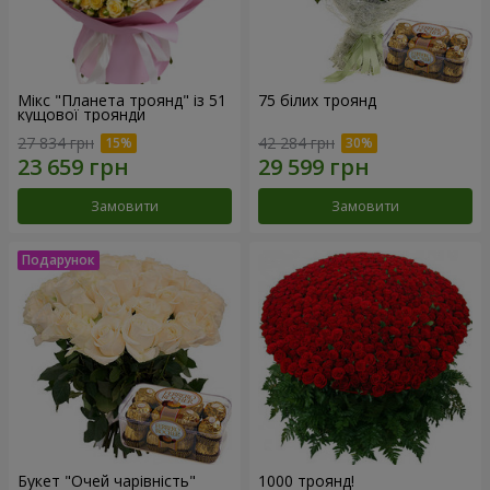
Мікс "Планета троянд" із 51
75 білих троянд
кущової троянди
27 834 грн
42 284 грн
Замовити
Замовити
Букет "Очей чарівність"
1000 троянд!