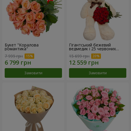
Букет "Коралова
Гігантський бежевий
романтика"
ведмедик і 25 червоних
троянд
7 999 грн
15 699 грн
Замовити
Замовити