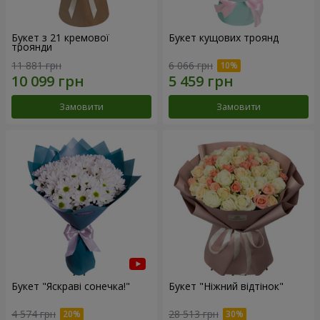
Букет з 21 кремової
Букет кущових троянд
троянди
11 881 грн
6 066 грн
Замовити
Замовити
Букет "Яскраві сонечка!"
Букет "Ніжний відтінок"
4 574 грн
28 513 грн