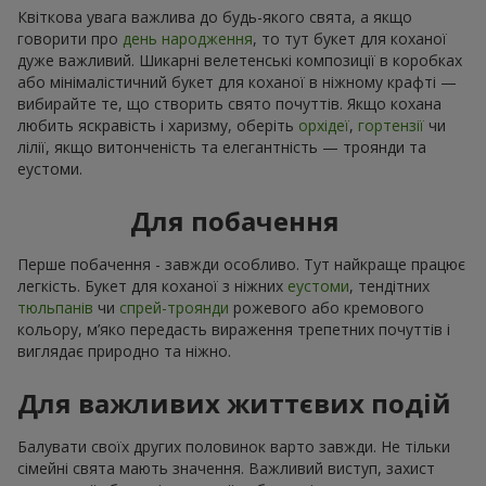
Квіткова увага важлива до будь-якого свята, а якщо
говорити про
день народження
, то тут букет для коханої
дуже важливий. Шикарні велетенські композиції в коробках
або мінімалістичний букет для коханої в ніжному крафті —
вибирайте те, що створить свято почуттів. Якщо кохана
любить яскравість і харизму, оберіть
орхідеї
,
гортензії
чи
лілії, якщо витонченість та елегантність — троянди та
еустоми.
Для побачення
Перше побачення - завжди особливо. Тут найкраще працює
легкість. Букет для коханої з ніжних
еустоми
, тендітних
тюльпанів
чи
спрей-троянди
рожевого або кремового
кольору, м’яко передасть вираження трепетних почуттів і
виглядає природно та ніжно.
Для важливих життєвих подій
Балувати своїх других половинок варто завжди. Не тільки
сімейні свята мають значення. Важливий виступ, захист