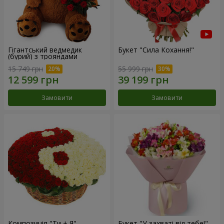
Гігантський ведмедик
Букет "Сила Кохання!"
(бурий) з трояндами
15 749 грн
55 999 грн
Замовити
Замовити
Композиція "Ти + Я"
Букет "У захваті від тебе!"