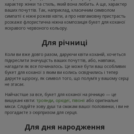
характер жінки та стиль, який вона любить. А ще, характер
ваших почуттів. Так, наприклад, класичним символом
симпатії є ніжні рожеві квіти, а про невгамовну пристрасть
розкаже флористична ніжна композиція букет для коханої
яскравого червоного кольору.
Для річниці
Коли ви вже довго разом, даруючи квіти коханій, хочеться
підкреслити значущість ваших почуттів, або, навпаки,
нагадати як все починалось. Це може бути ваш особливих
букет для коханої з яким ви колись освідчились і тепер
даруєте щороку, як символ того, що полум’я у вашому серці
не згасає.
Найчастіше за все, букет для коханої на річницю — це
вишукані квіти:
троянди
,
орхідеї
,
півонії
або оригінальні
мікси. Слідуйте зову душі та смакам вашої половинки, і ви не
прогадаєте з сюрпризом для серця.
Для дня народження