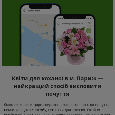
Квіти для коханої в м. Париж —
найкращий спосіб висловити
почуття
Якщо ви хочете щиро і виразно розказати про свої почуття,
немає кращого способу, ніж квіти для коханої. Охайно
підібраний букет для коханої щиро передасть всі ваші емоції