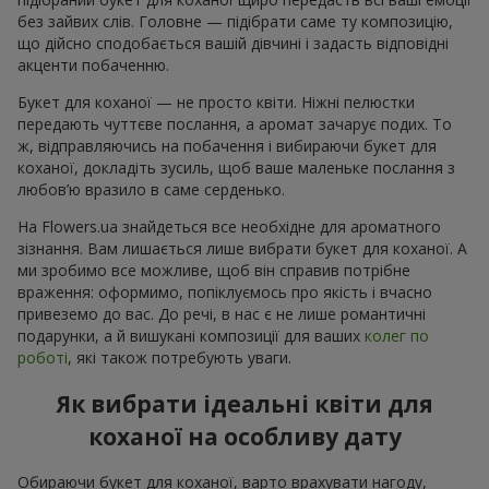
без зайвих слів. Головне — підібрати саме ту композицію,
що дійсно сподобається вашій дівчині і задасть відповідні
акценти побаченню.
Букет для коханої — не просто квіти. Ніжні пелюстки
передають чуттєве послання, а аромат зачарує подих. То
ж, відправляючись на побачення і вибираючи букет для
коханої, докладіть зусиль, щоб ваше маленьке послання з
любов’ю вразило в саме серденько.
На Flowers.ua знайдеться все необхідне для ароматного
зізнання. Вам лишається лише вибрати букет для коханої. А
ми зробимо все можливе, щоб він справив потрібне
враження: оформимо, попіклуємось про якість і вчасно
привеземо до вас. До речі, в нас є не лише романтичні
подарунки, а й вишукані композиції для ваших
колег по
роботі
, які також потребують уваги.
Як вибрати ідеальні квіти для
коханої на особливу дату
Обираючи букет для коханої, варто врахувати нагоду,