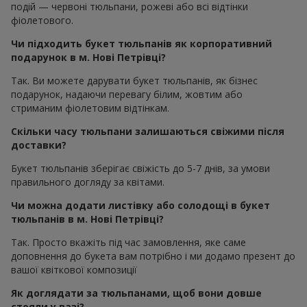
подій — червоні тюльпани, рожеві або всі відтінки
фіолетового.
Чи підходить букет тюльпанів як корпоративний
подарунок в м. Нові Петрівці?
Так. Ви можете дарувати букет тюльпанів, як бізнес
подарунок, надаючи перевагу білим, жовтим або
стриманим фіолетовим відтінкам.
Скільки часу тюльпани залишаються свіжими після
доставки?
Букет тюльпанів зберігає свіжість до 5-7 днів, за умови
правильного догляду за квітами.
Чи можна додати листівку або солодощі в букет
тюльпанів в м. Нові Петрівці?
Так. Просто вкажіть під час замовлення, яке саме
доповнення до букета вам потрібно і ми додамо презент до
вашої квіткової композиції
Як доглядати за тюльпанами, щоб вони довше
стояли у вазі?