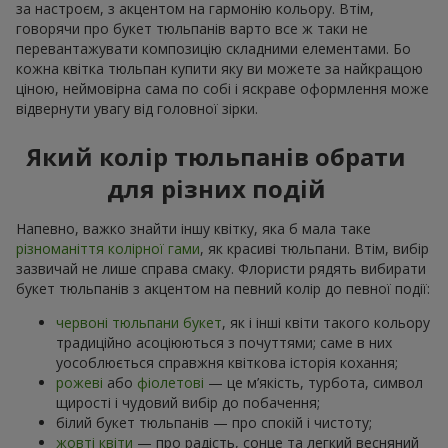
за настроєм, з акцентом на гармонію кольору. Втім,
говорячи про букет тюльпанів варто все ж таки не
перевантажувати композицію складними елементами. Бо
кожна квітка тюльпан купити яку ви можете за найкращою
ціною, неймовірна сама по собі і яскраве оформлення може
відвернути увагу від головної зірки.
Який колір тюльпанів обрати
для різних подій
Напевно, важко знайти іншу квітку, яка б мала таке
різноманіття колірної гами
, як красиві тюльпани. Втім, вибір
зазвичай не лише справа смаку. Флористи рядять вибирати
букет тюльпанів з акцентом на певний колір до певної події:
червоні тюльпани букет
, як і інші квіти такого кольору
традиційно асоціюються з почуттями; саме в них
уособлюється справжня квіткова історія кохання;
рожеві
або
фіолетові
— це м’якість, турбота, символ
щирості і чудовий вибір до побачення;
білий букет тюльпанів — про спокій і чистоту;
жовті квіти
— про радість, сонце та легкий весняний