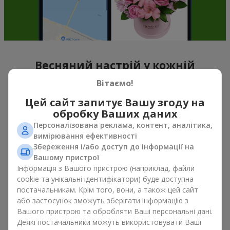
Весняний настрій у кожній
пелюстці
Вітаємо!
Цей сайт запитує Вашу згоду на
Якщо можна схарактеризувати весну назвою однієї квітки,
обробку Ваших даних
то це, беззаперечно
букет тюльпанів
. Букет тюльпанів —
саме ті квіти, з яких починається весняний настрій. Ніжні та
Персоналізована реклама, контент, аналітика,
тендітні, вони, не перевантажують простір, та можуть бути
вимірювання ефективності
подаровані, як до свята, так і просто на знак уваги. А якщо
Збереження і/або доступ до інформації на
порахувати скільки коштують тюльпани, то можна сказати,
Вашому пристрої
що їх можна дарувати весною хоч кожного дня. Навіть
Інформація з Вашого пристрою (наприклад, файли
тюльпан
у руках вже створює відчуття тепла, а букет
cookie та унікальні ідентифікатори) буде доступна
тюльпанів легко перетворюється на теплі емоції в упаковці.
постачальникам. Крім того, вони, а також цей сайт
або застосунок зможуть зберігати інформацію з
Саме тому весняні квіти тюльпани так часто обирають для
Вашого пристрою та обробляти Ваші персональні дані.
перших побачень, сімейних свят, знаків уваги без приводу.
Деякі постачальники можуть використовувати Ваші
Букет тюльпанів — весняна романтика, що асоціюється з