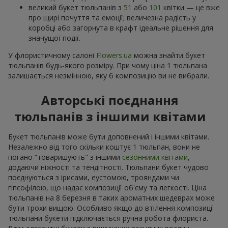
великий букет тюльпанів з
51
або
101
квітки — це вже
про щирі почуття та емоції; величезна радість у
коробці або загорнута в крафт ідеальне рішення для
значущої події.
У флористичному салоні
Flowers.ua
можна знайти букет
тюльпанів будь-якого розміру. При чому ціна 1 тюльпана
залишається незмінною, яку б композицію ви не вибрали.
Авторські поєднання
тюльпанів з іншими квітами
Букет тюльпанів може бути доповнений і іншими квітами.
Незалежно від того скільки коштує 1 тюльпан, вони не
погано “товаришують" з іншими
сезонними квітами
,
додаючи ніжності та тендітності. Тюльпани букет чудово
поєднуються з ірисами, еустомою, трояндами чи
гіпсофілою, що надає композиції об'єму та легкості. Ціна
тюльпанів на 8 березня в таких ароматних шедеврах може
бути трохи вищою. Особливо якщо до втілення композиції
тюльпани букети підключається ручна робота флориста.