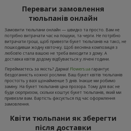
Переваги замовлення
тюльпанів онлайн
Замовити тюльпани онлайн — швидко та просто. Вам не
потрібно витрачати час на пошуки, та черги. Не потрібно
витрачати гроші, щоб привезти букет тюльпанів на таксі, не
пошкодивши жодну квіточку. Щоб весняна композиція з
любов’ю стала вашою не треба виходити з дому. А
доставка квітів додому відбувається у лічені години.
Переймаєтесь за якість? Дарма!
Flowers.ua
гарантує
бездоганність кожної рослини. Ваш букет квітів тюльпанів
простоїть у вазі щонайменше 5 днів. Інакше ми робимо
заміну. На букет тюльпанів ціна прозора. Тому для вас не
буде сюрпризом, скільки коштує букет тюльпанів, який ми
привезли вам. Вартість фіксується під час оформлення
замовлення.
Квіти тюльпани як зберегти
після доставки