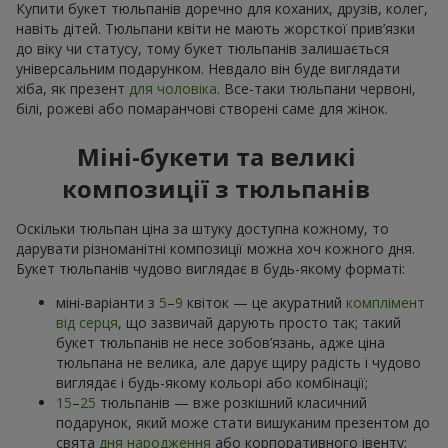
Купити букет тюльпанів доречно для коханих, друзів, колег,
навіть дітей. Тюльпани квіти не мають жорсткої прив’язки
до віку чи статусу, тому букет тюльпанів залишається
універсальним подарунком. Невдало він буде виглядати
хіба, як презент
для чоловіка
. Все-таки тюльпани червоні,
білі, рожеві або помаранчові створені саме для жінок.
Міні-букети та великі
композиції з тюльпанів
Оскільки тюльпан ціна за штуку доступна кожному, то
дарувати різноманітні композиції можна хоч кожного дня.
Букет тюльпанів чудово виглядає в будь-якому форматі:
міні-варіанти з
5
–
9
квіток — це акуратний
комплімент
від серця
, що зазвичай дарують просто так; такий
букет тюльпанів не несе зобов’язань, адже ціна
тюльпана не велика, але дарує щиру радість і чудово
виглядає і будь-якому кольорі або комбінації;
15
–
25
тюльпанів — вже розкішний класичний
подарунок, який може стати вишуканим презентом до
свята
дня народження
або корпоративного івенту;