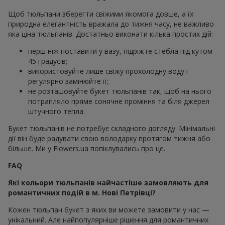
Щоб тюльпани зберегти свіжими якомога довше, а їх
природна елегантність вражала до тижня часу, не важливо
яка ціна тюльпанів. Достатньо виконати кілька простих дій:
перш ніж поставити у вазу, підріжте стебла під кутом
45 градусів;
використовуйте лише свіжу прохолодну воду і
регулярно замінюйте її;
не розташовуйте букет тюльпанів так, щоб на нього
потрапляло пряме сонячне проміння та біля джерел
штучного тепла.
Букет тюльпанів не потребує складного догляду. Мінімальні
дії він буде радувати свою володарку протягом тижня або
більше. Ми у Flowers.ua попіклувались про це.
FAQ
Які кольори тюльпанів найчастіше замовляють для
романтичних подій в м. Нові Петрівці?
Кожен тюльпан букет з яких ви можете замовити у нас —
унікальний. Але найпопулярніше рішення для романтичних