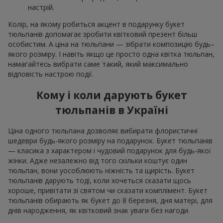
настрій.
Колір, на якому робиться акцент в подарунку букет
тюльпанів допомагає зробити квітковий презент більш
особистим. А ціна на тюльпани — зібрати композицію будь–
якого розміру. І навіть якщо це просто одна квітка тюльпан,
намагайтесь вибрати саме такий, який максимально
відповість настрою події.
Кому і коли дарують букет
тюльпанів в Україні
Ціна одного тюльпана дозволяє вибирати флористичні
шедеври будь-якого розміру на подарунок. Букет тюльпанів
— класика з характером і чудовий подарунок для будь-якої
жінки. Адже незалежно від того скільки коштує один
тюльпан, вони уособлюють ніжність та щирість. Букет
тюльпанів дарують тоді, коли хочеться сказати щось
хороше, привітати зі святом чи сказати комплімент. Букет
тюльпанів обирають як букет до 8 березня, дня матері, для
днів народження, як квітковий знак уваги без нагоди.