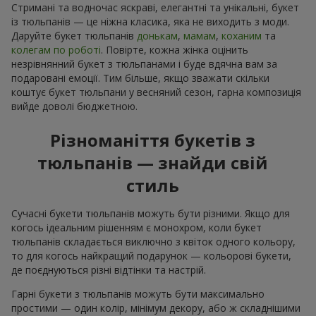
Стримані та водночас яскраві, елегантні та унікальні, букет
із тюльпанів — це ніжна класика, яка не виходить з моди.
Даруйте букет тюльпанів
донькам
,
мамам
,
коханим
та
колегам по роботі
. Повірте, кожна жінка оцінить
незрівнянний букет з тюльпанами і буде вдячна вам за
подаровані емоції. Тим більше, якщо зважати скільки
коштує букет тюльпани у весняний сезон, гарна композиція
вийде доволі бюджетною.
Різноманіття букетів з
тюльпанів — знайди свій
стиль
Сучасні букети тюльпанів можуть бути різними. Якщо для
когось ідеальним рішенням є монохром, коли букет
тюльпанів складається виключно з квіток одного кольору,
то для когось найкращий подарунок — кольорові букети,
де поєднуються різні відтінки та настрій.
Гарні букети з тюльпанів можуть бути максимально
простими — один колір, мінімум декору, або ж складнішими