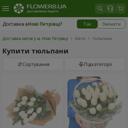
Доставка в
Нові Петрівці
?
Так
Змінити
Доставка в
Нові Петрівці
|
безкоштовно
Доставка квітів у м. Нові Петрівці
> Квіти > Тюльпани
Купити тюльпани
Сортування
Підкатегорії