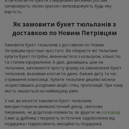
Втім елегантні букети з вишуканих весняних рослин
зачаровують своєю красою і виправдовують будь-яку
вартість.
Як замовити букет тюльпанів з
доставкою по Новим Петрівцям
Замовити букет тюльпанів з доставкою по Новим
Петрівцям простіше простого. Ви обираєте які тюльпани
купити букет потрібні, визначаєтеся з кольором, кількістю
та стилем оформлення. А далі, дізнавшись ціни на
тюльпани, заповнюєте просту форму на замовлення букет
тюльпанів, вказавши контактні данні, бажані дату та час
отримання композиції. Купити тюльпани дешево можна
скориставшись розділами акцій і спец. пропозицій. При чому
якість лишається на найвищому рівні.
У нас ви можете замовити букет тюльпанів,
використовуючи мінімалістичний декор, святкове
пакування, чи додаткові елементи, як фрукти чи
солодощі
.
Саме ці дрібниці створюють естетичне задоволення від
подарунка і підкреслюють емоційність подарунка.