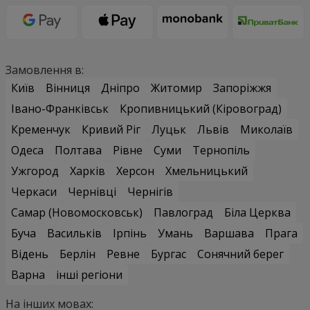
Замовлення в:
Київ
Вінниця
Дніпро
Житомир
Запоріжжя
Івано-Франківськ
Кропивницький (Кіровоград)
Кременчук
Кривий Ріг
Луцьк
Львів
Миколаїв
Одеса
Полтава
Рівне
Суми
Тернопіль
Ужгород
Харків
Херсон
Хмельницький
Черкаси
Чернівці
Чернігів
Самар (Новомосковськ)
Павлоград
Біла Церква
Буча
Васильків
Ірпінь
Умань
Варшава
Прага
Відень
Берлін
Ревне
Бургас
Сонячний берег
Варна
інші регіони
На інших мовах: