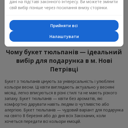
оновленням, щирістю та легкою радістю. У кожній пелюстці
дані на підставі законного інтересу. Ви можете змінити
— натуральна краса, у кожному стеблі — символ весни.
свій вибір пізніше через посилання внизу сторінки.
Ароматні композиції квіти тюльпани однаково доречні і в
романтичному жесті, і в дружньому подарунку. Букет
Прийняти всі
тюльпанів не зобов'язує, але залишає після себе відчуття
радості та турботи. Саме тому букет квітів тюльпани — це
Налаштувати
завжди влучний вибір в будь-якій життєвій ситуації.
Чому букет тюльпанів — ідеальний
вибір для подарунка в м. Нові
Петрівці
Букет з тюльпанів цінують за універсальність і улюблені
кольори весни. Ці квіти виглядають актуально у весняні
місяці, легко вписуються в різні стилі та не мають різкого
запаху. Букет тюльпанів — квіти без ароматів, які
комфортно дарувати навіть людям із чутливістю або
алергією. Букет тюльпанів — чудовий варіант для подарунка
на свято 8 березня або до дня всіх Закоханих, коли
хочеться передати всі кольори емоцій.