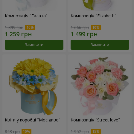
Композиція "Галата"
Композиція "Elizabeth"
1 399 грн
1 666 грн
Замовити
Замовити
Квіти у коробці "Моє диво"
Композиція "Street love"
843 грн
1 952 грн