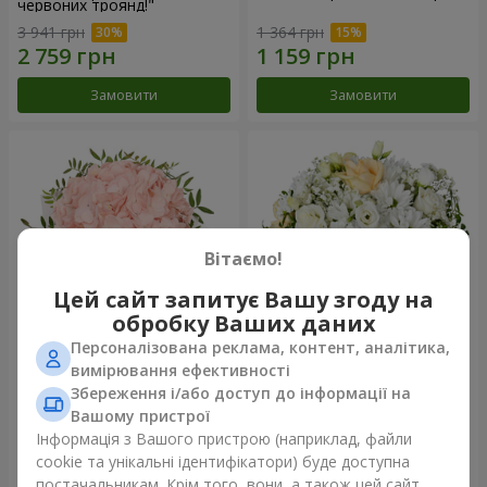
червоних троянд!"
3 941 грн
1 364 грн
Замовити
Замовити
Вітаємо!
Цей сайт запитує Вашу згоду на
обробку Ваших даних
Персоналізована реклама, контент, аналітика,
Квіти в коробці "Рожевий
Квіти у коробці "Білий шовк"
вимірювання ефективності
опал"
Збереження і/або доступ до інформації на
1 284 грн
1 764 грн
Вашому пристрої
Інформація з Вашого пристрою (наприклад, файли
cookie та унікальні ідентифікатори) буде доступна
Замовити
Замовити
постачальникам. Крім того, вони, а також цей сайт