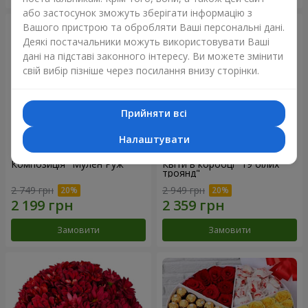
або застосунок зможуть зберігати інформацію з
Вашого пристрою та обробляти Ваші персональні дані.
Деякі постачальники можуть використовувати Ваші
дані на підставі законного інтересу. Ви можете змінити
свій вибір пізніше через посилання внизу сторінки.
Прийняти всі
Налаштувати
Композиція "Мулен Руж"
Квіти в коробці "19 білих
троянд"
2 749 грн
2 949 грн
Замовити
Замовити