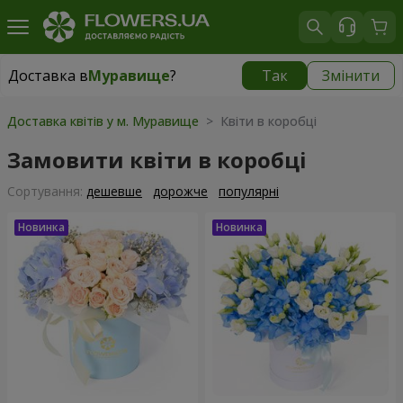
Доставка в
Муравище
?
Так
Змінити
Доставка в
Муравище
|
безкоштовно
Доставка квітів у м. Муравище
> Квіти в коробці
Замовити квіти в коробці
Сортування:
дешевше
дорожче
популярні