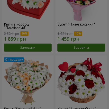
Квіти в коробці
Букет "Ніжне кохання"
"Посміхнись!"
2 324 грн
1 621 грн
Замовити
Замовити
Букет "Квітковий бал"
Кошик "Закоханий сад"