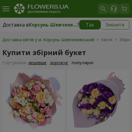
Доставка в
Корсунь-Шевченківський
?
Так
Змінити
Доставка в
Корсунь-Шевченківський
|
1000 грн
Доставка квітів у м. Корсунь-Шевченківський
> Квіти > Збірни
Купити збірний букет
Сортування:
дешевше
дорожче
популярні