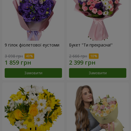
9 гілок фіолетової еустоми
Букет "Ти прекрасна!"
3 098 грн
2 666 грн
Замовити
Замовити