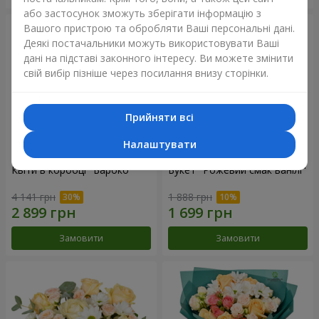
або застосунок зможуть зберігати інформацію з
Вашого пристрою та обробляти Ваші персональні дані.
Деякі постачальники можуть використовувати Ваші
дані на підставі законного інтересу. Ви можете змінити
свій вибір пізніше через посилання внизу сторінки.
Прийняти всі
Налаштувати
Квіти в коробці "Бароко"
Букет "Рожевий смак ванілі"
4 141 грн
1 888 грн
Замовити
Замовити