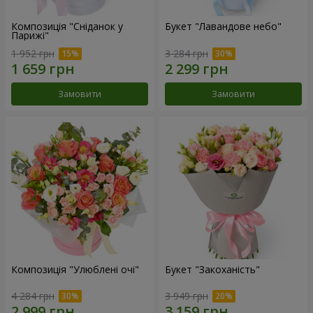
Композиція "Сніданок у
Букет "Лавандове небо"
Парижі"
1 952 грн
3 284 грн
Замовити
Замовити
Композиція "Улюблені очі"
Букет "Закоханість"
4 284 грн
3 949 грн