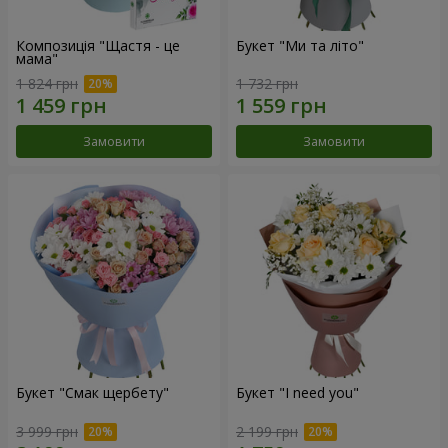
Композиція "Щастя - це
Букет "Ми та літо"
мама"
1 824 грн
1 732 грн
Замовити
Замовити
Букет "Смак щербету"
Букет "I need you"
3 999 грн
2 199 грн