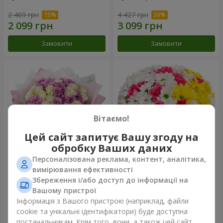
2 469 грн
4 427 грн
Замовити
Замовити
Вітаємо!
Цей сайт запитує Вашу згоду на
обробку Ваших даних
Персоналізована реклама, контент, аналітика,
Букет "Дежавю"
Квіти в коробці "Моє серце"
вимірювання ефективності
Збереження і/або доступ до інформації на
2 893 грн
1 481 грн
Вашому пристрої
Інформація з Вашого пристрою (наприклад, файли
cookie та унікальні ідентифікатори) буде доступна
Замовити
Замовити
постачальникам. Крім того, вони, а також цей сайт