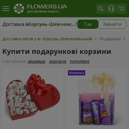
Доставка в
Корсунь-Шевченківський
?
Так
Змінити
Доставка в
Корсунь-Шевченківський
|
1000 грн
Доставка квітів у м. Корсунь-Шевченківський
> Подарунки > П
Купити подарункові корзини
Сортування:
дешевше
дорожче
популярні