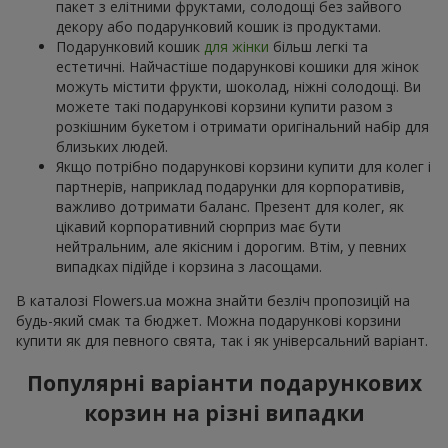
пакет з елітними фруктами, солодощі без зайвого
декору або подарунковий кошик із продуктами.
Подарунковий кошик
для жінки
більш легкі та
естетичні. Найчастіше подарункові кошики для жінок
можуть містити фрукти, шоколад, ніжні солодощі. Ви
можете такі подарункові корзини купити разом з
розкішним букетом і отримати оригінальний набір для
близьких людей.
Якщо потрібно подарункові корзини купити для колег і
партнерів, наприклад подарунки для корпоративів,
важливо дотримати баланс. Презент для колег, як
цікавий корпоративний сюрприз має бути
нейтральним, але якісним і дорогим. Втім, у певних
випадках підійде і корзина з ласощами.
В каталозі Flowers.ua можна знайти безліч пропозицій на
будь-який смак та бюджет. Можна подарункові корзини
купити як для певного свята, так і як універсальний варіант.
Популярні варіанти подарункових
корзин на різні випадки