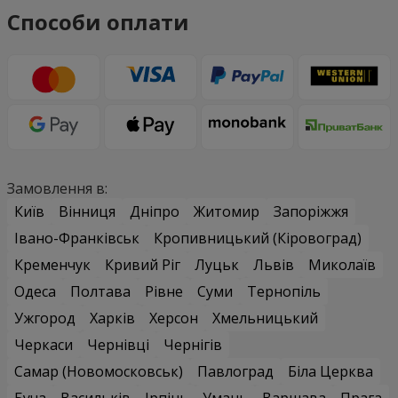
Способи оплати
Замовлення в:
Київ
Вінниця
Дніпро
Житомир
Запоріжжя
Івано-Франківськ
Кропивницький (Кіровоград)
Кременчук
Кривий Ріг
Луцьк
Львів
Миколаїв
Одеса
Полтава
Рівне
Суми
Тернопіль
Ужгород
Харків
Херсон
Хмельницький
Черкаси
Чернівці
Чернігів
Самар (Новомосковськ)
Павлоград
Біла Церква
Буча
Васильків
Ірпінь
Умань
Варшава
Прага