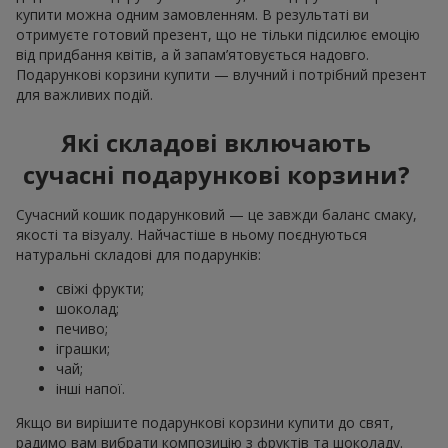
купити можна одним замовленням. В результаті ви
отримуєте готовий презент, що не тільки підсилює емоцію
від придбання квітів, а й запам’ятовується надовго.
Подарункові корзини купити — влучний і потрібний презент
для важливих подій.
Які складові включають
сучасні подарункові корзини?
Сучасний кошик подарунковий — це завжди баланс смаку,
якості та візуалу. Найчастіше в ньому поєднуються
натуральні складові для подарунків:
свіжі фрукти;
шоколад;
печиво;
іграшки;
чай;
інші напої.
Якщо ви вирішите подарункові корзини купити до свят,
радимо вам вибрати композицію з фруктів та шоколаду.