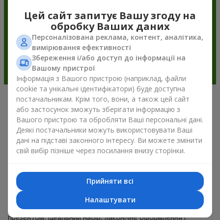
Цей сайт запитує Вашу згоду на
обробку Ваших даних
Персоналізована реклама, контент, аналітика,
вимірювання ефективності
Збереження і/або доступ до інформації на
Вашому пристрої
Інформація з Вашого пристрою (наприклад, файли
cookie та унікальні ідентифікатори) буде доступна
постачальникам. Крім того, вони, а також цей сайт
Подарункові корзини —
або застосунок зможуть зберігати інформацію з
Вашого пристрою та обробляти Ваші персональні дані.
універсальний подарунок на будь-
Деякі постачальники можуть використовувати Ваші
яке свято
дані на підставі законного інтересу. Ви можете змінити
свій вибір пізніше через посилання внизу сторінки.
Якщо ви шукаєте універсальний подарунок, але часу
обмаль, у нас є для вас чудове перевірене рішення: ви
можете набір подарункові корзини купити. Подарункова
Прийняти всі
корзина з вишуканими смаколиками до свята, фруктами,
смачним чаєм чи, навіть, алкогольними напоями стає
Налаштувати
ідеальним доповненням до квітів або самостійним
презентом. Ідеальний набір, лаконічне оформлення і