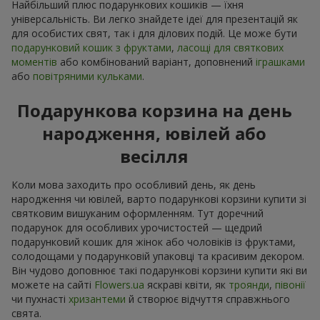
Найбільший плюс подарункових кошиків — їхня
універсальність. Ви легко знайдете ідеї для презентацій як
для особистих свят, так і для ділових подій. Це може бути
подарунковий кошик з фруктами
,
ласощі для святкових
моментів
або комбінований варіант, доповнений
іграшками
або
повітряними кульками
.
Подарункова корзина на день
народження, ювілей або
весілля
Коли мова заходить про особливий день, як день
народження чи ювілей, варто подарункові корзини купити зі
святковим вишуканим оформленням. Тут доречний
подарунок для особливих урочистостей — щедрий
подарунковий кошик для жінок або чоловіків із фруктами,
солодощами у подарунковій упаковці та красивим декором.
Він чудово доповнює такі подарункові корзини купити які ви
можете на сайті
Flowers.ua
яскраві квіти, як
троянди
,
півонії
чи пухнасті
хризантеми
й створює відчуття справжнього
свята.