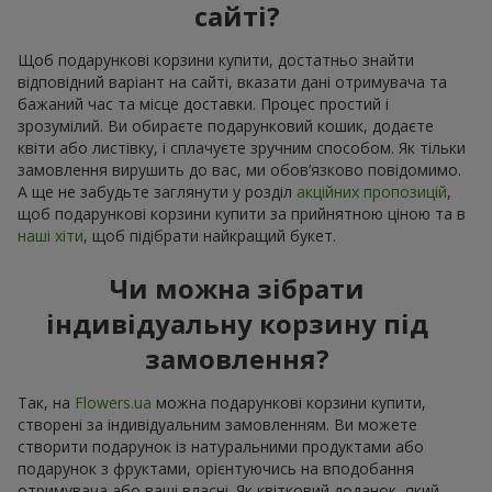
сайті?
Щоб подарункові корзини купити, достатньо знайти
відповідний варіант на сайті, вказати дані отримувача та
бажаний час та місце доставки. Процес простий і
зрозумілий. Ви обираєте подарунковий кошик, додаєте
квіти або листівку, і сплачуєте зручним способом. Як тільки
замовлення вирушить до вас, ми обов’язково повідомимо.
А ще не забудьте заглянути у розділ
акційних пропозицій
,
щоб подарункові корзини купити за прийнятною ціною та в
наші хіти
, щоб підібрати найкращий букет.
Чи можна зібрати
індивідуальну корзину під
замовлення?
Так, на
Flowers.ua
можна подарункові корзини купити,
створені за індивідуальним замовленням. Ви можете
створити подарунок із натуральними продуктами або
подарунок з фруктами, орієнтуючись на вподобання
отримувача або ваші власні. Як квітковий доданок, який