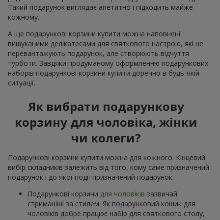
Такий подарунок виглядає апетитно і підходить майже
кожному.
А ще подарункові корзини купити можна наповнені
вишуканими делікатесами для святкового настрою, які не
перевантажують подарунок, але створюють відчуття
турботи. Завдяки продуманому оформленню подарункових
наборів подарункові корзини купити доречно в будь-якій
ситуації.
Як вибрати подарункову
корзину для чоловіка, жінки
чи колеги?
Подарункові корзини купити можна для кожного. Кінцевий
вибір складників залежить від того, кому саме призначений
подарунок і до якої події призначений подарунок:
Подарункові корзини
для чоловіків
зазвичай
стриманіші за стилем. Як подарунковий кошик для
чоловіків добре працює набір для святкового столу,