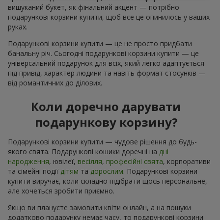
вишуканий букет, як фінальний акцент — потрібно
подарункові корзини купити, щоб все це опинилось у ваших
руках.
Подарункові корзини купити — це не просто придбати
банальну річ. Сьогодні подарункові корзини купити — це
універсальний подарунок для всіх, який легко адаптується
під привід, характер людини та навіть формат стосунків —
від романтичних до ділових.
Коли доречно дарувати
подарункову корзину?
Подарункові корзини купити — чудове рішення до будь-
якого свята. Подарункові кошики доречні на
дні
народження
, ювілеї,
весілля
,
професійні свята
, корпоративи
та сімейні події
дітям
та
дорослим
. Подарункові корзини
купити виручає, коли складно підібрати щось персональне,
але хочеться зробити приємно.
Якщо ви плануєте замовити квіти онлайн, а на пошуки
додатково подарунку немає часу, то подарункові корзини