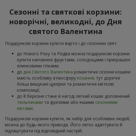
Сезонні та святкові корзини:
новорічні, великодні, до Дня
святого Валентина
Подарункові корзини купити варто і до сезонних свят:
до Нового Року та Різдва можна подарункові корзини
купити наповнені фруктами, солодощами і прикрашені
ялинковими гілками;
до
дня Святого Валентина
романтичні сезонні кошики
мають особливу атмосферу
кохання
; тут доречні
більш вишукані цукерки та романтичні квіткові
композиції;
до 8 березня стане в нагоді легкий кошик доповнений
тюльпанами
та фрезіями або іншими
сезонними
квітами
.
Подарункові корзини купити, як набір для особливих людей,
можна до будь-якого привода. Його легко адаптувати й
підлаштувати під відповідний настрій.