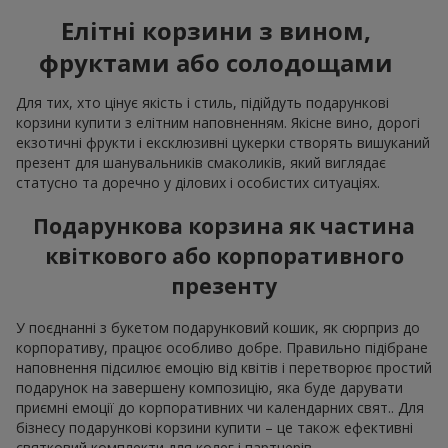
Елітні корзини з вином,
фруктами або солодощами
Для тих, хто цінує якість і стиль, підійдуть подарункові
корзини купити з елітним наповненням. Якісне вино, дорогі
екзотичні фрукти і ексклюзивні цукерки створять вишуканий
презент для шанувальників смаколиків, який виглядає
статусно та доречно у ділових і особистих ситуаціях.
Подарункова корзина як частина
квіткового або корпоративного
презенту
У поєднанні з букетом подарунковий кошик, як сюрприз до
корпоративу, працює особливо добре. Правильно підібране
наповнення підсилює емоцію від квітів і перетворює простий
подарунок на завершену композицію, яка буде дарувати
приємні емоції до корпоративних чи календарних свят.. Для
бізнесу подарункові корзини купити – це також ефективні
святковий комплекти для колег і партнерів.