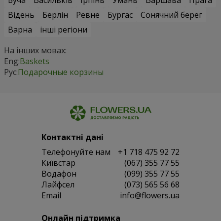
Відень
Берлін
Ревне
Бургас
Сонячний берег
Варна
інші регіони
На інших мовах:
Eng:
Baskets
Рус:
Подарочные корзины
Контактні дані
Телефонуйте нам
+1 718 475 92 72
Київстар
(067) 355 77 55
Водафон
(099) 355 77 55
Лайфсел
(073) 565 56 68
Email
info@flowers.ua
Онлайн підтримка