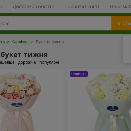
a
Доставка і оплата
Гарантії якості
Наші ма
Знайт
в у м. Карлівка
> Букети тижня
 букет тижня
ешевше
дорожче
популярні