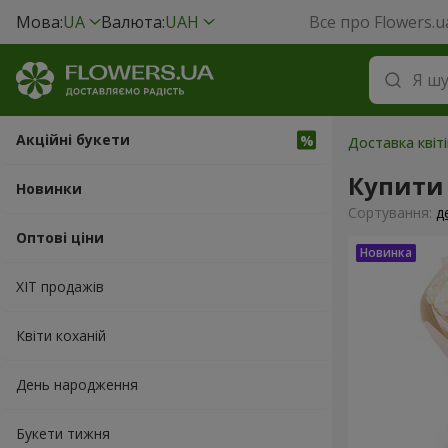
Мова:
UA
Валюта:
UAH
Все про Flowers.u
Акційні букети
Доставка квіті
Купити
Новинки
Сортування:
д
Оптові ціни
ХІТ продажів
Квіти коханій
День народження
Букети тижня