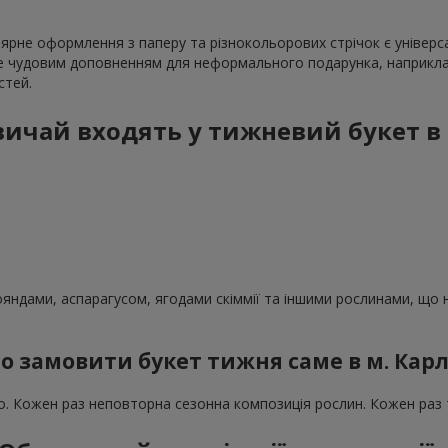
лярне оформлення з паперу та різнокольорових стрічок є універ
ане чудовим доповненням для неформального подарунка, наприкл
стей.
звичай входять у тижневий букет в 
:
ндами, аспарагусом, ягодами скіммії та іншими рослинами, що н
о замовити букет тижня саме в м. Карл
но. Кожен раз неповторна сезонна композиція рослин. Кожен раз т