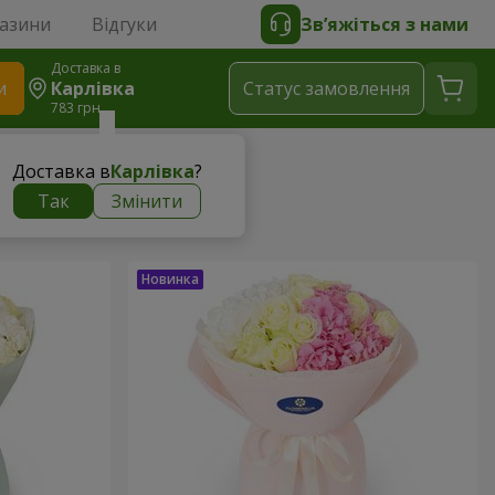
газини
Відгуки
Зв’яжіться з нами
Доставка в
и
Карлівка
Статус замовлення
783 грн
Доставка в
Карлівка
?
Так
Змінити