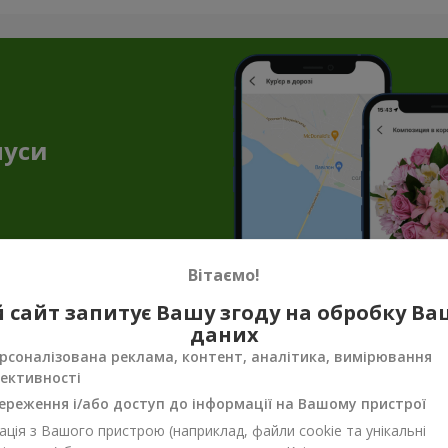
нуси
Вітаємо!
 сайт запитує Вашу згоду на обробку В
даних
стильна квіткова пропозиція зі знижко
рсоналізована реклама, контент, аналітика, вимірювання
ективності
и? Спеціально для вас, ми підготували унікальне рішення - букет
 букет створений таким чином, щоб задовольнити усі ваші потре
ереження і/або доступ до інформації на Вашому пристрої
ція з Вашого пристрою (наприклад, файли cookie та унікальні
 оформлення. Вам більше не доведеться витрачати години на вибі