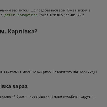
сальним варіантом, що подобається всім. Букет тижня в
ад,
для бізнес-партнера
. Букет тижня оформлений в
м. Карлівка?
е втрачають своєї популярності незалежно від пори року і
івка зараз
ижневий букет – нове рішення і нове емоційне підґрунтя.