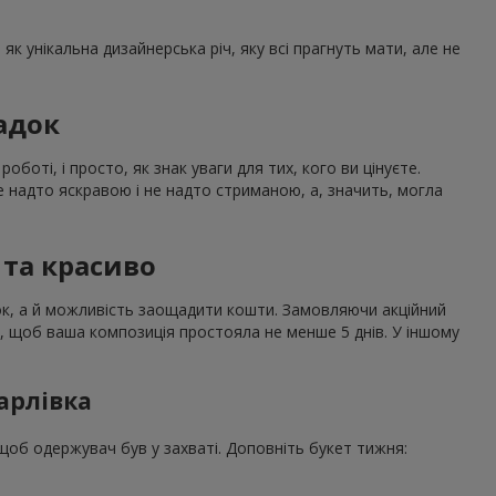
як унікальна дизайнерська річ, яку всі прагнуть мати, але не
адок
боті, і просто, як знак уваги для тих, кого ви цінуєте.
е надто яскравою і не надто стриманою, а, значить, могла
 та красиво
нок, а й можливість заощадити кошти. Замовляючи акційний
я, щоб ваша композиція простояла не менше 5 днів. У іншому
арлівка
щоб одержувач був у захваті. Доповніть букет тижня: