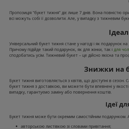
Пропозиція “букет тижня” діє лише 7 днів. Вона повністю ори
всі можуть собі її дозволити. Але, у випадку з тижневим бук
Ідеа
Універсальний букет тижня стане у нагоді і як подарунок на 
Причому підійде такий подарунок, як для жінки, так і
для чол
сподобатись усім. Тижневий букет – це дійсно якісна та про
Знижки на б
Букет тижня виготовляється з квітів, що доступні в сезон.
букет тижня з доставкою, ви можете бути впевнені у якості
випадку, гарантуємо заміну або повернення коштів.
Ідеї д
Букет тижня може бути окремим самостійним подарунком. Адж
авторською листівкою зі словами привітання;