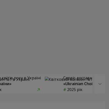
квітів року в Україні
Сервіс доставки квітів
раїни»
«Ukrainian Choice»
к
2025 рік