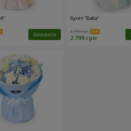
ей"
Букет "Ваба"
3 999 грн
Замовити