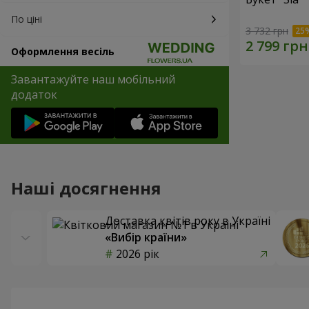
По ціні
3 732 грн
Оформлення весіль
Завантажуйте наш мобільний
додаток
Наші досягнення
Доставка квітів року в Україні
«Вибір країни»
2026 рік