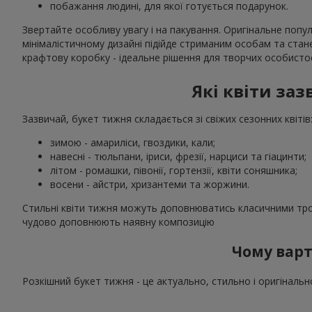
побажання людині, для якої готується подарунок.
Звертайте особливу увагу і на пакування. Оригінальне попу
мінімалістичному дизайні підійде стриманим особам та ст
крафтову коробку - ідеальне рішення для творчих особисто
Які квіти за
Зазвичай, букет тижня складається зі свіжих сезонних квітів
зимою - амариліси, гвоздики, кали;
навесні - тюльпани, іриси, фрезії, нарциси та гіацинти;
літом - ромашки, півонії, гортензії, квіти соняшника;
восени - айстри, хризантеми та жоржини.
Стильні квіти тижня можуть доповнюватись класичними троя
чудово доповнюють наявну композицію
Чому варт
Розкішний букет тижня - це актуально, стильно і оригіналь