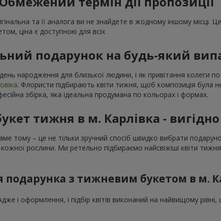
Обмежений термін дії пропозиції
гінальна та її аналога ви не знайдете в жодному іншому місці. Це 
етом, ціна є доступною для всіх
льний подарунок на будь-який вип
день народження для близької людини, і як привітання колеги по ро
овіка
. Флористи підбирають квіти тижня, щоб композиція була н
фесійна збірка, яка ідеальна продумана по кольорах і формах.
укет тижня в м. Карлівка - вигідно
 Саме тому – це не тільки зручний спосіб швидко вибрати подару
 кожної рослини. Ми ретельно підбираємо найсвіжіші квіти тижн
ля подарунка з тижневим букетом в м. К
е і оформлення, і підбір квітів виконаний на найвищому рівні, 