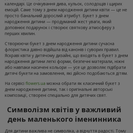
календарі. Це очікування дива, кульок, солодощів і щирих
емоцій. Саме тому з днем народження дитини квіти — це не
просто банальний дорослий атрибут. Букет з днем
народження дитини — продуманий жест уваги, який
доповнює подарунок і створює святкову атмосферу з
перших хвилин.
Створюючи букет з днем народження дитини сучасна
флористика давно відійшла від канонів і суворих правил.
Яскраві квіти у дитячому дизайні, що входять в букет з днем
народження дитини легкі форми, безпечні матеріали, ніжні
або навпаки насичені кольори — усе це дозволяє підібрати
дитячі букети на замовлення, які дійсно подобаються дітям.
На сервісі
flowers.ua
можна обрати як класичний букет з
днем народження дитини, так і оригінальні авторські
композиції, створені спеціально для дитячих свят.
Символізм квітів у важливий
день маленького іменинника
Для дитини важлива не символіка, а відчуття радості. Тому