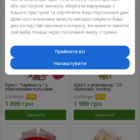
або застосунок зможуть зберігати інформацію з
Замовити
Замовити
Вашого пристрою та обробляти Ваші персональні дані.
Деякі постачальники можуть використовувати Ваші
дані на підставі законного інтересу. Ви можете змінити
свій вибір пізніше через посилання внизу сторінки.
Прийняти всі
Налаштувати
Букет "Чарівність" з
Букет з упаковкою "25
повітряними кульками
червоних троянд"
2 374 грн
3 075 грн
Замовити
Замовити