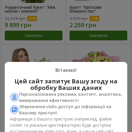
Романтичний букет "Між
Букет "Квіткове
небом і землею!"
блаженство"
12 374 грн
2 510 грн
Замовити
Замовити
Вітаємо!
Цей сайт запитує Вашу згоду на
обробку Ваших даних
Персоналізована реклама, контент, аналітика,
вимірювання ефективності
Збереження і/або доступ до інформації на
Букет "Королеві серця"
Мікс "Планета троянд" із 51
Вашому пристрої
кущової троянди
Інформація з Вашого пристрою (наприклад, файли
2 510 грн
5 599 грн
cookie та унікальні ідентифікатори) буде доступна
постачальникам. Крім того, вони, а також цей сайт