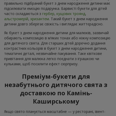
правильно підібраний букет з днем народження дитини має
підсилювати емоцію подарунка. Барвисті букети для дітей
часто складаються з
гербер
,
кущових троянд
,
альстромерій
,
хризантем
. Такий букет з днем народження
дитини довго зберігає свіжість і виглядає життєрадісно.
Як букет з днем народження дитини для малюків, зазвичай
обирають композицію в м’яких тонах або ніжну композицію
для дитячого свята. Для старших дітей доречно додання
контрастних кольорів в букет з днем народження дитини,
тематичні деталі, незвичайне пакування. Таке квіткове
привітання для малюка легко поєднати з іграшкою чи
кульками, щоб посилити ефект сюрпризу.
Преміум-букети для
незабутнього дитячого свята з
доставкою по Камінь-
Каширському
Якщо свято планується масштабне — у ресторані, івент-