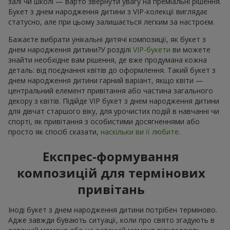
залі чи школі — варто звернути увагу на преміальні рішення.
Букет з днем народження дитини з VIP-колекції виглядає
статусно, але при цьому залишається легким за настроєм.
Бажаєте вибрати унікальні дитячі композиції, як букет з
днем народження дитини?У розділі
VIP-букети
ви можете
знайти необхідне вам рішення, де вже продумана кожна
деталь: від поєднання квітів до оформлення. Такий букет з
днем народження дитини гарний варіант, якщо квіти —
центральний елемент привітання або частина загального
декору з квітів. Підійде VIP букет з днем народження дитини
для дівчат старшого віку, для урочистих подій в навчанні чи
спорті, як привітання з особистими досягненнями або
просто як спосіб сказати,
наскільки ви її любите
.
Експрес-формування
композицій для термінових
привітань
Іноді букет з днем народження дитини потрібен терміново.
Адже завжди бувають ситуації, коли про свято згадують в