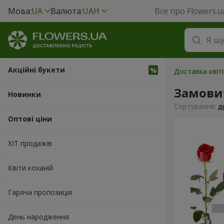
Мова:
UA
Валюта:
UAH
Все про Flowers.u
Акційні букети
Доставка квіті
Замовит
Новинки
Сортування:
д
Оптові ціни
ХІТ продажів
Квіти коханій
Гаряча пропозиція
День народження