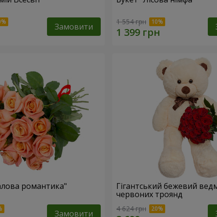
1 554 грн
Замовити
алова романтика"
Гігантський бежевий ведм
червоних троянд
4 624 грн
Замовити