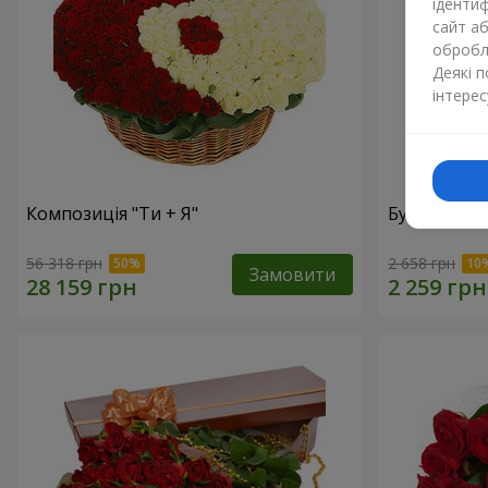
ідентиф
сайт а
обробля
Деякі 
інтерес
Композиція "Ти + Я"
Букет "У зах
56 318 грн
2 658 грн
Замовити