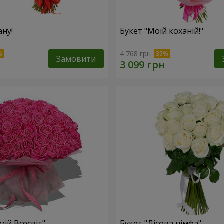
ану!
Букет "Моїй коханій!"
4 768 грн
Замовити
мій Всесвіт"
Букет "Лісова німфа"