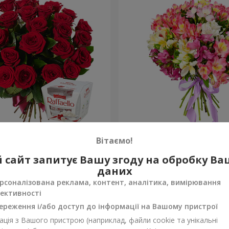
ень народження, з
Букет "Казка для двох!"
Вітаємо!
1 621 грн
 сайт запитує Вашу згоду на обробку В
Замовити
даних
рсоналізована реклама, контент, аналітика, вимірювання
ективності
ереження і/або доступ до інформації на Вашому пристрої
ція з Вашого пристрою (наприклад, файли cookie та унікальні