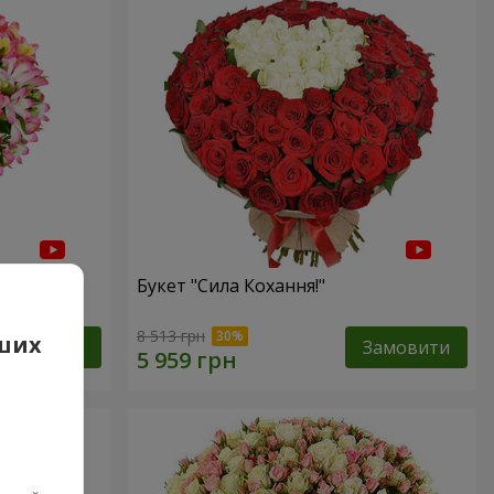
Букет "Сила Кохання!"
8 513 грн
аших
Замовити
Замовити