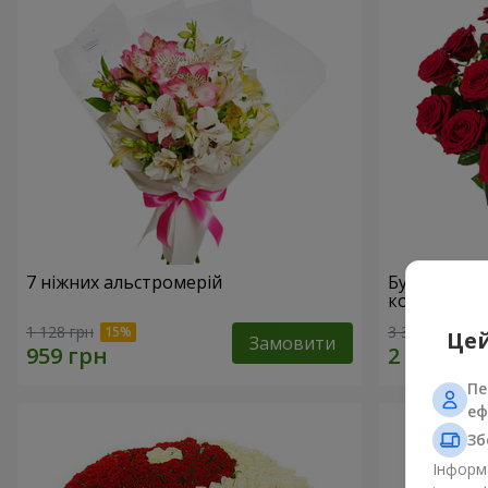
7 ніжних альстромерій
Букет "У Д
коханням!"
1 128 грн
3 322 грн
Цей
Замовити
Пе
еф
Зб
Інформа