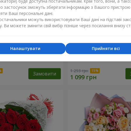
ікатори) буде доступна постачальникам. Крім того, вони, а тако
бо застосунок зможуть зберігати інформацію з Вашого пристрою
ти Ваші персональні дані.
постачальники можуть використовувати Ваші дані на підставі зак
у. Ви можете змінити свій вибір пізніше через посилання внизу ст
Налаштувати
Прийняти всі
ваті від тебе!"
11 червоних троянд
1 293 грн
Замовити