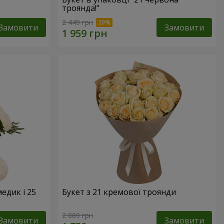
троянда!"
2 449 грн
Замовити
Замовити
едик і 25
Букет з 21 кремової троянди
2 069 грн
Замовити
Замовити