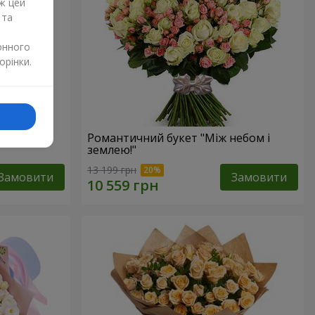
ж цей
 та
онного
орінки.
Романтичний букет "Між небом і
землею!"
13 199 грн
Замовити
Замовити