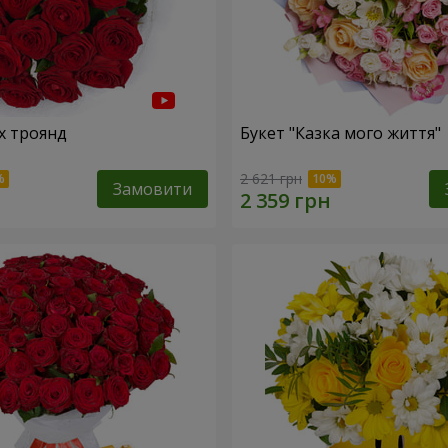
х троянд
Букет "Казка мого життя"
2 621 грн
Замовити