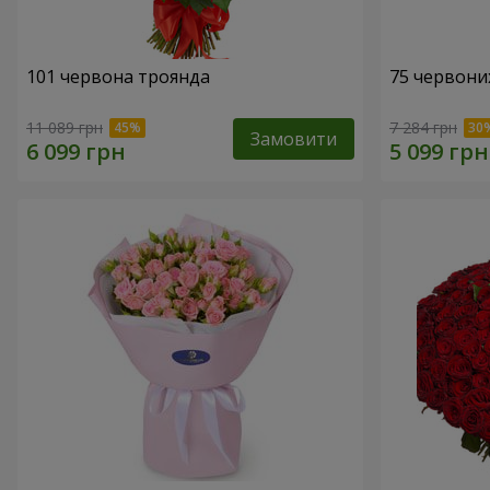
101 червона троянда
75 червони
11 089 грн
7 284 грн
Замовити