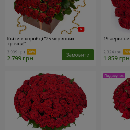
Квіти в коробці "25 червоних
19 червони
троянд!"
3 999 грн
2 324 грн
Замовити