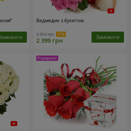
ком!"
Ведмедик з букетом
2 822 грн
Замовити
Замовити