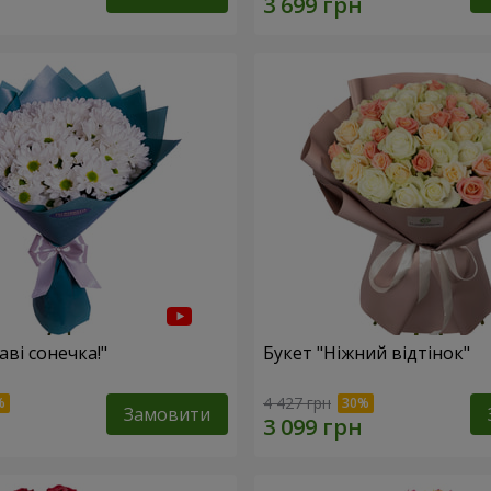
аві сонечка!"
Букет "Ніжний відтінок"
4 427 грн
Замовити