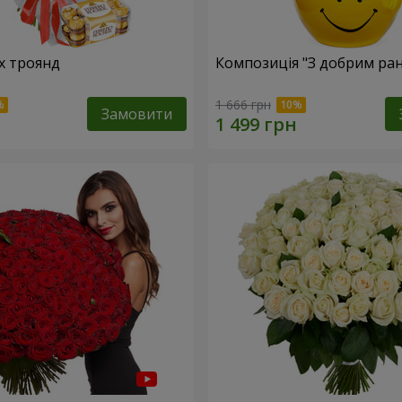
х троянд
Композиція "З добрим ран
1 666 грн
Замовити