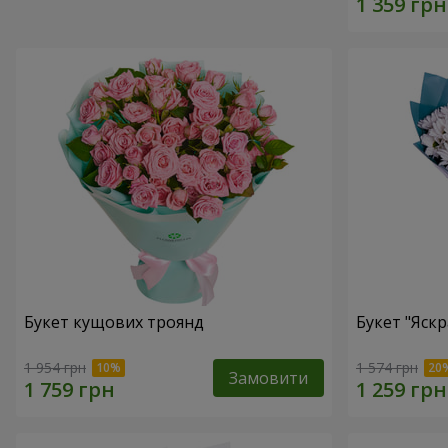
Букет кущових троянд
Букет "Яскр
1 954 грн
1 574 грн
Замовити