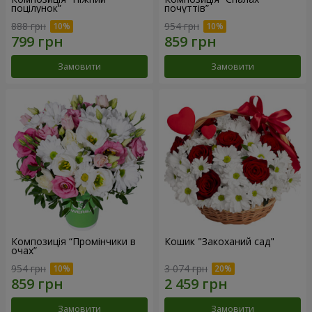
поцілунок”
почуттів”
888 грн
954 грн
Замовити
Замовити
Композиція “Промінчики в
Кошик "Закоханий сад"
очах”
954 грн
3 074 грн
Замовити
Замовити