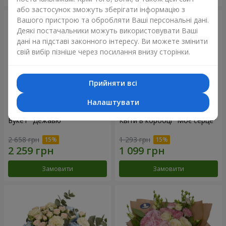
або застосунок зможуть зберігати інформацію з
Вашого пристрою та обробляти Ваші персональні дані.
Деякі постачальники можуть використовувати Ваші
дані на підставі законного інтересу. Ви можете змінити
свій вибір пізніше через посилання внизу сторінки.
Прийняти всі
Налаштувати
Букет "Дежавю"
Квіти в коробці "Моє серце"
2 658 грн
1 293 грн
Замовити
Замовити