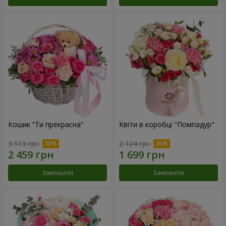
Кошик “Ти прекрасна”
Квіти в коробці "Помпадур"
3 513 грн
2 124 грн
Замовити
Замовити