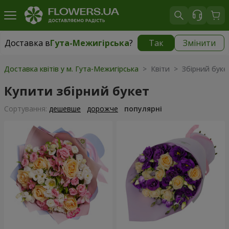
Доставка в
Гута-Межигірська
?
Так
Змінити
Доставка в
Гута-Межигірська
|
безкоштовно
Доставка квітів у м. Гута-Межигірська
> Квіти > Збірний буке
Купити збірний букет
Сортування:
дешевше
дорожче
популярні