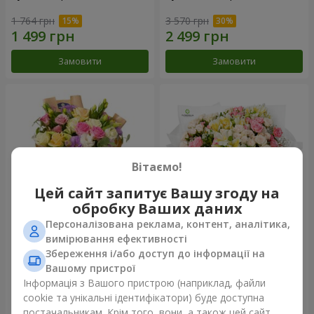
1 764 грн
3 570 грн
Замовити
Замовити
Вітаємо!
Цей сайт запитує Вашу згоду на
обробку Ваших даних
Персоналізована реклама, контент, аналітика,
Букет "Квіткове Selfie!"
Букет "Хрещатик"
вимірювання ефективності
Збереження і/або доступ до інформації на
2 187 грн
3 941 грн
Вашому пристрої
Інформація з Вашого пристрою (наприклад, файли
cookie та унікальні ідентифікатори) буде доступна
Замовити
Замовити
постачальникам. Крім того, вони, а також цей сайт