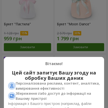
Букет "Пастила"
Букет "Moon Dance"
1 128 грн
2 570 грн
Замовити
Замовити
Вітаємо!
Цей сайт запитує Вашу згоду на
обробку Ваших даних
Персоналізована реклама, контент, аналітика,
вимірювання ефективності
Збереження і/або доступ до інформації на
Вашому пристрої
Інформація з Вашого пристрою (наприклад, файли
Букет "Kamaliya"
Бенто-букет "Bertha"