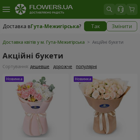
Доставка в
Гута-Межигірська
?
Так
Змінити
Доставка в
Гута-Межигірська
|
безкоштовно
Доставка квітів у м. Гута-Межигірська
> Акційні букети
Акційні букети
Сортування:
дешевше
дорожче
популярні