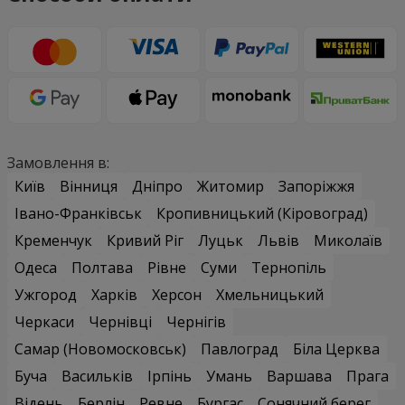
Замовлення в:
Київ
Вінниця
Дніпро
Житомир
Запоріжжя
Івано-Франківськ
Кропивницький (Кіровоград)
Кременчук
Кривий Ріг
Луцьк
Львів
Миколаїв
Одеса
Полтава
Рівне
Суми
Тернопіль
Ужгород
Харків
Херсон
Хмельницький
Черкаси
Чернівці
Чернігів
Самар (Новомосковськ)
Павлоград
Біла Церква
Буча
Васильків
Ірпінь
Умань
Варшава
Прага
Відень
Берлін
Ревне
Бургас
Сонячний берег