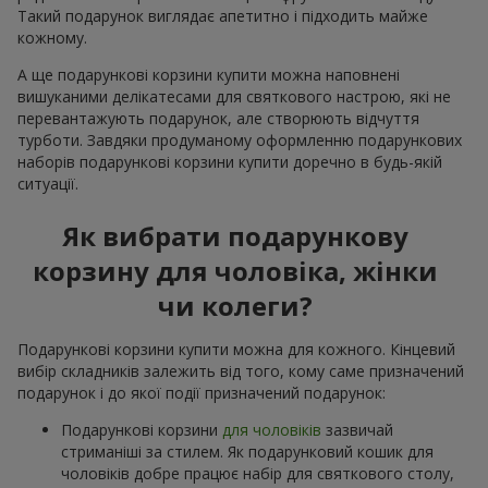
Такий подарунок виглядає апетитно і підходить майже
кожному.
А ще подарункові корзини купити можна наповнені
вишуканими делікатесами для святкового настрою, які не
перевантажують подарунок, але створюють відчуття
турботи. Завдяки продуманому оформленню подарункових
наборів подарункові корзини купити доречно в будь-якій
ситуації.
Як вибрати подарункову
корзину для чоловіка, жінки
чи колеги?
Подарункові корзини купити можна для кожного. Кінцевий
вибір складників залежить від того, кому саме призначений
подарунок і до якої події призначений подарунок:
Подарункові корзини
для чоловіків
зазвичай
стриманіші за стилем. Як подарунковий кошик для
чоловіків добре працює набір для святкового столу,