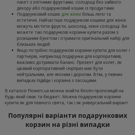
пакет з елітними фруктами, солодощі без зайвого
декору або подарунковий кошик із продуктами.
Подарунковий кошик
для жінки
більш легкі та
естетичні. Найчастіше подарункові кошики для жінок
можуть містити фрукти, шоколад, ніжні солодощі. Ви
можете такі подарункові корзини купити разом з
розкішним букетом і отримати оригінальний набір для
близьких людей.
Якщо потрібно подарункові корзини купити для колег і
партнерів, наприклад подарунки для корпоративів,
важливо дотримати баланс. Презент для колег, як
цікавий корпоративний сюрприз має бути
нейтральним, але якісним і дорогим. Втім, у певних
випадках підійде і корзина з ласощами.
В каталозі Flowers.ua можна знайти безліч пропозицій на
будь-який смак та бюджет. Можна подарункові корзини
купити як для певного свята, так і як універсальний варіант.
Популярні варіанти подарункових
корзин на різні випадки