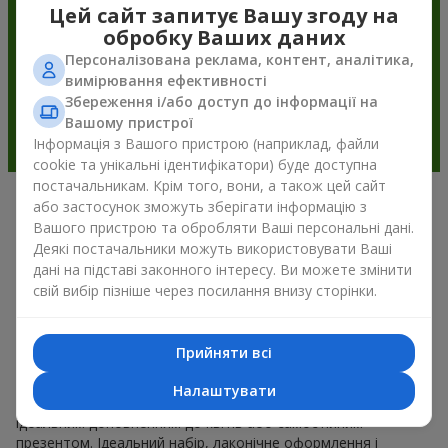
Цей сайт запитує Вашу згоду на
обробку Ваших даних
Персоналізована реклама, контент, аналітика,
вимірювання ефективності
Збереження і/або доступ до інформації на
Вашому пристрої
Інформація з Вашого пристрою (наприклад, файли
cookie та унікальні ідентифікатори) буде доступна
постачальникам. Крім того, вони, а також цей сайт
або застосунок зможуть зберігати інформацію з
Подарункові корзини —
Вашого пристрою та обробляти Ваші персональні дані.
універсальний подарунок на будь-
Деякі постачальники можуть використовувати Ваші
дані на підставі законного інтересу. Ви можете змінити
яке свято
свій вибір пізніше через посилання внизу сторінки.
Якщо ви шукаєте універсальний подарунок, але часу
обмаль, у нас є для вас чудове перевірене рішення: ви
Прийняти всі
можете набір подарункові корзини купити. Подарункова
корзина з вишуканими смаколиками до свята, фруктами,
Налаштувати
смачним чаєм чи, навіть, алкогольними напоями стає
ідеальним доповненням до квітів або самостійним
презентом. Ідеальний набір, лаконічне оформлення і