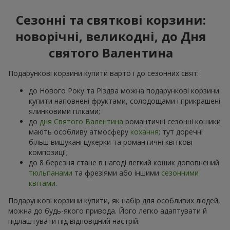
Сезонні та святкові корзини:
новорічні, великодні, до Дня
святого Валентина
Подарункові корзини купити варто і до сезонних свят:
до Нового Року та Різдва можна подарункові корзини
купити наповнені фруктами, солодощами і прикрашені
ялинковими гілками;
до
дня Святого Валентина
романтичні сезонні кошики
мають особливу атмосферу
кохання
; тут доречні
більш вишукані цукерки та романтичні квіткові
композиції;
до 8 березня стане в нагоді легкий кошик доповнений
тюльпанами
та фрезіями або іншими
сезонними
квітами
.
Подарункові корзини купити, як набір для особливих людей,
можна до будь-якого привода. Його легко адаптувати й
підлаштувати під відповідний настрій.