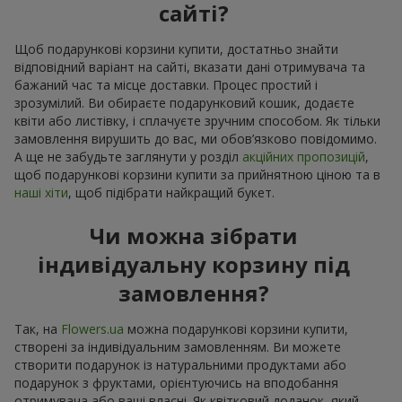
сайті?
Щоб подарункові корзини купити, достатньо знайти
відповідний варіант на сайті, вказати дані отримувача та
бажаний час та місце доставки. Процес простий і
зрозумілий. Ви обираєте подарунковий кошик, додаєте
квіти або листівку, і сплачуєте зручним способом. Як тільки
замовлення вирушить до вас, ми обов’язково повідомимо.
А ще не забудьте заглянути у розділ
акційних пропозицій
,
щоб подарункові корзини купити за прийнятною ціною та в
наші хіти
, щоб підібрати найкращий букет.
Чи можна зібрати
індивідуальну корзину під
замовлення?
Так, на
Flowers.ua
можна подарункові корзини купити,
створені за індивідуальним замовленням. Ви можете
створити подарунок із натуральними продуктами або
подарунок з фруктами, орієнтуючись на вподобання
отримувача або ваші власні. Як квітковий доданок, який