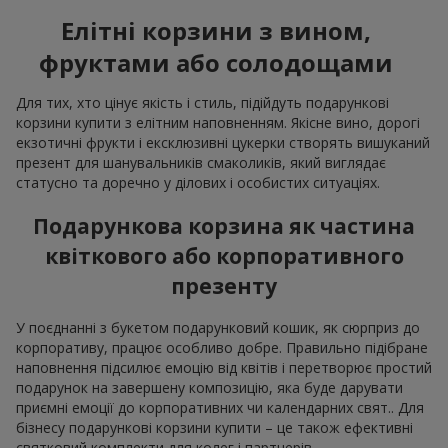
Елітні корзини з вином,
фруктами або солодощами
Для тих, хто цінує якість і стиль, підійдуть подарункові
корзини купити з елітним наповненням. Якісне вино, дорогі
екзотичні фрукти і ексклюзивні цукерки створять вишуканий
презент для шанувальників смаколиків, який виглядає
статусно та доречно у ділових і особистих ситуаціях.
Подарункова корзина як частина
квіткового або корпоративного
презенту
У поєднанні з букетом подарунковий кошик, як сюрприз до
корпоративу, працює особливо добре. Правильно підібране
наповнення підсилює емоцію від квітів і перетворює простий
подарунок на завершену композицію, яка буде дарувати
приємні емоції до корпоративних чи календарних свят.. Для
бізнесу подарункові корзини купити – це також ефективні
святковий комплекти для колег і партнерів.