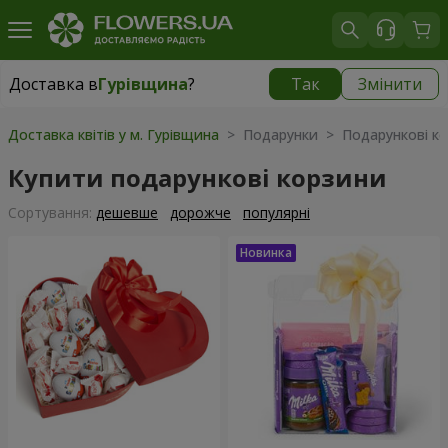
Доставка в
Гурівщина
?
Так
Змінити
Доставка в
Гурівщина
|
безкоштовно
Доставка квітів у м. Гурівщина
> Подарунки > Подарункові к
Купити подарункові корзини
Сортування:
дешевше
дорожче
популярні