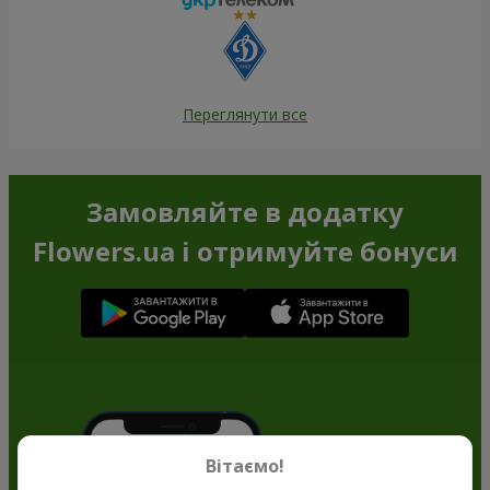
Переглянути все
Замовляйте в додатку
Flowers.ua і отримуйте бонуси
Вітаємо!