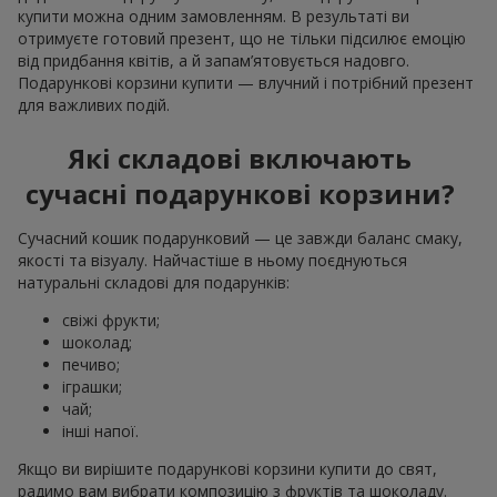
купити можна одним замовленням. В результаті ви
отримуєте готовий презент, що не тільки підсилює емоцію
від придбання квітів, а й запам’ятовується надовго.
Подарункові корзини купити — влучний і потрібний презент
для важливих подій.
Які складові включають
сучасні подарункові корзини?
Сучасний кошик подарунковий — це завжди баланс смаку,
якості та візуалу. Найчастіше в ньому поєднуються
натуральні складові для подарунків:
свіжі фрукти;
шоколад;
печиво;
іграшки;
чай;
інші напої.
Якщо ви вирішите подарункові корзини купити до свят,
радимо вам вибрати композицію з фруктів та шоколаду.