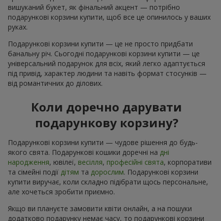
вишуканий букет, як фінальний акцент — потрібно
подарункові корзини купити, щоб все це опинилось у ваших
руках.
Подарункові корзини купити — це не просто придбати
банальну річ. Сьогодні подарункові корзини купити — це
універсальний подарунок для всіх, який легко адаптується
під привід, характер людини та навіть формат стосунків —
від романтичних до ділових.
Коли доречно дарувати
подарункову корзину?
Подарункові корзини купити — чудове рішення до будь-
якого свята. Подарункові кошики доречні на
дні
народження
, ювілеї,
весілля
,
професійні свята
, корпоративи
та сімейні події
дітям
та
дорослим
. Подарункові корзини
купити виручає, коли складно підібрати щось персональне,
але хочеться зробити приємно.
Якщо ви плануєте замовити квіти онлайн, а на пошуки
додатково подарунку немає часу, то подарункові корзини