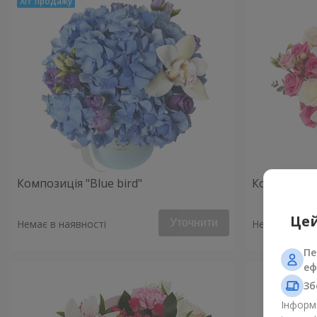
Композиція "Blue bird"
Композиція 
Цей
Уточнити
Немає в наявності
Немає в наяв
Пе
еф
Зб
Інформа