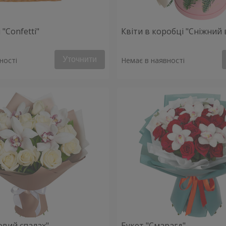
"Confetti"
Квіти в коробці "Сніжний 
Уточнити
ності
Немає в наявності
овий спалах"
Букет "Смарагд"