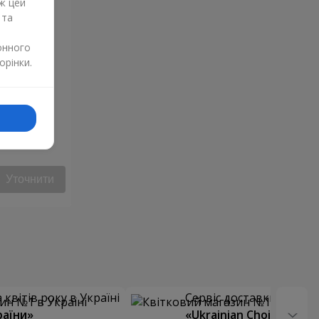
ж цей
 та
онного
орінки.
Уточнити
квітів року в Україні
Сервіс доставки квітів
раїни»
«Ukrainian Choice»