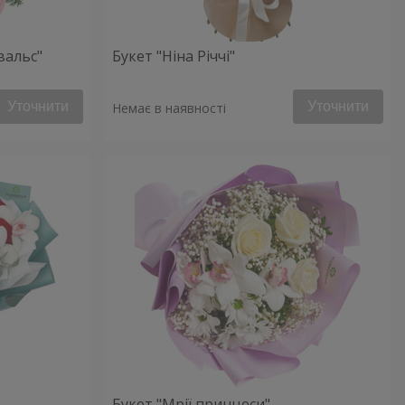
вальс"
Букет "Ніна Річчі"
Уточнити
Уточнити
Немає в наявності
Букет "Мрії принцеси"