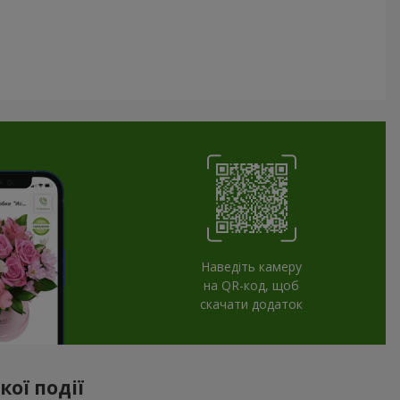
Наведіть камеру
на QR-код, щоб
скачати додаток
ої події