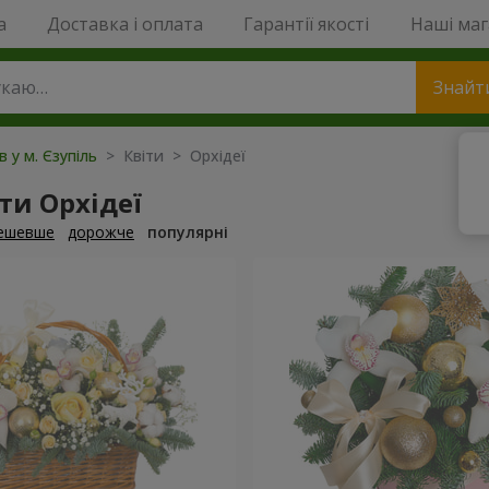
a
Доставка і оплата
Гарантії якості
Наші ма
Знайт
в у м. Єзупіль
> Квіти > Орхідеї
ти Орхідеї
ешевше
дорожче
популярні