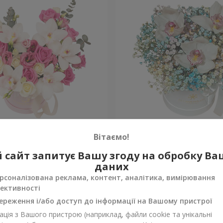
"Квітка Цісик"
Квіти в коробці "Райдужн
Вітаємо!
 сайт запитує Вашу згоду на обробку В
Уточнити
ності
Немає в наявності
даних
рсоналізована реклама, контент, аналітика, вимірювання
ективності
ереження і/або доступ до інформації на Вашому пристрої
ція з Вашого пристрою (наприклад, файли cookie та унікальні