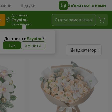
газини
Відгуки
Зв’яжіться з нами
Доставка в
и
Єзупіль
Статус замовлення
безкоштовно
Доставка в
Єзупіль
?
Так
Змінити
Підкатегорії