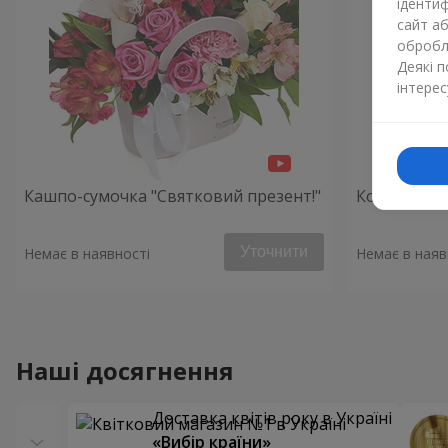
ідентиф
сайт а
обробля
Деякі 
інтерес
Кашпо-сумочка "Святковий презент!"
Композиція
Уточнити
Немає в наявності
Немає в наяв
Наші досягнення
Доставка квітів року в Україні
«Вибір країни»