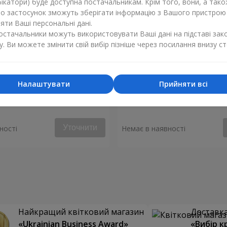
ікатори) буде доступна постачальникам. Крім того, вони, а тако
бо застосунок зможуть зберігати інформацію з Вашого пристрою
ти Ваші персональні дані.
постачальники можуть використовувати Ваші дані на підставі зак
у. Ви можете змінити свій вибір пізніше через посилання внизу ст
Налаштувати
Прийняти всі
 "Монако"
Композиція "Стукіт серця"
Уточнити
ності
Немає в наявності
Найкращий квітковий магазин
Доставка 
«Ukrainian Business Award»
«Вибір к