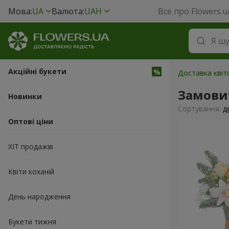
Мова:
UA
Валюта:
UAH
Все про Flowers.u
Акційні букети
Доставка квіті
Замови
Новинки
Сортування:
д
Оптові ціни
ХІТ продажів
Квіти коханій
День народження
Букети тижня