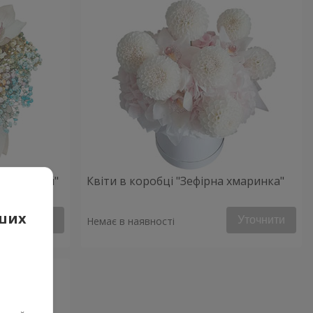
ий настрій"
Квіти в коробці "Зефірна хмаринка"
аших
Уточнити
Уточнити
Немає в наявності