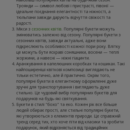
Троянди — символ любові і пристрасті, півонії —
ідеальне поєднання елегантності та ніжності, а
тюльпани завжди дарують відчуття свіжості та
радості.
Мікси з
сезонних квітів
. Популярні букети можуть
змінюватись залежно від сезону. Популярні букети з
сезонних квітів, завжди актуальні, адже вони
підкреслюють особливості кожної пори року. Влітку
це можуть бути яскраві соняшники, восени — теплі
жоржини, а навесні — ніжні гіацинти.
Аранжування в капелюшних коробках та кошиках. Такі
найпоширеніші квіткові композиції виглядають не
тільки естетично, але й практично. Окрім того,
популярні букети в елегантному оформленні дуже
зручні для транспортування і виглядають дуже
стильно. Це чудовий вибір популярних букетів для
подарунків на будь-які святкування.
Букети в стилі "бохо" та еко. Кожен рік все більше
людей обирає прості, але стильні популярні букети,
які утворюються з елементів природи. Це справжній
тренд серед тих, хто хоче піти від класики та зробити
подарунок, який відрізняється від традиційних