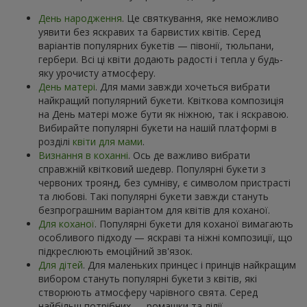
День народження
. Це святкування, яке неможливо
уявити без яскравих та барвистих квітів. Серед
варіантів популярних букетів — півонії, тюльпани,
гербери. Всі ці квіти додають радості і тепла у будь-
яку урочисту атмосферу.
День матері
. Для мами завжди хочеться вибрати
найкращий популярний букети. Квіткова композиція
на День матері може бути як ніжною, так і яскравою.
Вибирайте популярні букети на нашій платформі в
розділі
квіти для мами
.
Визнання в коханні
. Ось де важливо вибрати
справжній квітковий шедевр. Популярні букети з
червоних троянд, без сумніву, є символом пристрасті
та любові. Такі популярні букети завжди стануть
безпрограшним варіантом для квітів для коханої.
Для коханої
. Популярні букети для коханої вимагають
особливого підходу — яскраві та ніжні композиції, що
підкреслюють емоційний зв'язок.
Для дітей
. Для маленьких принцес і принців найкращим
вибором стануть популярні букети з квітів, які
створюють атмосферу чарівного свята. Серед
найбільш потрібних — ромашки та лілії.