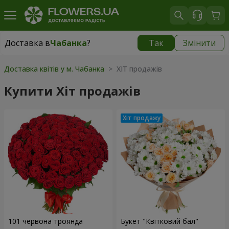
Доставка в
Чабанка
?
Так
Змінити
Доставка в
Чабанка
|
безкоштовно
Доставка квітів у м. Чабанка
> ХІТ продажів
Купити Хіт продажів
101 червона троянда
Букет "Квітковий бал"