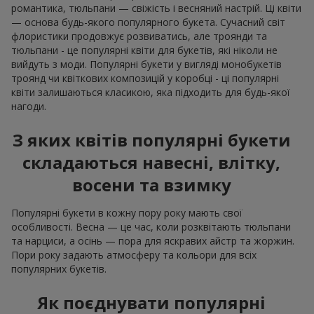
романтика, тюльпани — свіжість і весняний настрій. Ці квіти
— основа будь-якого популярного букета. Сучасний світ
флористики продовжує розвиватись, але троянди та
тюльпани - це популярні квіти для букетів, які ніколи не
вийдуть з моди. Популярні букети у вигляді монобукетів
троянд чи квіткових композицій у коробці - ці популярні
квіти залишаються класикою, яка підходить для будь-якої
нагоди.
З яких квітів популярні букети
складаються навесні, влітку,
восени та взимку
Популярні букети в кожну пору року мають свої
особливості. Весна — це час, коли розквітають тюльпани
та нарциси, а осінь — пора для яскравих айстр та жоржин.
Пори року задають атмосферу та кольори для всіх
популярних букетів.
Як поєднувати популярні