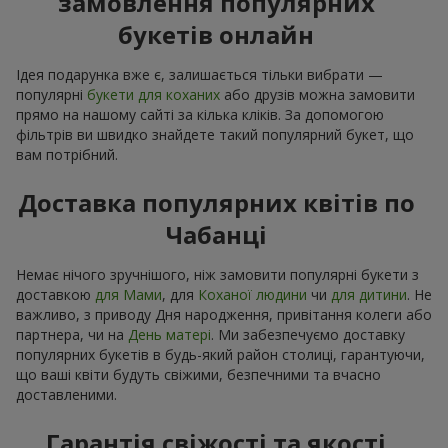
замовлення популярних
букетів онлайн
Ідея подарунка вже є, залишається тільки вибрати —
популярні
букети для коханих
або друзів можна замовити
прямо на нашому сайті за кілька кліків. За допомогою
фільтрів ви швидко знайдете такий популярний букет, що
вам потрібний.
Доставка популярних квітів по
Чабанці
Немає нічого зручнішого, ніж замовити популярні букети з
доставкою
для Мами
, для
Коханої людини
чи
для дитини
. Не
важливо, з приводу Дня народження, привітання колеги або
партнера, чи на
День матері
. Ми забезпечуємо доставку
популярних букетів в будь-який район столиці, гарантуючи,
що ваші квіти будуть свіжими, безпечними та вчасно
доставленими.
Гарантія свіжості та якості