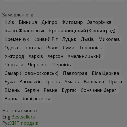
Замовлення в:
Київ
Вінниця
Дніпро
Житомир
Запоріжжя
Івано-Франківськ
Кропивницький (Кіровоград)
Кременчук
Кривий Ріг
Луцьк
Львів
Миколаїв
Одеса
Полтава
Рівне
Суми
Тернопіль
Ужгород
Харків
Херсон
Хмельницький
Черкаси
Чернівці
Чернігів
Самар (Новомосковськ)
Павлоград
Біла Церква
Буча
Васильків
Ірпінь
Умань
Варшава
Прага
Відень
Берлін
Ревне
Бургас
Сонячний берег
Варна
інші регіони
На інших мовах:
Eng:
Bestsellers
Рус:
ХИТ продаж