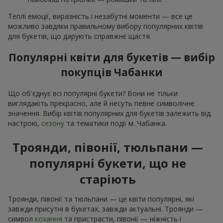
Теплі емоції, виразність і незабутні моменти — все це
можливо завдяки правильному вибору популярних квітів
для букетів, що дарують справжнє щастя.
Популярні квіти для букетів — вибір
покупців Чабанки
Що об'єднує всі популярні букети? Вони не тільки
виглядають прекрасно, але й несуть певне символічне
значення. Вибір квітів популярних для букетів залежить від
настрою,
сезону
та тематики події м. Чабанка.
Троянди, півонії, тюльпани —
популярні букети, що не
старіють
Троянди, півонії та тюльпани — це квіти популярні, які
завжди присутні в букетах, завжди актуальні. Троянди —
символ
кохання
та пристрасти, півонії — ніжність і