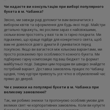
Чи надаєте ви консультацію при виборі популярного
букета в м. Чабанка?
Звісно, ми завжди раді допомогти вам визначитися з
вибором квітів та оформлення для будь-якої події. Майстри
детально підкажуть, які рослини зараз є найсвіжішими,
скільки вони простоять у вазі та як їх гарно поєднати. Ми
підкажемо, що краще підійде для конкретного свята, щоб
вам не довелося довго думати й сумніватися перед
покупкою. Якщо ви вагаєтеся між кількома варіантами, ми
просто розкажемо про особливості кожного букета. Ми
підберемо гарну композицію під ваш бюджет та формат
майбутньої події. Завдяки цим порадам ви швидко знайдете
потрібний варіант. Доставка замовлень працює по Чабанці
щодня, тому кур'єри привезуть усе чітко в обумовлений час
прямо до дверей.
Чи є знижки на популярні букети в м. Чабанка при
великому замовленні?
Так, ми робимо знижки та пропонуємо особливі умови для
великих свят чи корпоративних замовлень. Коли ви купуєте