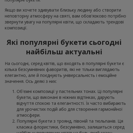
Якщо ви хочете здивувати близьку людину або створити
неповторну атмосферу на святі, вам обов'язково потрібно
звернути увагу на популярні квіти, що складають трендові
композиції.
Які популярні букети сьогодні
найбільш актуальні
На сьогодні, серед квітів, що входять в популярні букети є
кілька безсумнівних фаворитів, які не тільки виглядають
елегантно, але й поєднують універсальність і емоційне
значення. Ось деякі з них:
Об'ємні композиції у пастельних тонах. Ці популярні
букети, що виконані в ніжних відтінках, дарують
відчуття спокою та елегантності. Їх часто вибирають
для урочистих подій або для створення гармонійної
атмосфери.
Популярні букети з троянд, півоній та тюльпанів. Ця
класика флористики, безсумнівно, залишиться серед
найбільш популярних квітів на будь-який сезон.