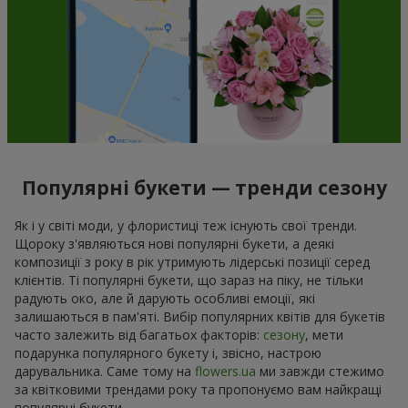
Популярні букети — тренди сезону
Як і у світі моди, у флористиці теж існують свої тренди.
Щороку з'являються нові популярні букети, а деякі
композиції з року в рік утримують лідерські позиції серед
клієнтів. Ті популярні букети, що зараз на піку, не тільки
радують око, але й дарують особливі емоції, які
залишаються в пам'яті. Вибір популярних квітів для букетів
часто залежить від багатьох факторів:
сезону
, мети
подарунка популярного букету і, звісно, настрою
дарувальника. Саме тому на
flowers.ua
ми завжди стежимо
за квітковими трендами року та пропонуємо вам найкращі
популярні букети.