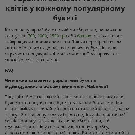
квітів у кожному популярному
букеті
Кожен популярний букет, який ми збираємо, не важливо
коштує він
700
,
1000
,
1500 грн
або
більше
, складається з
найкращих квіткових елементів. Тільки перевірені часом
квіти потрапляють до наших популярних букетів, а ви
отримуєте популярні квіткові композиції, які вражають
своєю красою та свіжістю.
FAQ
Чи можна замовити popularний букет з
індивідуальним оформленням в м. Чабанка?
Так, звісно! Наш квітковий сервіс може змінити пакування
будь-якого популярного букета за вашим бажанням. Ми
легко замінимо звичайний папір на стильний крафт, сучасну
плівку або тканинну стрічку іншого відтінку. Флористичний
сервіс пропонує не лише класичне обгортання, а й
оформлення квітів у спеціальну картонну коробку,
дерев'яне кашпо чи плетений кошик. Ви можете самостійно