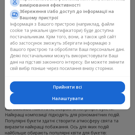
для будь-якого віку і статі, а їх склад можна
вимірювання ефективності
адаптувати під будь-який захід.
Збереження і/або доступ до інформації на
Масові квіткові уподобання. Півонії, тюльпани,
Вашому пристрої
ромашки — популярні букети, що залишаються
Інформація з Вашого пристрою (наприклад, файли
привабливими для покупців. Вони не тільки мають
cookie та унікальні ідентифікатори) буде доступна
чудовий вигляд. Такі популярні букети відображають
постачальникам. Крім того, вони, а також цей сайт
атмосферу свіжості та природної краси.
або застосунок зможуть зберігати інформацію з
Популярні квіти для букетів часто змінюються залежно від
Вашого пристрою та обробляти Ваші персональні дані.
пори року, але ці класичні популярні букети завжди
Деякі постачальники можуть використовувати Ваші
залишаються в списку тих що мають найбільший попит.
дані на підставі законного інтересу. Ви можете змінити
Якщо ви хочете бути впевненими у своєму виборі,
свій вибір пізніше через посилання внизу сторінки.
звертайтесь до цих перевірених часом популярних квітів.
Для яких подій в м. Чабанка
Прийняти всі
обирають популярні букети
Налаштувати
Що важливо пам’ятати, обираючи популярні букети?
Найкращі композиції підходять для різноманітних подій.
Популярні букети здатні створити атмосферу свята та
виразити найкращі побажання. Ось для яких подій
найбільше обирають популярні квіти для букетів: