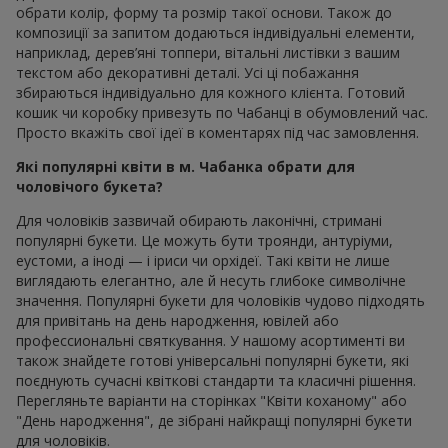
обрати колір, форму та розмір такої основи. Також до
композиції за запитом додаються індивідуальні елементи,
наприклад, дерев’яні топпери, вітальні листівки з вашим
текстом або декоративні деталі. Усі ці побажання
збираються індивідуально для кожного клієнта. Готовий
кошик чи коробку привезуть по Чабанці в обумовлений час.
Просто вкажіть свої ідеї в коментарях під час замовлення.
Які популярні квіти в м. Чабанка обрати для
чоловічого букета?
Для чоловіків зазвичай обирають лаконічні, стримані
популярні букети. Це можуть бути троянди, антуріуми,
еустоми, а іноді — і іриси чи орхідеї. Такі квіти не лише
виглядають елегантно, але й несуть глибоке символічне
значення. Популярні букети для чоловіків чудово підходять
для привітань на день народження, ювілей або
профессиональні святкування. У нашому асортименті ви
також знайдете готові універсальні популярні букети, які
поєднують сучасні квіткові стандарти та класичні рішення.
Перегляньте варіанти на сторінках "Квіти коханому" або
"День народження", де зібрані найкращі популярні букети
для чоловіків.