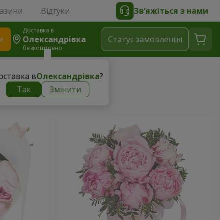
газини
Відгуки
Зв’яжіться з нами
Доставка в
и
Олександрівка
Статус замовлення
безкоштовно
оставка в
Олександрівка
?
Так
Змінити