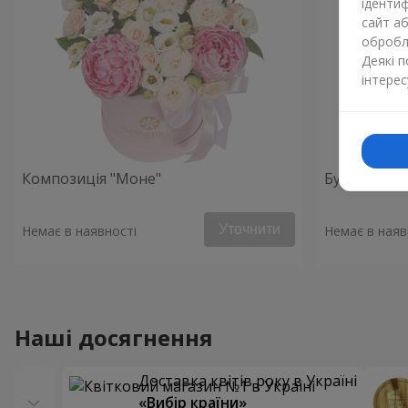
ідентиф
сайт а
обробля
Деякі 
інтерес
Композиція "Моне"
Букет "Поч
Уточнити
Немає в наявності
Немає в наяв
Наші досягнення
Доставка квітів року в Україні
«Вибір країни»