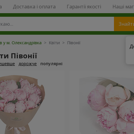
a
Доставка і оплата
Гарантії якості
Наші ма
Знайт
ів у м. Олександрівка
> Квіти > Півонії
Д
и Півонії
ешевше
дорожче
популярні