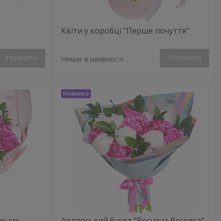
Квіти у коробці "Перше почуття"
Уточнити
Уточнити
Немає в наявності
іжних
Авторський букет "Весняна Веселка"