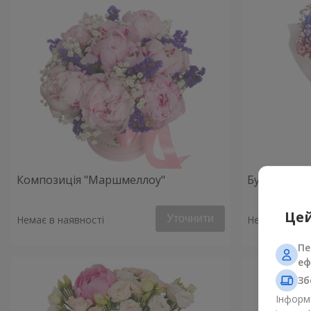
Композиція "Маршмеллоу"
Букет «Рано
Цей
Уточнити
Немає в наявності
Немає в наяв
Пе
еф
Зб
Інформа