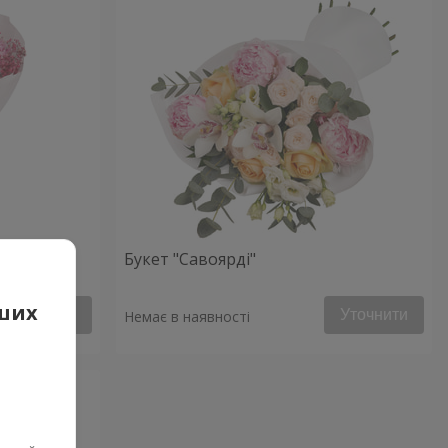
Букет "Савоярді"
аших
Уточнити
Уточнити
Немає в наявності