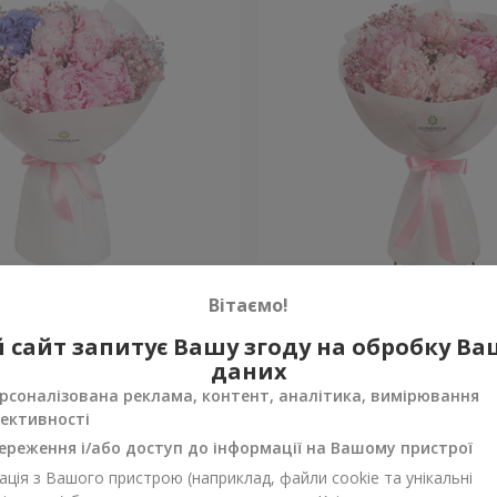
к у Спечлі»
Букет "Весна в Лояні"
Вітаємо!
 сайт запитує Вашу згоду на обробку В
Уточнити
ності
Немає в наявності
даних
рсоналізована реклама, контент, аналітика, вимірювання
ективності
ереження і/або доступ до інформації на Вашому пристрої
ція з Вашого пристрою (наприклад, файли cookie та унікальні