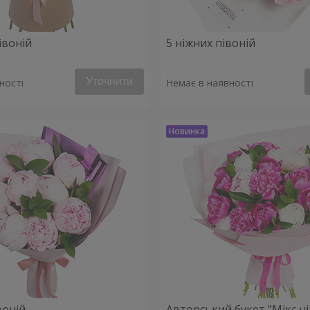
івоній
5 ніжних півоній
Уточнити
ності
Немає в наявності
воній
Авторський букет "Мікс н