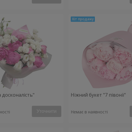
 досконалість"
Ніжний букет "7 півонії"
Уточнити
ності
Немає в наявності