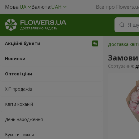
Мова:
UA
Валюта:
UAH
Все про Flowers.u
Акційні букети
Доставка квіт
Замовит
Новинки
Сортування:
д
Оптові ціни
ХІТ продажів
Квіти коханій
День народження
Букети тижня