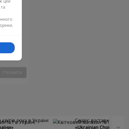
ж цей
 та
онного
орінки.
Уточнити
квітів року в Україні
Сервіс доставки квітів
раїни»
«Ukrainian Choice»