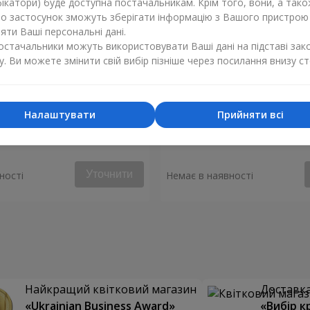
ікатори) буде доступна постачальникам. Крім того, вони, а тако
бо застосунок зможуть зберігати інформацію з Вашого пристрою
ти Ваші персональні дані.
постачальники можуть використовувати Ваші дані на підставі зак
у. Ви можете змінити свій вибір пізніше через посилання внизу ст
Налаштувати
Прийняти всі
уй моє серце"
Букет "Аделія"
Уточнити
ності
Немає в наявності
Найкращий квітковий магазин
Доставка 
«Ukrainian Business Award»
«Вибір к