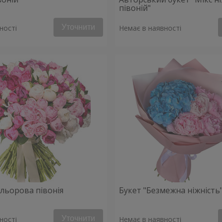
півоній"
Уточнити
ності
Немає в наявності
ольорова півонія
Букет "Безмежна ніжність
Уточнити
ності
Немає в наявності