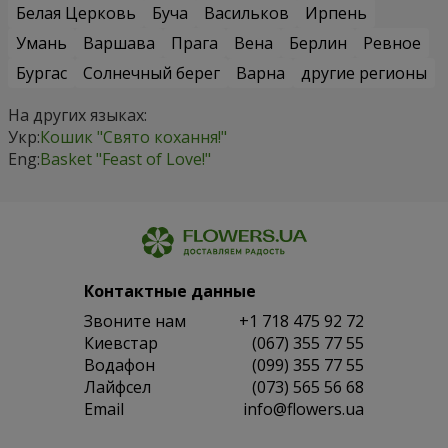
Белая Церковь
Буча
Васильков
Ирпень
Умань
Варшава
Прага
Вена
Берлин
Ревное
Бургас
Солнечный берег
Варна
другие регионы
На других языках:
Укр:
Кошик "Свято кохання!"
Eng:
Basket "Feast of Love!"
Контактные данные
Звоните нам
+1 718 475 92 72
Киевстар
(067) 355 77 55
Водафон
(099) 355 77 55
Лайфсел
(073) 565 56 68
Email
info@flowers.ua