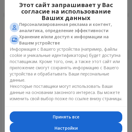
Этот сайт запрашивает у Вас
מהיר, מדויק, איכותי. מומלץ.
согласие на использование
Ваших данных
Елена
05.03.2021
Персонализированная реклама и контент,
5
аналитика, определение эффективности
Спасибо большое за отлично выполненный заказ! Вы -
Хранение и/или доступ к информации на
лучшие! С праздником Весны всех прекрасных сотрудниц!
Вашем устройстве
Информация с Вашего устройства (например, файлы
cookie и уникальные идентификаторы) будет доступна
поставщикам. Кроме того, они, а также этот сайт или
приложение смогут сохранять информацию с Вашего
Только что доставили
устройства и обрабатывать Ваши персональные
данные.
Некоторые поставщики могут использовать Ваши
данные на основании законного интереса. Вы можете
изменить свой выбор позже по ссылке внизу страницы.
Принять все
Настройки