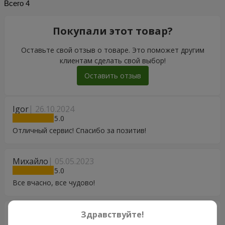
Всего
4
Покупали этот товар?
Оставьте свой отзыв о товаре. Это поможет другим
клиентам сделать свой выбор!
Оставить отзыв
Igor
26.10.2024
5
Отличный сервис! Спасибо за позитив!
Михайло
05.05.2023
5
Все вчасно, все чудово!
Дмитро
16.05.2022
Здравствуйте!
5