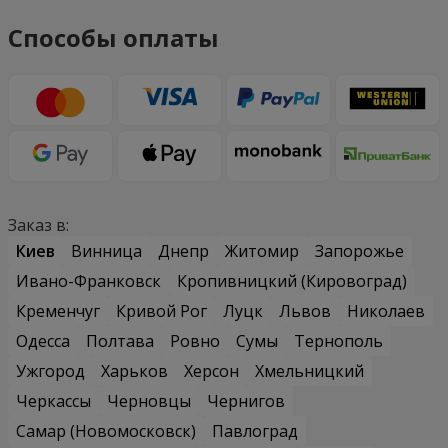
Способы оплаты
Заказ в:
Киев
Винница
Днепр
Житомир
Запорожье
Ивано-Франковск
Кропивницкий (Кировоград)
Кременчуг
Кривой Рог
Луцк
Львов
Николаев
Одесса
Полтава
Ровно
Сумы
Тернополь
Ужгород
Харьков
Херсон
Хмельницкий
Черкассы
Черновцы
Чернигов
Самар (Новомосковск)
Павлоград