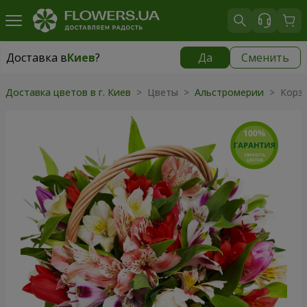
Доставка в
Киев
?
Да
Сменить
Доставка в
Киев
|
бесплатно
Доставка цветов в г. Киев
> Цветы >
Альстромерии
> Корзи