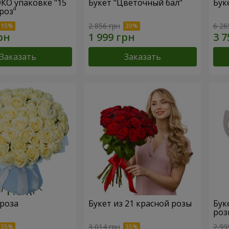
ЭКО упаковке "15
Букет "Цветочный бал"
Бук
роз"
2 856 грн
6 26
Заказать
Заказать
 роза
Букет из 21 красной розы
Бук
роз
3 014 грн
2 99