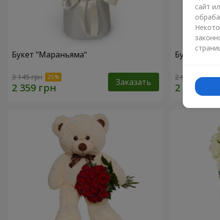
сайт и
обраба
Некото
законн
страни
Букет "Мараньяма"
Букет "Ска
3 145 грн
2 666 грн
Заказать