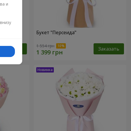
ва и
и
 внизу
Букет "Персеида"
1 554 грн
Заказать
Заказать