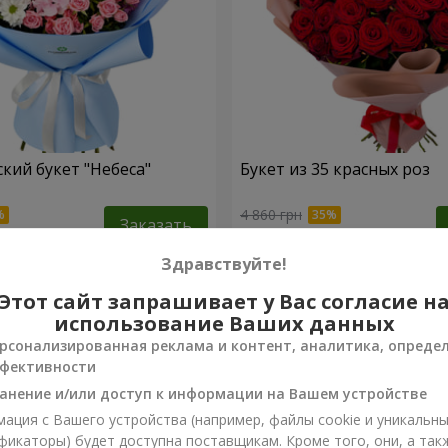
кий букет "Небеса"
Букет из 35 красных роз
4 860 грн
Заказать
Здравствуйте!
Этот сайт запрашивает у Вас согласие н
использование Ваших данных
рсонализированная реклама и контент, аналитика, опреде
фективности
анение и/или доступ к информации на Вашем устройстве
ация с Вашего устройства (например, файлы cookie и уникальн
фикаторы) будет доступна поставщикам. Кроме того, они, а так