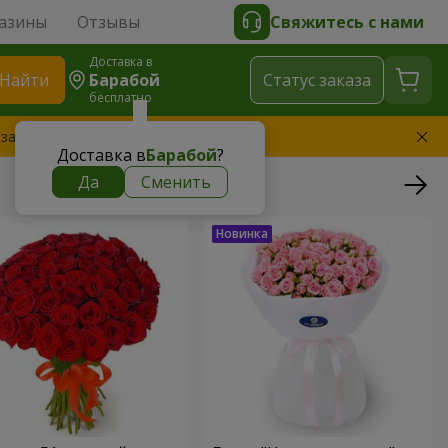
азины
Отзывы
Свяжитесь с нами
Доставка в
Найти
Барабой
Cтатус заказа
бесплатно
 заменим букет
Доставка в
Барабой
?
Да
Сменить