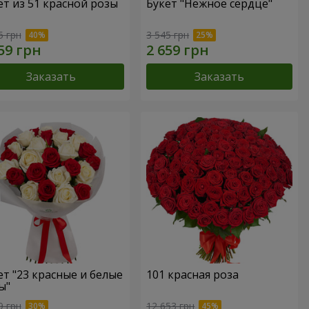
ет из 51 красной розы
Букет "Нежное сердце"
5 грн
3 545 грн
Заказать
Заказать
ет "23 красные и белые
101 красная роза
ы"
9 грн
12 653 грн