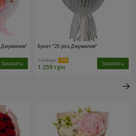
а Джумилия"
Букет "25 роз Джумилия"
1 574 грн
Заказать
Заказать