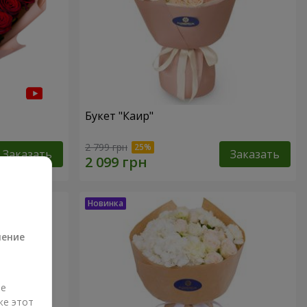
Букет "Каир"
2 799 грн
Заказать
Заказать
а
ление
ые
же этот