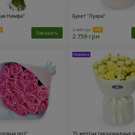
ная Нимфа"
Букет "Луара"
3 449 грн
Заказать
озовых роз"
15 желтых пионовидных 