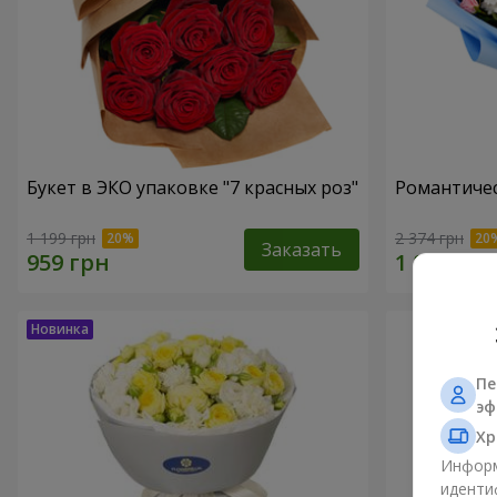
Букет в ЭКО упаковке "7 красных роз"
Романтичес
1 199 грн
2 374 грн
Заказать
Пе
эф
Хр
Информ
иденти