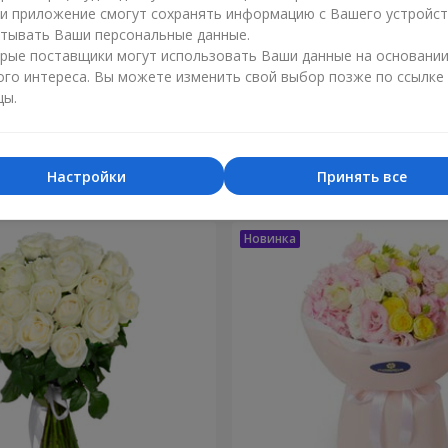
ли приложение смогут сохранять информацию с Вашего устройст
тывать Ваши персональные данные.
рые поставщики могут использовать Ваши данные на основани
ого интереса. Вы можете изменить свой выбор позже по ссылке
цы.
зка моей жизни"
9 кустовых кремовых
2 212 грн
Заказать
Настройки
Принять все