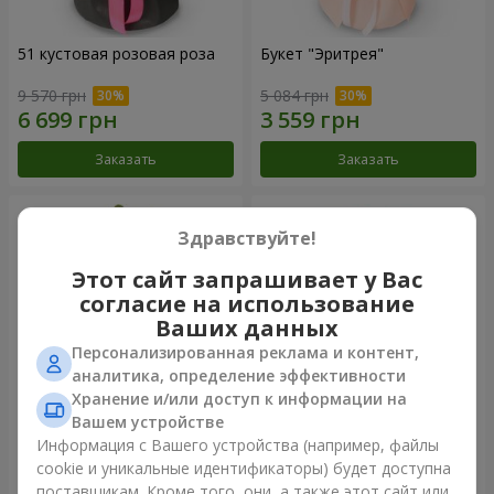
51 кустовая розовая роза
Букет "Эритрея"
9 570 грн
5 084 грн
Заказать
Заказать
Здравствуйте!
Этот сайт запрашивает у Вас
согласие на использование
Ваших данных
Персонализированная реклама и контент,
аналитика, определение эффективности
Хранение и/или доступ к информации на
Вашем устройстве
Букет "Nude Perfume"
Букет "Розовая нежность"
Информация с Вашего устройства (например, файлы
cookie и уникальные идентификаторы) будет доступна
3 128 грн
4 856 грн
поставщикам. Кроме того, они, а также этот сайт или