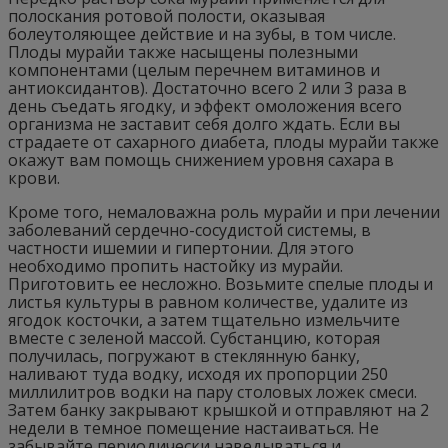
полоскания ротовой полости, оказывая
болеутоляющее действие и на зубы, в том числе.
Плоды мурайи также насыщены полезными
компонентами (целым перечнем витаминов и
антиоксидантов). Достаточно всего 2 или 3 раза в
день съедать ягодку, и эффект омоложения всего
организма не заставит себя долго ждать. Если вы
страдаете от сахарного диабета, плоды мурайи также
окажут вам помощь снижением уровня сахара в
крови.
Кроме того, немаловажна роль мурайи и при лечении
заболеваний сердечно-сосудистой системы, в
частности ишемии и гипертонии. Для этого
необходимо пропить настойку из мурайи.
Приготовить ее несложно. Возьмите спелые плоды и
листья культуры в равном количестве, удалите из
ягодок косточки, а затем тщательно измельчите
вместе с зеленой массой. Субстанцию, которая
получилась, погружают в стеклянную банку,
наливают туда водку, исходя их пропорции 250
миллилитров водки на пару столовых ложек смеси.
Затем банку закрывают крышкой и отправляют на 2
недели в темное помещение настаиваться. Не
забывайте периодически наведываться и