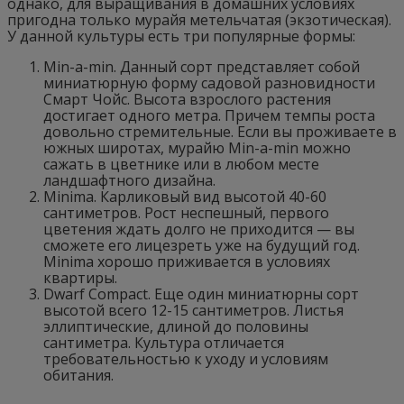
однако, для выращивания в домашних условиях
пригодна только мурайя метельчатая (экзотическая).
У данной культуры есть три популярные формы:
Min-a-min. Данный сорт представляет собой
миниатюрную форму садовой разновидности
Смарт Чойс. Высота взрослого растения
достигает одного метра. Причем темпы роста
довольно стремительные. Если вы проживаете в
южных широтах, мурайю Min-a-min можно
сажать в цветнике или в любом месте
ландшафтного дизайна.
Minima. Карликовый вид высотой 40-60
сантиметров. Рост неспешный, первого
цветения ждать долго не приходится — вы
сможете его лицезреть уже на будущий год.
Minima хорошо приживается в условиях
квартиры.
Dwarf Compact. Еще один миниатюрны сорт
высотой всего 12-15 сантиметров. Листья
эллиптические, длиной до половины
сантиметра. Культура отличается
требовательностью к уходу и условиям
обитания.