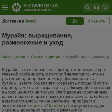
Доставка в
Киев
?
Да
Сменить
Доставка в
Киев
|
бесплатно
Мурайя: выращивание,
размножение и уход
Заказ цветов
>
Статьи о цветах
>
Мурайя: выращивание, ра
Мурайя – это вечнозеленая декоративная культура,
главной особенностью которой является то, что на
растении одновременно могут формироваться
бутоны, цвести соцветия и созревать плоды. Многие
садоводы мечтают вырастить у себя мурайю, которая
высоко ценится не только благодаря декоративным
качествам, но и приятному цитрусовому запаху. Если
вам приглянулось такое растение, приобрести
экзотические
цветы в Черновцах
и других городах
Украины довольно просто. Связаться со