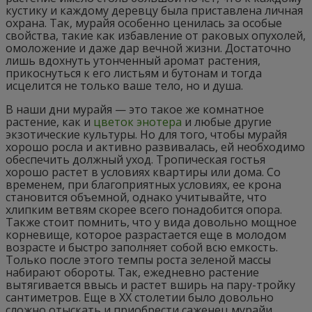
кустику и каждому деревцу была приставлена личная
охрана. Так, мурайя особенно ценилась за особые
свойства, такие как избавление от раковых опухолей,
омоложение и даже дар вечной жизни. Достаточно
лишь вдохнуть утонченный аромат растения,
прикоснуться к его листьям и бутонам и тогда
исцелится не только ваше тело, но и душа.
В наши дни мурайя — это такое же комнатное
растение, как и
цветок энотера
и любые другие
экзотические культуры. Но для того, чтобы мурайя
хорошо росла и активно развивалась, ей необходимо
обеспечить должный уход. Тропическая гостья
хорошо растет в условиях квартиры или дома. Со
временем, при благоприятных условиях, ее крона
становится объемной, однако учитывайте, что
хлипким ветвям скорее всего понадобится опора.
Также стоит помнить, что у вида довольно мощное
корневище, которое разрастается еще в молодом
возрасте и быстро заполняет собой всю емкость.
Только после этого темпы роста зеленой массы
набирают обороты. Так, ежедневно растение
вытягивается ввысь и растет вширь на пару-тройку
сантиметров. Еще в XX столетии было довольно
сложно отыскать и приобрести саженец мурайи,