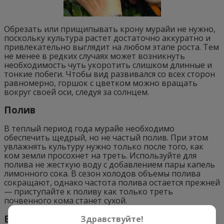
Обрезать или прищипывать крону мурайи не нужно,
поскольку культура растет достаточно аккуратно и
привлекательно выглядит на любом этапе роста. Тем
не менее в редких случаях может возникнуть
необходимость чуть укоротить слишком длинные и
тонкие побеги. Чтобы вид развивался со всех сторон
равномерно, горшок с цветком можно вращать
вокруг своей оси, следуя за солнцем.
Полив
В теплый период года мурайе необходимо
обеспечить щедрый, но не частый полив. При этом
увлажнять культуру нужно только после того, как
ком земли просохнет на треть. Используйте для
полива не жесткую воду с добавлением пары капель
лимонного сока. В сезон холодов объемы полива
сокращают, однако частота полива остается прежней
— приступайте к поливу как только треть
почвенного кома станет сухой.
Влажность воздуха
Здравствуйте!