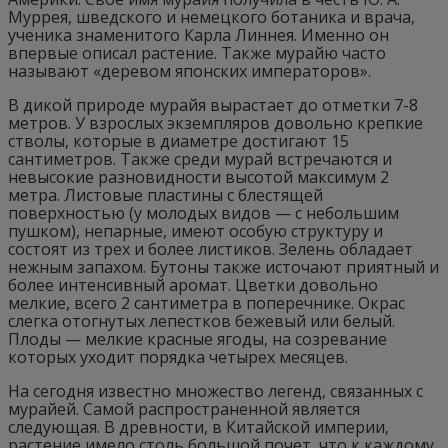
Муррея, шведского и немецкого ботаника и врача,
ученика знаменитого Карла Линнея. Именно он
впервые описал растение. Также мурайю часто
называют «деревом японских императоров».
В дикой природе мурайя вырастает до отметки 7-8
метров. У взрослых экземпляров довольно крепкие
стволы, которые в диаметре достигают 15
сантиметров. Также среди мурай встречаются и
невысокие разновидности высотой максимум 2
метра. Листовые пластины с блестящей
поверхностью (у молодых видов — с небольшим
пушком), непарные, имеют особую структуру и
состоят из трех и более листиков. Зелень обладает
нежным запахом. Бутоны также источают приятный и
более интенсивный аромат. Цветки довольно
мелкие, всего 2 сантиметра в поперечнике. Окрас
слегка отогнутых лепестков бежевый или белый.
Плоды — мелкие красные ягоды, на созревание
которых уходит порядка четырех месяцев.
На сегодня известно множество легенд, связанных с
мурайей. Самой распространенной является
следующая. В древности, в Китайской империи,
растение имело столь большой почет, что к каждому