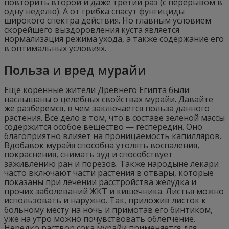
повторить второй и даже третий раз (с перерывом в
одну неделю). А от грибка спасут фунгициды
широкого спектра действия. Но главным условием
скорейшего выздоровления куста является
нормализация режима ухода, а также содержание его
в оптимальных условиях.
Польза и вред мурайи
Еще коренные жители Древнего Египта были
наслышаны о целебных свойствах мурайи. Давайте
же разберемся, в чем заключается польза данного
растения. Все дело в том, что в составе зеленой массы
содержится особое вещество — геспередин. Оно
благоприятно влияет на проницаемость капилляров.
Вдобавок мурайя способна утолять воспаления,
покраснения, снимать зуд и способствует
заживлению ран и порезов. Также народыне лекари
часто включают части растения в отвары, которые
показаны при лечении расстройства желудка и
прочих заболеваний ЖКТ и кишечника. Листья можно
использовать и наружно. Так, приложив листок к
больному месту на ночь и примотав его бинтиком,
уже на утро можно почувствовать облегчение.
Нередко раствор сока мурайи применяется для