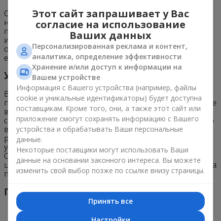
Этот сайт запрашивает у Вас
Стандартная влажность воздуха, которая присуща
нашим жилищам, вполне подходит для мурайи,
согласие на использование
поэтому цветок не придется ежедневно увлажнять
Ваших данных
из распылителя. Однако время от времени
Персонализированная реклама и контент,
опрыскивать кустик все же придется, в особенности
аналитика, определение эффективности
если наблюдается период зноя и засухи.
Хранение и/или доступ к информации на
Удобрение
Вашем устройстве
Информация с Вашего устройства (например, файлы
Весной и летом мурайя нуждается в регулярных
cookie и уникальные идентификаторы) будет доступна
подкормках (один раз каждые 2-3 недели). В весеннее
поставщикам. Кроме того, они, а также этот сайт или
время кустик необходима калийно-азотистая
приложение смогут сохранять информацию с Вашего
составляющая, так как данная добавка благоприятно
влияет на рост кроны. Также мурайя хорошо
устройства и обрабатывать Ваши персональные
реагирует на универсальные минеральные
данные.
удобрения и на органику (их можно чередовать).
Некоторые поставщики могут использовать Ваши
Однако не перебарщивайте с подкормками, иначе
данные на основании законного интереса. Вы можете
цветку от этого будет только хуже. На время периода
изменить свой выбор позже по ссылке внизу страницы.
покоя внесение удобрений приостанавливается.
Пересадка
Принять все
Настройки