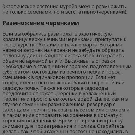
Экзотическое растение мурайа можно размножить
не только семенами, но и вегетативно (черенками).
Размножение черенками
Если вы собрались размножать экзотическую
красавицу верхушечными черенками, приступать к
процедуре необходимо в начале марта. Во время
нарезки веточек на черенки не забудьте обрезать
половину длины каждого листка, чтобы сократить
объем испаряемой влаги. Высаживать отрезки
необходимо в стаканчики с заранее подготовленным
субстратом, состоящим из речного песка и торфа,
смешанных в одинаковой пропорции. Если нет
торфа, вместо него можно добавить перегной или
садовую почву. Также некоторые садоводы
предпочитают сажать черенки в увлажненный
перлит или просто в емкость с водой. Далее, как и в
случае с семенным размножением, резервуар с
саженцами принято накрыть пакетом или стеклом и
в таком виде отправить на хранение в комнату с
хорошим освещением. Время от времени крышку
снимают для проветривания и полива. Старайтесь
делать так, чтобы саженцы постоянно находились в