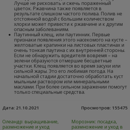
Лучше не рисковать и сжечь пораженный
цветок. Ржавчина также появляется в
результате слишком частого полива. Полив не
отстоянной водой с большим количеством
хлорки может привести к ржавчине и к другим
опасным заболеваниям.
Паутинный клещ, или паутинник. Первые
признаки появления этого насекомого на кусте –
желтоватые крапинки на листовых пластинах и
очень тонкая паутина с их внутренней стороны.
Если не обнаружить вредителя вовремя – на
зелени образуются отмершие бесцветные
участки. Клещ появляется во время засухи или
сильной жары. Это его любимая погода. На
начальной стадии достаточно обработать куст
мыльным раствором или минеральными
маслами. При более сильном заражении помогут
только специальные средства.
Дата:
21.10.2021
Просмотров:
155475
Олеандр: выращивание,
Морозник: посадка,
размножение и уход
размножение и уход в