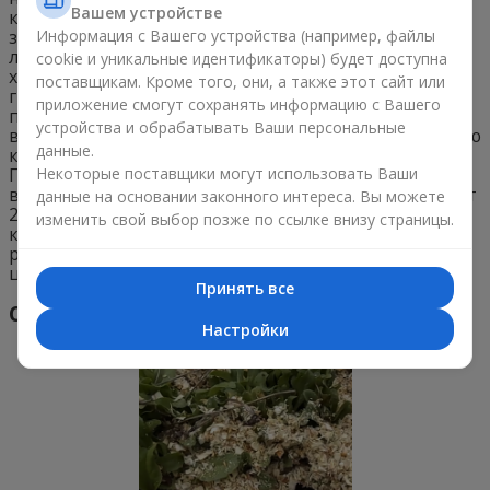
Вашем устройстве
корней и доступа к кислороду. Если хорошо
Информация с Вашего устройства (например, файлы
замульчируете почву вокруг, то вам не придется
лишний раз поливать растение. К тому же мульча
cookie и уникальные идентификаторы) будет доступна
хорошо защищает маргаритки от вредителей,
поставщикам. Кроме того, они, а также этот сайт или
грызунов и перепадов температуры. Сразу после
приложение смогут сохранять информацию с Вашего
полива желательно разрыхлять землю. Подсыхание
устройства и обрабатывать Ваши персональные
верхнего слоя грунта может привести к выпячиванию
данные.
корней, от чего тоже защитит слой опавшей листвы.
Некоторые поставщики могут использовать Ваши
Подкормки вносят по меньшей мере дважды за
время вегетации. На 1 квадратный метр почвы берут
данные на основании законного интереса. Вы можете
25-30 грамм комплексного удобрения для цветущих
изменить свой выбор позже по ссылке внизу страницы.
культур с полезными микроэлементами. Увядшие
растения обязательно удаляют, чтобы продлить
цветение и “омолодить” кустик.
Принять все
Сбор семян и зимовка
Настройки