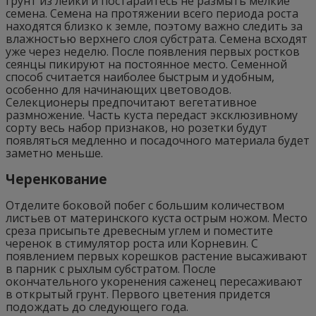
грунт из лейки и постарайтесь не размыть мелкие
семена. Семена на протяжении всего периода роста
находятся близко к земле, поэтому важно следить за
влажностью верхнего слоя субстрата. Семена всходят
уже через неделю. После появления первых ростков
сеянцы пикируют на постоянное место. Семенной
способ считается наиболее быстрым и удобным,
особенно для начинающих цветоводов.
Селекционеры предпочитают вегетативное
размножение. Часть куста передаст эксклюзивному
сорту весь набор признаков, но розетки будут
появляться медленно и посадочного материала будет
заметно меньше.
Черенкование
Отделите боковой побег с большим количеством
листьев от материнского куста острым ножом. Место
среза присыпьте древесным углем и поместите
черенок в стимулятор роста или Корневин. С
появлением первых корешков растение высаживают
в парник с рыхлым субстратом. После
окончательного укоренения саженец пересаживают
в открытый грунт. Первого цветения придется
подождать до следующего года.