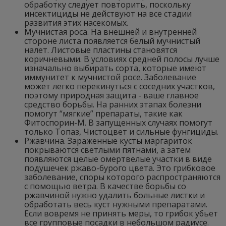
обработку следует повторить, поскольку
инсектициды не действуют на все стадии
развития этих насекомых.
Мучнистая роса. На внешней и внутренней
стороне листа появляется белый мучнистый
налет. Листовые пластины становятся
коричневыми. В условиях средней полосы лучше
изначально выбирать сорта, которые имеют
иммунитет к мучнистой росе. Заболевание
может легко перекинуться с соседних участков,
поэтому природная защита - ваше главное
средство борьбы. На ранних этапах болезни
помогут “мягкие” препараты, такие как
Фитоспорин-М. В запущенных случаях помогут
только Топаз, Чистоцвет и сильные фунгициды.
Ржавчина. Зараженные кусты маргариток
покрываются светлыми пятнами, а затем
появляются целые омертвелые участки в виде
подушечек ржаво-бурого цвета. Это грибковое
заболевание, споры которого распространяются
с помощью ветра. В качестве борьбы со
ржавчиной нужно удалить больные листки и
обработать весь куст нужными препаратами.
Если вовремя не принять меры, то грибок убьет
все групповые посадки в небольшом радиусе.