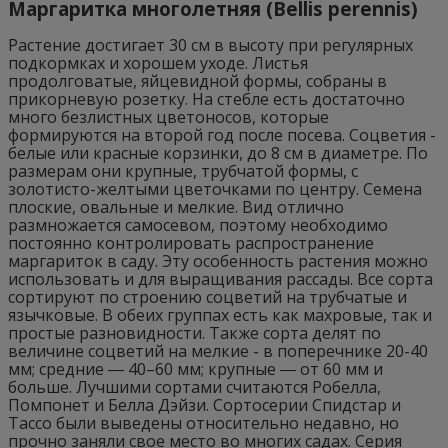
Маргаритка многолетняя (Bellis perennis)
Растение достигает 30 см в высоту при регулярных
подкормках и хорошем уходе. Листья
продолговатые, яйцевидной формы, собраны в
прикорневую розетку. На стебле есть достаточно
много безлистных цветоносов, которые
формируются на второй год после посева. Соцветия -
белые или красные корзинки, до 8 см в диаметре. По
размерам они крупные, трубчатой формы, с
золотисто-желтыми цветочками по центру. Семена
плоские, овальные и мелкие. Вид отлично
размножается самосевом, поэтому необходимо
постоянно контролировать распространение
маргариток в саду. Эту особенность растения можно
использовать и для выращивания рассады. Все сорта
сортируют по строению соцветий на трубчатые и
язычковые. В обеих группах есть как махровые, так и
простые разновидности. Также сорта делят по
величине соцветий на мелкие - в поперечнике 20-40
мм; средние ― 40–60 мм; крупные ― от 60 мм и
больше. Лучшими сортами считаются Робелла,
Помпонет и Белла Дэйзи. Сортосерии Спидстар и
Тассо были выведены относительно недавно, но
прочно заняли свое место во многих садах. Серия