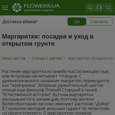
Доставка в
Киев
?
Да
Сменить
Доставка в
Киев
|
бесплатно
Маргаритки: посадка и уход в
открытом грунте
Заказ цветов
>
Статьи о цветах
>
Маргаритки: посадка и ух
Растение маргаритка из семейства Сложноцветные,
или Астровые насчитывает 14 видов. С
древнегреческого название margarites переводится
как “жемчужина”. Впервые удивительный цветок
описал еще философ Плиний Старший в своей
“Естественной истории”. Бутоны маргаритки
раскрываются в начале дня, поэтому жители
Великобритании ласково именуют растение “Дэйзи”.
В Германии молодые девушки гадают по лепесткам
на своего суженого. О маргаритках сложено