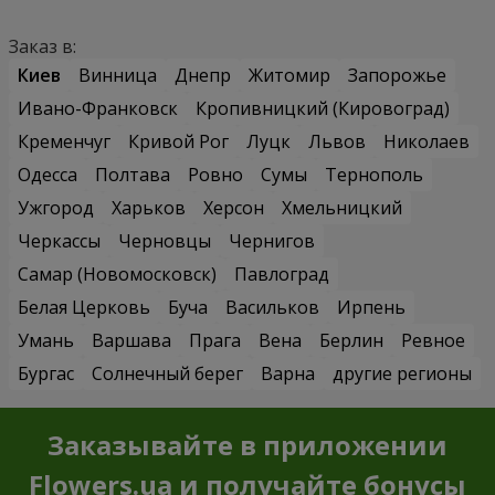
Заказ в:
Киев
Винница
Днепр
Житомир
Запорожье
Ивано-Франковск
Кропивницкий (Кировоград)
Кременчуг
Кривой Рог
Луцк
Львов
Николаев
Одесса
Полтава
Ровно
Сумы
Тернополь
Ужгород
Харьков
Херсон
Хмельницкий
Черкассы
Черновцы
Чернигов
Самар (Новомосковск)
Павлоград
Белая Церковь
Буча
Васильков
Ирпень
Умань
Варшава
Прага
Вена
Берлин
Ревное
Бургас
Солнечный берег
Варна
другие регионы
Заказывайте в приложении
Flowers.ua и получайте бонусы