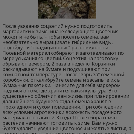
После увядания соцветий нужно подготовить
маргаритки к зиме, иначе следующего цветения
может и не быть. Чтобы посеять семена, вам
необязательно выращивать гибридные виды,
подойдут и “традиционные” разновидности.
Посевной материал собирают и заготавливают по
мере усыхания соцветий. Соцветия на заготовку
обрывают вечером, 2 раза в неделю. Корзинки
раскладывают на бумаге и подсушивают при
комнатной температуре. После “взрыва” семенной
коробочки, откалибруйте семена и засыпьте их в
бумажные пакетики. Нанесите для себя маркером
надписи о том, где хранится какая культура. Это
существенно облегчит вам жизнь при планировании
дальнейшего будущего сада. Семена хранят в
прохладном и сухом помещении. При соблюдении
всех условий агротехники всхожесть посадочного
материала составит 2-3 года. После сбора семян
растение начинают готовить к зиме. Вам нужно
будет удалить увядшие цветоносы и желтые листья, а
корни присыпать дополнительным слоем земли, на