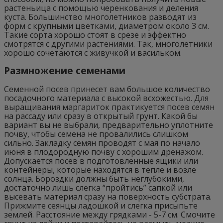
растеньица с помощью черенкования и деления
куста. Большинство многолетников разводят из
форм с крупными цветками, диаметром около 3 см.
Такие сорта хорошо стоят в срезе и эффектно
смотрятся с другими растениями. Так, многолетники
хорошо сочетаются с живучкой и васильком.
Размножение семенами
Семенной посев принесет вам большое количество
посадочного материала с высокой всхожестью. Для
выращивания маргариток практикуется посев семян
на рассаду или сразу в открытый грунт. Какой бы
вариант вы не выбрали, предварительно уплотните
почву, чтобы семена не провалились слишком
сильно. Закладку семян проводят с мая по начало
июня в плодородную почву с хорошим дренажом.
Допускается посев в подготовленные ящики или
контейнеры, которые находятся в тепле и возле
солнца. Бороздки должны быть неглубокими,
достаточно лишь слегка “пройтись” сапкой или
высевать материал сразу на поверхность субстрата.
Прижмите сеянцы ладошкой и слегка присыпьте
землей. Расстояние между грядками - 5-7 см. Смочите