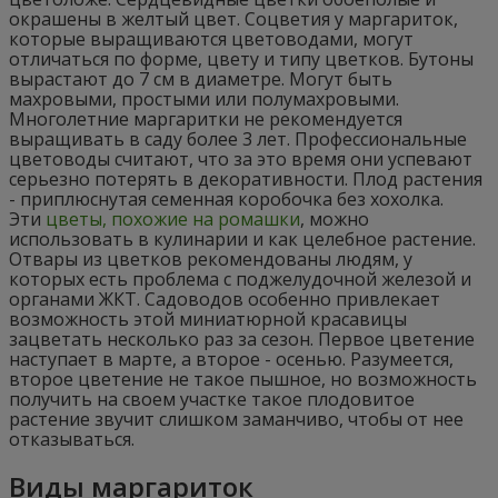
окрашены в желтый цвет. Соцветия у маргариток,
которые выращиваются цветоводами, могут
отличаться по форме, цвету и типу цветков. Бутоны
вырастают до 7 см в диаметре. Могут быть
махровыми, простыми или полумахровыми.
Многолетние маргаритки не рекомендуется
выращивать в саду более 3 лет. Профессиональные
цветоводы считают, что за это время они успевают
серьезно потерять в декоративности. Плод растения
- приплюснутая семенная коробочка без хохолка.
Эти
цветы, похожие на ромашки
, можно
использовать в кулинарии и как целебное растение.
Отвары из цветков рекомендованы людям, у
которых есть проблема с поджелудочной железой и
органами ЖКТ. Садоводов особенно привлекает
возможность этой миниатюрной красавицы
зацветать несколько раз за сезон. Первое цветение
наступает в марте, а второе - осенью. Разумеется,
второе цветение не такое пышное, но возможность
получить на своем участке такое плодовитое
растение звучит слишком заманчиво, чтобы от нее
отказываться.
Виды маргариток