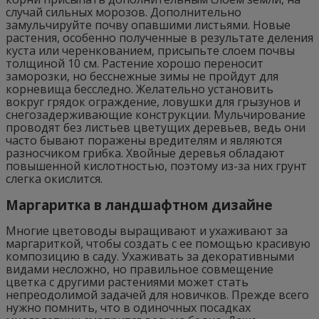
случай сильных морозов. Дополнительно
замульчируйте почву опавшими листьями. Новые
растения, особенно полученные в результате деления
куста или черенкованием, присыпьте слоем почвы
толщиной 10 см. Растение хорошо переносит
заморозки, но бесснежные зимы не пройдут для
корневища бесследно. Желательно установить
вокруг грядок ограждение, ловушки для грызунов и
снегозадерживающие конструкции. Мульчирование
проводят без листьев цветущих деревьев, ведь они
часто бывают поражены вредителям и являются
разносчиком грибка. Хвойные деревья обладают
повышенной кислотностью, поэтому из-за них грунт
слегка окислится.
Маргаритка в ландшафтном дизайне
Многие цветоводы выращивают и ухаживают за
маргариткой, чтобы создать с ее помощью красивую
композицию в саду. Ухаживать за декоративными
видами несложно, но правильное совмещение
цветка с другими растениями может стать
непреодолимой задачей для новичков. Прежде всего
нужно помнить, что в одиночных посадках