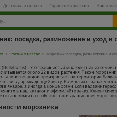
Доставка и оплата
Гарантии качества
Наши маг
ик: посадка, размножение и уход в 
тов
>
Статьи о цветах
>
Морозник: посадка, размножение и ух
(Helleborus) - это травянистый многолетник из семей
считывается около 22 видов растения. Также морозник
ольшинство видов произрастает на территории Балканс
несли в дар младенцу Христу. Во многих странах много
я в январе, а иногда в конце осени. Если вас заинтер
гляните в наш каталог и оформляйте заказ. Клиентские 
е остановимся на особенностях выращивания морозник
нности морозника