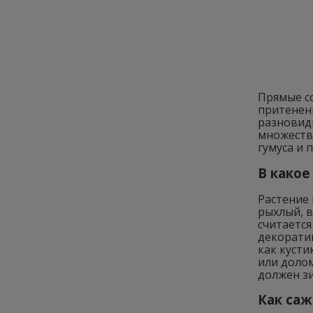
Прямые с
притенени
разновид
множеств
гумуса и 
В какое
Растение 
рыхлый, 
считаетс
декорати
как кусти
или доло
должен з
Как саж