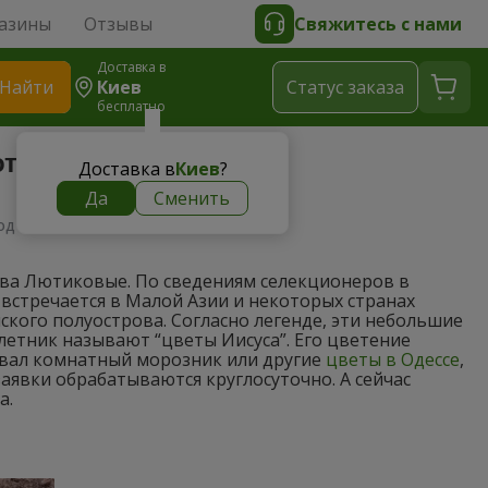
азины
Отзывы
Свяжитесь с нами
Доставка в
Найти
Киев
Cтатус заказа
бесплатно
открытом грунте
Доставка в
Киев
?
Да
Сменить
од в открытом грунте
ства Лютиковые. По сведениям селекционеров в
 встречается в Малой Азии и некоторых странах
кого полуострова. Согласно легенде, эти небольшие
летник называют “цветы Иисуса”. Его цветение
есовал комнатный морозник или другие
цветы в Одессе
,
заявки обрабатываются круглосуточно. А сейчас
а.