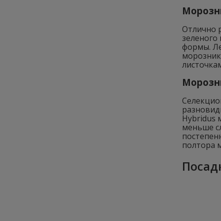
Морозни
Отлично р
зеленого 
формы. Ле
морозник
листочкам
Морозн
Селекцио
разновид
Hybridus
меньше с
постепенн
полтора м
Посад