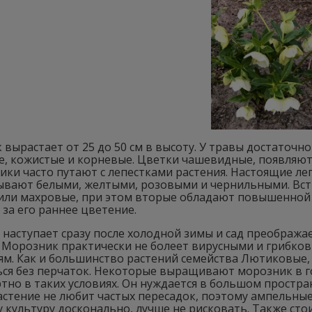
вырастает от 25 до 50 см в высоту. У травы достаточн
, кожистые и корневые. Цветки чашевидные, появляютс
ки часто путают с лепестками растения. Настоящие ле
ывают белыми, желтыми, розовыми и чернильными. Вст
 или махровые, при этом вторые обладают повышенной
за его раннее цветение.
наступает сразу после холодной зимы и сад преображае
 Морозник практически не болеет вирусными и грибков
м. Как и большинство растений семейства Лютиковые, 
ся без перчаток. Некоторые выращивают морозник в го
но в таких условиях. Он нуждается в большом простран
астение не любит частых пересадок, поэтому ампельны
у культуру досконально, лучше не рисковать. Также сто