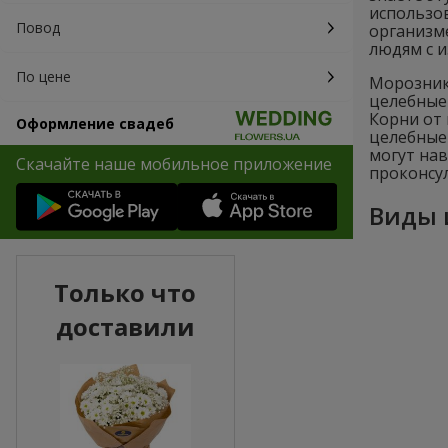
использо
Повод
организме
людям с 
По цене
Морозник
целебные 
Корни от 
Оформление свадеб
целебные 
могут на
Скачайте наше мобильное приложение
проконсул
Виды 
Только что
доставили