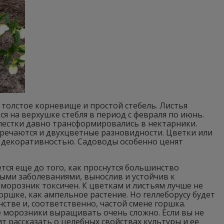
о толстое корневище и простой стебель. Листья
я на верхушке стебля в период с февраля по июнь.
пестки давно трансформировались в нектарники.
речаются и двухцветные разновидности. Цветки или
 декоративностью. Садоводы особенно ценят
тся еще до того, как проснутся большинство
ыми заболеваниями, вынослив и устойчив к
морозник токсичен. К цветкам и листьям лучше не
ршке, как ампельное растение. Но геллеборусу будет
стве и, соответственно, частой смене горшка.
е морозники выращивать очень сложно. Если вы не
ит рассказать о целебных свойствах культуры и ее