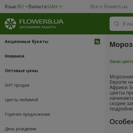
Язык:
RU
Валюта:
UAH
Все о Flowers.ua
Акционные букеты
Морозн
Новинки
Заказ цве
Оптовые цены
Морозник 
Европе на
ХИТ продаж
Африки. Б
цветы при
начинаетс
Цветы любимой
скорее за
подробне
Горячее предложение
Особе
День рождения