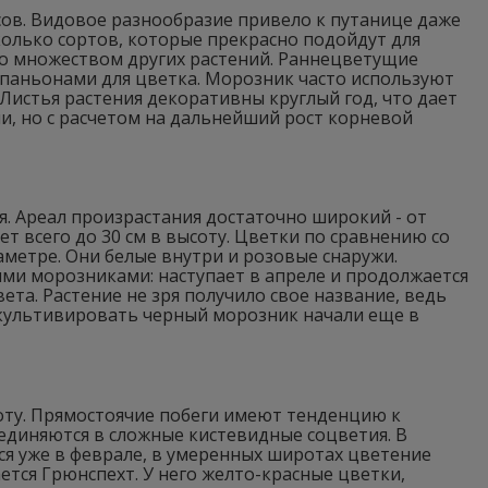
сов. Видовое разнообразие привело к путанице даже
олько сортов, которые прекрасно подойдут для
о множеством других растений. Раннецветущие
мпаньонами для цветка. Морозник часто используют
 Листья растения декоративны круглый год, что дает
и, но с расчетом на дальнейший рост корневой
. Ареал произрастания достаточно широкий - от
т всего до 30 см в высоту. Цветки по сравнению со
аметре. Они белые внутри и розовые снаружи.
ми морозниками: наступает в апреле и продолжается
ета. Растение не зря получило свое название, ведь
 культивировать черный морозник начали еще в
соту. Прямостоячие побеги имеют тенденцию к
диняются в сложные кистевидные соцветия. В
я уже в феврале, в умеренных широтах цветение
тся Грюнспехт. У него желто-красные цветки,