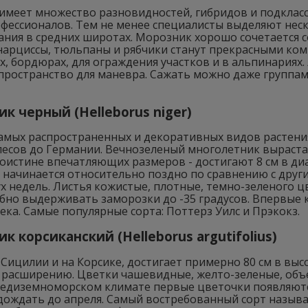
 имеет множество разновидностей, гибридов и подклас
офессионалов. Тем не менее специалисты выделяют неск
ния в средних широтах. Морозник хорошо сочетается с
 нарциссы, тюльпаны и рябчики станут прекрасными ко
х, бордюрах, для ограждения участков и в альпинариях.
пространство для маневра. Сажать можно даже группам
к черный (Helleborus niger)
амых распространенных и декоративных видов растения
лесов до Германии. Вечнозеленый многолетник вырастае
оистине впечатляющих размеров - достигают 8 см в ди
 начинается относительно поздно по сравнению с други
х недель. Листья кожистые, плотные, темно-зеленого цв
обно выдерживать заморозки до -35 градусов. Впервые
ека. Самые популярные сорта: Поттерз Уилс и Прэкокз.
к корсиканский (Helleborus argutifolius)
 Сицилии и на Корсике, достигает примерно 80 см в вы
 расширению. Цветки чашевидные, желто-зеленые, объе
редиземноморском климате первые цветочки появляютс
ождать до апреля. Самый востребованный сорт называе