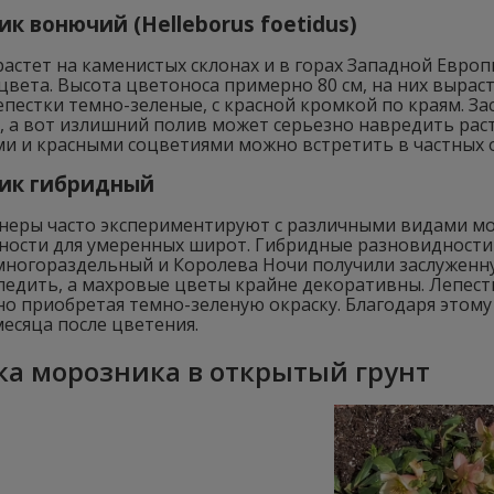
к вонючий (Helleborus foetidus)
астет на каменистых склонах и в горах Западной Европ
цвета. Высота цветоноса примерно 80 см, на них вырас
пестки темно-зеленые, с красной кромкой по краям. З
, а вот излишний полив может серьезно навредить раст
и и красными соцветиями можно встретить в частных о
ик гибридный
неры часто экспериментируют с различными видами мо
ности для умеренных широт. Гибридные разновидности ч
 многораздельный и Королева Ночи получили заслужен
ледить, а махровые цветы крайне декоративны. Лепест
о приобретая темно-зеленую окраску. Благодаря этому
есяца после цветения.
ка морозника в открытый грунт