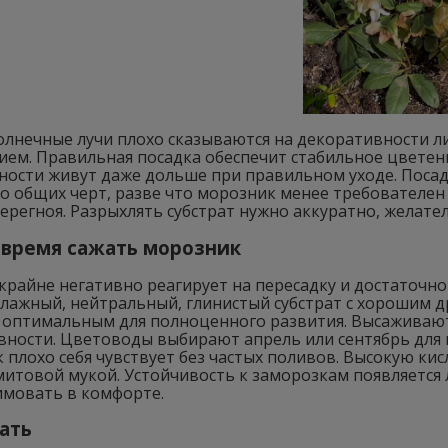
олнечные лучи плохо сказываются на декоративности л
ем. Правильная посадка обеспечит стабильное цветени
ности живут даже дольше при правильном уходе. Посад
о общих черт, разве что морозник менее требователен
перегноя. Разрыхлять субстрат нужно аккуратно, желате
 время сажать морозник
крайне негативно реагирует на пересадку и достаточно
влажный, нейтральный, глинистый субстрат с хорошим 
я оптимальным для полноценного развития. Высаживаю
вности. Цветоводы выбирают апрель или сентябрь для 
к плохо себя чувствует без частых поливов. Высокую к
митовой мукой. Устойчивость к заморозкам появляется
имовать в комфорте.
ать