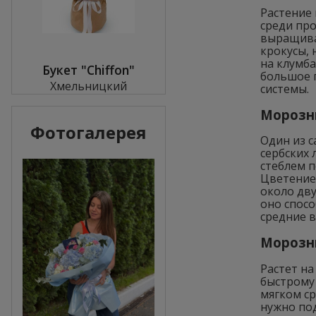
Растение
среди пр
выращива
крокусы,
на клумба
Букет "Chiffon"
большое 
Хмельницкий
системы.
Морозни
Фотогалерея
Один из с
сербских 
стеблем п
Цветение
около дву
оно спос
средние в
Морозни
Растет на
быстрому
мягком с
нужно под