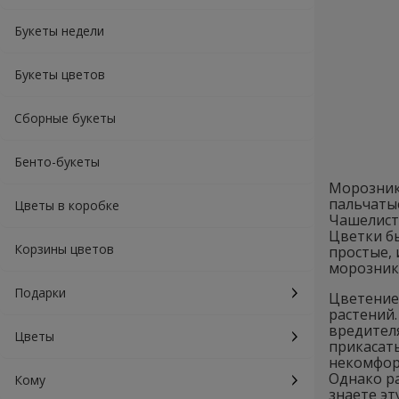
Букеты недели
Букеты цветов
Сборные букеты
Бенто-букеты
Морозник 
пальчатые
Цветы в коробке
Чашелисти
Цветки б
Корзины цветов
простые,
морозник 
Подарки
Цветение 
растений.
вредителя
Цветы
прикасать
некомфорт
Однако р
Кому
знаете эт