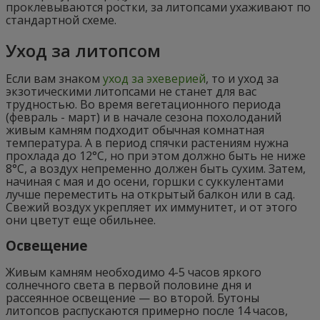
проклевываются ростки, за литопсами ухаживают по
стандартной схеме.
Уход за литопсом
Если вам знаком
уход за эхеверией
, то и уход за
экзотическими литопсами не станет для вас
трудностью. Во время вегетационного периода
(февраль - март) и в начале сезона похолоданий
живым камням подходит обычная комнатная
температура. А в период спячки растениям нужна
прохлада до 12°С, но при этом должно быть не ниже
8°С, а воздух непременно должен быть сухим. Затем,
начиная с мая и до осени, горшки с суккулентами
лучше переместить на открытый балкон или в сад.
Свежий воздух укрепляет их иммунитет, и от этого
они цветут еще обильнее.
Освещение
Живым камням необходимо 4-5 часов яркого
солнечного света в первой половине дня и
рассеянное освещение — во второй. Бутоны
литопсов распускаются примерно после 14 часов,