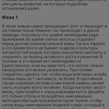
или циклы развития, на которых подробнее
остановимся далее.
Фаза 1
В июне живые камни прекращают рост и переходят в
состояние покоя. Именно так происходит в дикой
природе, поскольку это крайне необходимо ради
выживания. Во время спячки литопсы отдыхают
перед долгим сезоном сильной жары. На юге Африки
в это время почти не бывает осадков и культуры
питаются той водой, которую они успели накопить и
сохранить за период активного роста и развития. В
поливах в это время нет необходимости.
Единственное, если вы заметите, что литопс словно
сморщился, его можно увлажнить. При поливе
старайтесь сделать так, чтобы вода впиталась вглубь
почвы лишь на 1 сантиметр, не более. В противном
случае корневая система и сам живой камень начнет
гнить и скорее всего погибнет. Когда наступит август
месяц, приступайте к опрыскиваниям куста. Делайте
это только утром и пользуйтесь максимально
мелкодисперсным пульверизатором. Нужно, чтобы
капли воды имитировали водяной туман, который в