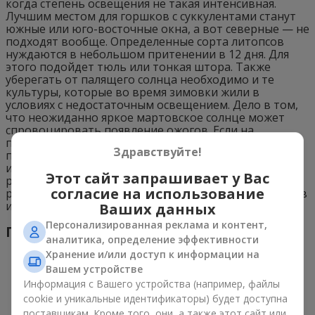
когда степень освещения не такая интенсивная.
Лучшим местом для горшков с суккулентами станут
южные или юго-восточные окна, а вот северные — не
подходят вообще. Определенные сорта литопсов
нуждаются в небольшом притенении в 12 дня. Для
этого подойдет тюль или тонкая штора. Также
уберегать от палящего солнца необходимо и те
культуры, которые во время зимовки жили в
условиях с недостаточным освещением. Дело в том,
что неожиданно яркое мартовское солнце может
спровоцировать появление ожогов. Если на
протяжении недели или даже чуть менее будет
Здравствуйте!
пасмурно, литопсы потеряют в объемах, потемнеют
и начнут вытягиваться вверх. В такие периоды
Этот сайт запрашивает у Вас
растениям нужна подсветка. Ставьте лампы на
согласие на использование
расстоянии 10 сантиметров от взрослых экземпляров
и 6 сантиметров — от юных.
Ваших данных
Персонализированная реклама и контент,
Полив
аналитика, определение эффективности
Хранение и/или доступ к информации на
Вашем устройстве
Информация с Вашего устройства (например, файлы
cookie и уникальные идентификаторы) будет доступна
поставщикам. Кроме того, они, а также этот сайт или