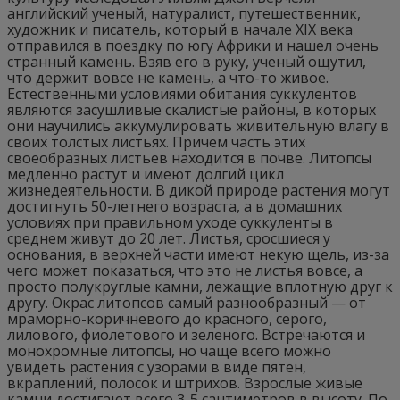
английский ученый, натуралист, путешественник,
художник и писатель, который в начале XIX века
отправился в поездку по югу Африки и нашел очень
странный камень. Взяв его в руку, ученый ощутил,
что держит вовсе не камень, а что-то живое.
Естественными условиями обитания суккулентов
являются засушливые скалистые районы, в которых
они научились аккумулировать живительную влагу в
своих толстых листьях. Причем часть этих
своеобразных листьев находится в почве. Литопсы
медленно растут и имеют долгий цикл
жизнедеятельности. В дикой природе растения могут
достигнуть 50-летнего возраста, а в домашних
условиях при правильном уходе суккуленты в
среднем живут до 20 лет. Листья, сросшиеся у
основания, в верхней части имеют некую щель, из-за
чего может показаться, что это не листья вовсе, а
просто полукруглые камни, лежащие вплотную друг к
другу. Окрас литопсов самый разнообразный — от
мраморно-коричневого до красного, серого,
лилового, фиолетового и зеленого. Встречаются и
монохромные литопсы, но чаще всего можно
увидеть растения с узорами в виде пятен,
вкраплений, полосок и штрихов. Взрослые живые
камни достигают всего 3-5 сантиметров в высоту. По