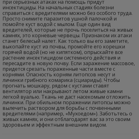
при серьезных атаках на помощь придут
инсектициды. На начальных стадиях болезни
справиться с вредителями можно без особого труда.
Просто снимите паразитов ушной палочкой и
помойте куст водой с мылом. Еще один вид
вредителей, которые не прочь поселиться на живых
камнях, это корневые червецы. Признаком их атаки
станет белесый налет. Как только вы его заметите,
выкопайте куст из почвы, промойте его корешки
горячей водой (но не кипятком), опрыскайте все
растение инсектицидом системного действия и
пересадите в новую почву. Если заражение массовое,
придется срезать пораженные части вместе с
корнями. Опасность корням литопсов несут и
личинки грибного комарика (сциариды). Чтобы
прогнать мошкару, рядом с кустами ставят
вентилятор или накрывают летом живые камни
легкой вуалью. Ткань не даст насекомым отложить
личинки. При обильном поражении литопсы можно
вылечить раствором для борьбы с почвенными
вредителями (например, «Мухоедом»). Заботьтесь о
живых камнях, и они отблагодарят вас за это своим
здоровьем и эффектным внешним видом.