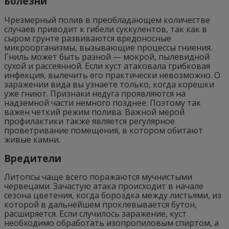
Болезни
Чрезмерный полив в преобладающем количестве
случаев приводит к гибели суккулентов, так как в
сыром грунте развиваются вредоносные
микроорганизмы, вызывающие процессы гниения.
Гниль может быть разной — мокрой, пылевидной
сухой и рассеянной. Если куст атаковала грибковая
инфекция, вылечить его практически невозможно. О
заражении вида вы узнаете только, когда корешки
уже гниют. Признаки недуга проявляются на
надземной части немного позднее. Поэтому так
важен четкий режим полива. Важной мерой
профилактики также является регулярное
проветривание помещения, в котором обитают
живые камни.
Вредители
Литопсы чаще всего поражаются мучнистыми
червецами. Зачастую атака происходит в начале
сезона цветения, когда бороздка между листьями, из
которой в дальнейшем проклевывается бутон,
расширяется. Если случилось заражение, куст
необходимо обработать изопропиловым спиртом, а