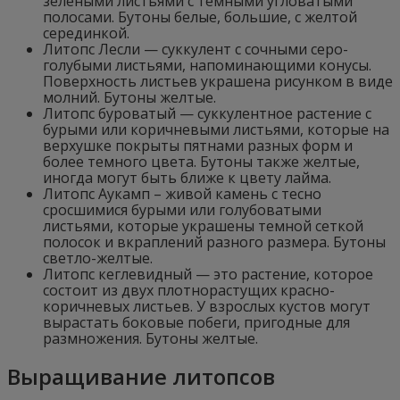
зелеными листьями с темными угловатыми
полосами. Бутоны белые, большие, с желтой
серединкой.
Литопс Лесли — суккулент с сочными серо-
голубыми листьями, напоминающими конусы.
Поверхность листьев украшена рисунком в виде
молний. Бутоны желтые.
Литопс буроватый — суккулентное растение с
бурыми или коричневыми листьями, которые на
верхушке покрыты пятнами разных форм и
более темного цвета. Бутоны также желтые,
иногда могут быть ближе к цвету лайма.
Литопс Аукамп – живой камень с тесно
сросшимися бурыми или голубоватыми
листьями, которые украшены темной сеткой
полосок и вкраплений разного размера. Бутоны
светло-желтые.
Литопс кеглевидный — это растение, которое
состоит из двух плотнорастущих красно-
коричневых листьев. У взрослых кустов могут
вырастать боковые побеги, пригодные для
размножения. Бутоны желтые.
Выращивание литопсов