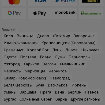
Заказ в:
Киев
Винница
Днепр
Житомир
Запорожье
Ивано-Франковск
Кропивницкий (Кировоград)
Кременчуг
Кривой Рог
Луцк
Львов
Николаев
Одесса
Полтава
Ровно
Сумы
Тернополь
Ужгород
Харьков
Херсон
Хмельницкий
Черкассы
Черновцы
Чернигов
Самар (Новомосковск)
Павлоград
Белая Церковь
Буча
Васильков
Ирпень
Умань
Варшава
Прага
Вена
Берлин
Ревное
Бургас
Солнечный берег
Варна
другие регионы