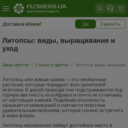
Доставка в
Киев
?
Да
Сменить
Доставка в
Киев
|
бесплатно
Литопсы: виды, выращивание и
уход
Заказ цветов
>
Статьи о цветах
>
Литопсы: виды, выращива
Литопсы, или живые камни — это необычные
растения, которые порадуют всех ценителей
экзотики. В дикой природе они подстраиваются под
горную местность юга Африки и почти не отличимы
от настоящих камней. Подобная способность
называется мимикрией и считается поистине
удивительным явлением, которое сложно встретить
в мире флоры.
Литопсы несомненно займут достойное место в