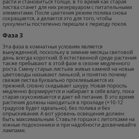
расти и становиться толще, в то время как старая
листва станет для них резервуаром с питательными
элементами. После цветения режим полива снова
сокращается, а делается это для того, чтобы
суккуленты постепенно перешли к периоду покоя.
Фаза 3
Эта фаза в комнатных условиях является
вынужденной, поскольку в зимние месяцы световой
день всегда короткий. В естественной среде растения
также пребывают в этой фазе в сезоне медленного
роста. Смену старых листьев живых камней на новые
цветоводы называют линькой, и понятно почему:
свежая листва буквально проклевывается из
прежней, словно скидывает шкуру. Новая поросль
медленно формируется и набирает в себя влагу, пока
старая скукоживается и дает ей питание. В это время
растения должны находиться в прохладе (+10-12
градусов будет идеально), без полива и без
опрыскивания. А вот уровень освещения должен
быть максимальным. Ставьте горшки с литопсами на
южные подоконники и при надобности досвечивайте
лампами.