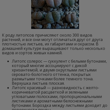
К роду литопсов причисляют около 300 видов
растений, и все они могут отличаться друг от друга
плотностью листьев, их габаритами и окрасом. В
домашней культуре выращивают только несколько
видов и сортов живых камней.
Литопс солерос — суккулент с белыми бутонами,
который многие ассоциируют с дикой
хризантемой, и двумя округлыми листьями
серовато-болотного оттенка, покрытых
размытыми точками более темного тона.
Верхушка листьев плоская.
Литопс красивый — разновидность с желто-
коричневатой расцветкой и зелеными
угловатыми полосками, пропорциональными
листиками и ароматными белоснежными
бутонами. Бороздка между листьями доходит до
поверхности почвы.