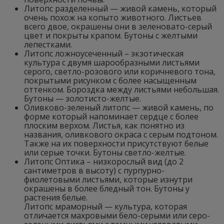
Литопс разделенный — живой камень, который
очень похож на копыто животного. Листьев
всего двое, окрашены они в зеленовато-серый
цвет и покрыты крапом. Бутоны с желтыми
лепестками.
Литопс ложноусеченный – экзотическая
культура с двумя шарообразными листьями
серого, светло-розового или коричневого тона,
покрытыми рисунком с более насыщенным
оттенком. Бороздка между листьями небольшая.
Бутоны — золотисто-желтые.
Оливково-зеленый литопс — живой камень, по
форме который напоминает сердце с более
плоским верхом. Листья, как понятно из
названия, оливкового окраса с серым подтоном.
Также на их поверхности присутствуют белые
или серые точки. Бутоны светло-желтые.
Литопс Оптика – низкорослый вид (до 2
сантиметров в высоту) с пурпурно-
фиолетовыми листьями, которые изнутри
окрашены в более бледный тон. Бутоны у
растения белые.
Литопс мраморный — культура, которая
отличается махровыми бело-серыми или серо-