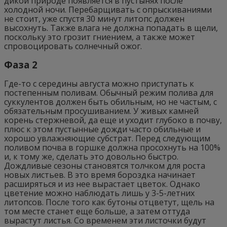
дикой природе появляется в пустынях после
холодной ночи. Перебарщивать с опрыскиваниями
не стоит, уже спустя 30 минут литопс должен
высохнуть. Также влага не должна попадать в щели,
поскольку это грозит гниением, а также может
спровоцировать солнечный ожог.
Фаза 2
Где-то с середины августа можно приступать к
постепенным поливам. Обычный режим полива для
суккулентов должен быть обильным, но не частым, с
обязательным просушиванием. У живых камней
корень стержневой, да еще и уходит глубоко в почву,
плюс к этом пустынные дожди часто обильные и
хорошо увлажняющие субстрат. Перед следующим
поливом почва в горшке должна просохнуть на 100%
и, к тому же, сделать это довольно быстро.
Дождливые сезоны становятся толчком для роста
новых листьев. В это время бороздка начинает
расширяться и из нее вырастает цветок. Однако
цветение можно наблюдать лишь у 3-5-летних
литопсов. После того как бутоны отцветут, щель на
том месте станет еще больше, а затем оттуда
вырастут листья. Со временем эти листочки будут