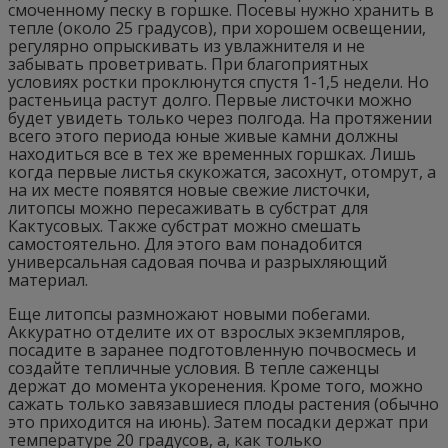
смоченному песку в горшке. Посевы нужно хранить в
тепле (около 25 градусов), при хорошем освещении,
регулярно опрыскивать из увлажнителя и не
забывать проветривать. При благоприятных
условиях ростки проклюнутся спустя 1-1,5 недели. Но
растеньица растут долго. Первые листочки можно
будет увидеть только через полгода. На протяжении
всего этого периода юные живые камни должны
находиться все в тех же временных горшках. Лишь
когда первые листья скукожатся, засохнут, отомрут, а
на их месте появятся новые свежие листочки,
литопсы можно пересаживать в субстрат для
Кактусовых. Также субстрат можно смешать
самостоятельно. Для этого вам понадобится
универсальная садовая почва и разрыхляющий
материал.
Еще литопсы размножают новыми побегами.
Аккуратно отделите их от взрослых экземпляров,
посадите в заранее подготовленную почвосмесь и
создайте тепличные условия. В тепле саженцы
держат до момента укоренения. Кроме того, можно
сажать только завязавшиеся плоды растения (обычно
это приходится на июнь). Затем посадки держат при
температуре 20 градусов, а, как только