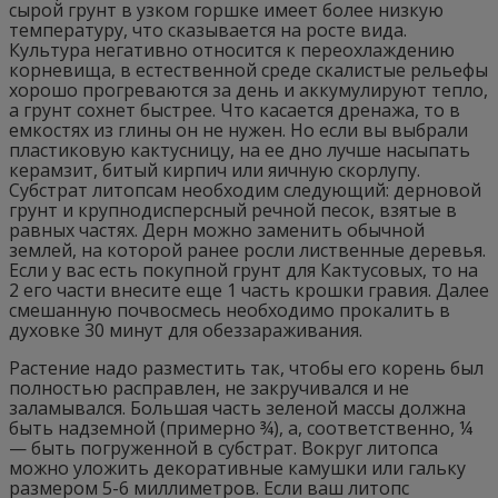
сырой грунт в узком горшке имеет более низкую
температуру, что сказывается на росте вида.
Культура негативно относится к переохлаждению
корневища, в естественной среде скалистые рельефы
хорошо прогреваются за день и аккумулируют тепло,
а грунт сохнет быстрее. Что касается дренажа, то в
емкостях из глины он не нужен. Но если вы выбрали
пластиковую кактусницу, на ее дно лучше насыпать
керамзит, битый кирпич или яичную скорлупу.
Субстрат литопсам необходим следующий: дерновой
грунт и крупнодисперсный речной песок, взятые в
равных частях. Дерн можно заменить обычной
землей, на которой ранее росли лиственные деревья.
Если у вас есть покупной грунт для Кактусовых, то на
2 его части внесите еще 1 часть крошки гравия. Далее
смешанную почвосмесь необходимо прокалить в
духовке 30 минут для обеззараживания.
Растение надо разместить так, чтобы его корень был
полностью расправлен, не закручивался и не
заламывался. Большая часть зеленой массы должна
быть надземной (примерно ¾), а, соответственно, ¼
— быть погруженной в субстрат. Вокруг литопса
можно уложить декоративные камушки или гальку
размером 5-6 миллиметров. Если ваш литопс