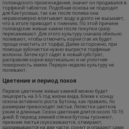
голландского происхождения, значит он продавался в
торфяной таблетке. Подобная основа не подходит
для Кактусовых, так как после полива она
неравномерно впитывает воду и долго не высыхает,
что в итоге приводит к гниению. По этой причине
голландские живые камни после покупки сразу
пересаживают. Для этого культуру сначала обильно
поливают, чтобы отмочить корни (так их будет
проще очистить от торфа). Далее осторожно, при
помощи зубочистки нужно выгрести торфяные
волокна. Затем куст садят в новый субстрат,
расправляя корни вертикально и не уплотняя
поверхность земли. Первую неделю культуру не
поливают.
Цветение и период покоя
Первое цветение живых камней можно будет
лицезреть на 3-5 год жизни вида, ближе к концу
сезона активного роста. Бутоны, как правило, по
размерам превосходят листья. Лепестки цветков
узкие и длинные. Сезон цветения длится около 10-15
дней. В период зимней спячки бутоны тускнеют,
прежние листья скукоживаются, отмирают,
разламываются на две части, сохнут и опадают сами