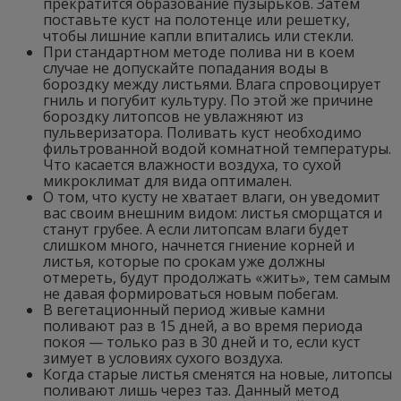
прекратится образование пузырьков. Затем
поставьте куст на полотенце или решетку,
чтобы лишние капли впитались или стекли.
При стандартном методе полива ни в коем
случае не допускайте попадания воды в
бороздку между листьями. Влага спровоцирует
гниль и погубит культуру. По этой же причине
бороздку литопсов не увлажняют из
пульверизатора. Поливать куст необходимо
фильтрованной водой комнатной температуры.
Что касается влажности воздуха, то сухой
микроклимат для вида оптимален.
О том, что кусту не хватает влаги, он уведомит
вас своим внешним видом: листья сморщатся и
станут грубее. А если литопсам влаги будет
слишком много, начнется гниение корней и
листья, которые по срокам уже должны
отмереть, будут продолжать «жить», тем самым
не давая формироваться новым побегам.
В вегетационный период живые камни
поливают раз в 15 дней, а во время периода
покоя — только раз в 30 дней и то, если куст
зимует в условиях сухого воздуха.
Когда старые листья сменятся на новые, литопсы
поливают лишь через таз. Данный метод