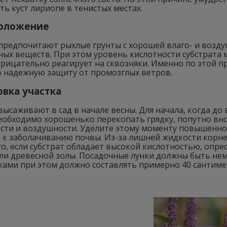
ь куст лириопе в тенистых местах.
оложение
предпочитают рыхлые грунты с хорошей влаго- и возд
ных веществ. При этом уровень кислотности субстрата
рицательно реагирует на сквозняки. Именно по этой пр
надежную защиту от промозглых ветров.
вка участка
ысаживают в сад в начале весны. Для начала, когда до
еобходимо хорошенько перекопать грядку, попутно внос
ости и воздушности. Уделите этому моменту повышенно
 к заболачиванию почвы. Из-за лишней жидкости корне
го, если субстрат обладает высокой кислотностью, опр
ли древесной золы. Посадочные лунки должны быть немн
ками при этом должно составлять примерно 40 сантиме