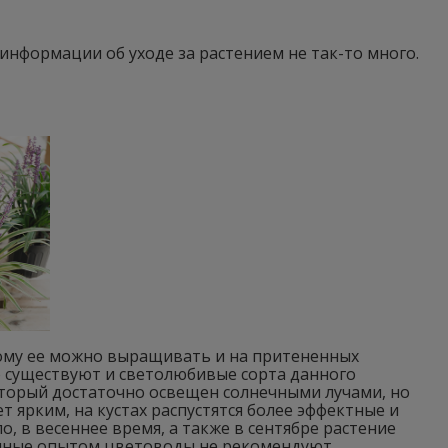
у информации об уходе за растением не так-то много.
ому ее можно выращивать и на притененных
ко существуют и светолюбивые сорта данного
оторый достаточно освещен солнечными лучами, но
ет ярким, на кустах распустятся более эффектные и
, в весеннее время, а также в сентябре растение
ренные опытом цветоводы не рекомендуют