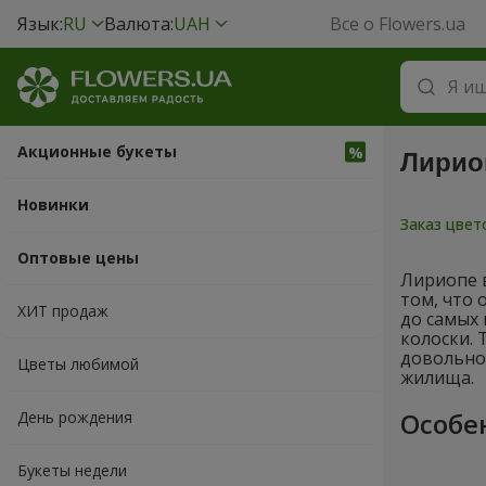
Язык:
RU
Валюта:
UAH
Все о Flowers.ua
Акционные букеты
Лириоп
Новинки
Заказ цве
Оптовые цены
Лириопе 
том, что 
ХИТ продаж
до самых
колоски. 
довольно 
Цветы любимой
жилища.
Особе
День рождения
Букеты недели