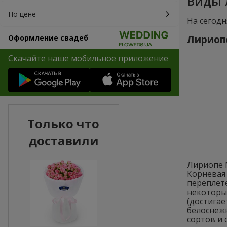
Виды 
По цене
На сегодн
Лириопе
Оформление свадеб
Скачайте наше мобильное приложение
Только что
доставили
Лириопе 
Корневая 
переплет
некоторых
(достигае
белоснеж
сортов и 