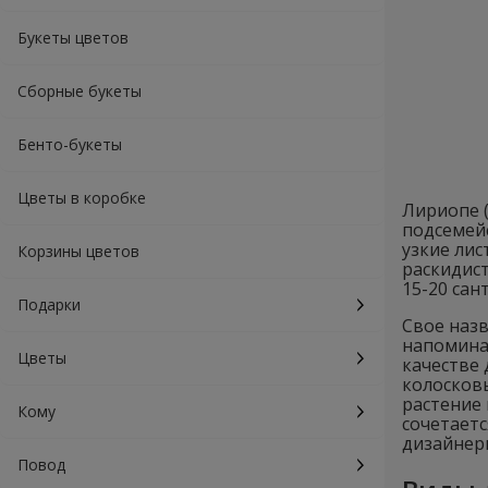
Букеты цветов
Сборные букеты
Бенто-букеты
Цветы в коробке
Лириопе (
подсемей
узкие ли
Корзины цветов
раскидис
15-20 сан
Подарки
Свое назв
напоминае
Цветы
качестве
колосковы
растение
Кому
сочетает
дизайнер
Повод