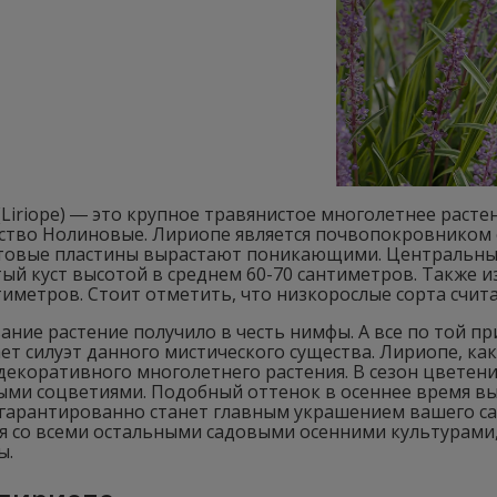
Liriope) ― это крупное травянистое многолетнее расте
ство Нолиновые. Лириопе является почвопокровником с
стовые пластины вырастают поникающими. Центральный 
тый куст высотой в среднем 60-70 сантиметров. Также
тиметров. Стоит отметить, что низкорослые сорта счит
ание растение получило в честь нимфы. А все по той пр
т силуэт данного мистического существа. Лириопе, ка
 декоративного многолетнего растения. В сезон цвете
ми соцветиями. Подобный оттенок в осеннее время выг
 гарантированно станет главным украшением вашего сад
ся со всеми остальными садовыми осенними культурами
ы.