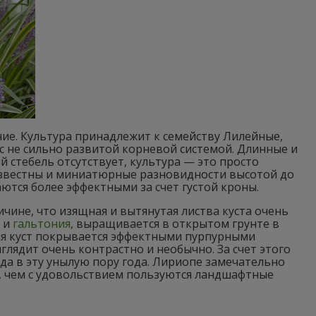
ние. Культура принадлежит к семейству Лилейные,
 не сильно развитой корневой системой. Длинные и
стебель отсутствует, культура — это просто
 известны и миниатюрные разновидности высотой до
аются более эффектными за счет густой кроны.
ичине, что изящная и вытянутая листва куста очень
к и
гальтония
, выращивается в открытом грунте в
ния куст покрывается эффектными пурпурными
лядит очень контрастно и необычно. За счет этого
а в эту унылую пору года. Лириопе замечательно
, чем с удовольствием пользуются ландшафтные