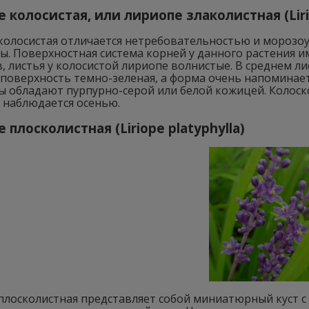
 колосистая, или лириопе злаколистная (Liri
олосистая отличается нетребовательностью и морозоус
. Поверхностная система корней у данного растения им
, листья у колосистой лириопе волнистые. В среднем л
 поверхность темно-зеленая, а форма очень напоминае
ы обладают пурпурно-серой или белой кожицей. Колоск
 наблюдается осенью.
 плосколистная (Liriope platyphylla)
плосколистная представляет собой миниатюрный куст 