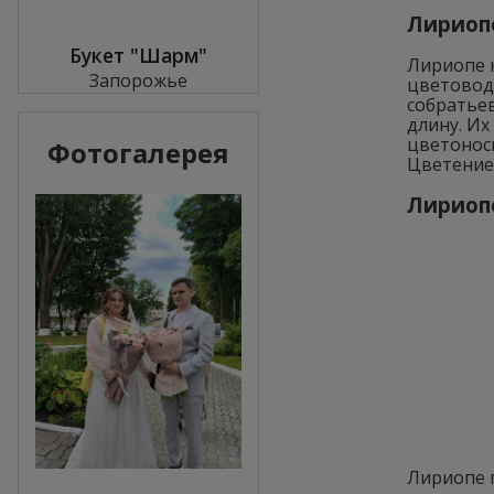
Лириопе
Букет "Шарм"
Лириопе к
Запорожье
цветоводы
собратьев
длину. Их
цветонос
Фотогалерея
Цветение
Лириопе
Лириопе 