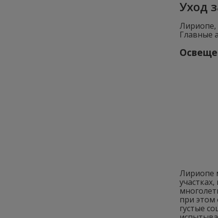
Уход 
Лириопе,
Главные 
Освещ
Лириопе 
участках,
многолет
при этом 
густые со
испытыва