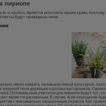
за лириопе
 как и
ифейон
, является экзотом в наших краях, поэтом
аспекты будут приведены ниже.
ение
можно смело назвать теневыносливой культурой, поэт
 в ажурной тени деревьев и рослых кустарников. Одна
ника. Оптимальным участком для лириопе будет тот, к
свет является рассеянным. В случае, если освещение буд
цветия с максимально насыщенным окрасом. Как правило
ет нехватку солнечного света. По этой причине умуд