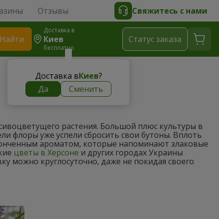
азины
Отзывы
Свяжитесь с нами
Доставка в
Найти
Киев
Cтатус заказа
бесплатно
Доставка в
Киев
?
Да
Сменить
сивоцветущего растения. Большой плюс культуры в
ели флоры уже успели сбросить свои бутоны. Вплоть
тонченным ароматом, которые напоминают злаковые
акие
цветы в Херсоне
и других городах Украины
ку можно круглосуточно, даже не покидая своего