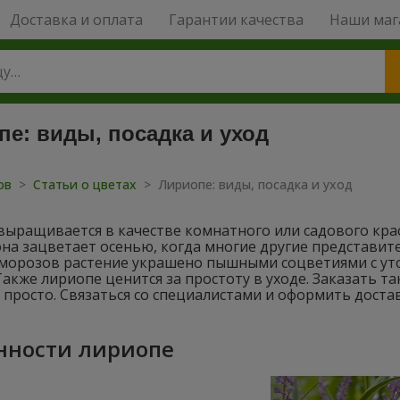
Доставка и оплата
Гарантии качества
Наши маг
е: виды, посадка и уход
тов
>
Статьи о цветах
>
Лириопе: виды, посадка и уход
выращивается в качестве комнатного или садового кра
она зацветает осенью, когда многие другие представит
 морозов растение украшено пышными соцветиями с у
Также лириопе ценится за простоту в уходе. Заказать т
просто. Связаться со специалистами и оформить достав
нности лириопе