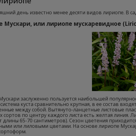
лириопе
яшний день известно менее десяти видов лириопе. В с
 Мускари, или лириопе мускаревидное (Lirio
Мускари заслуженно пользуется наибольшей популярно
система куста сравнительно крупная, в ее состав входя
енные между собой. Вытянуто-ланцетные листовые плас
 сортов по центру каждого листа есть желтая линия. Л
т длины 65-70 сантиметров). Сезон цветения приходится
ными или лиловыми цветами. На основе лириопе Муск
сортоформ.