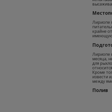
высаживат
Местоп
Лириопе 
питатель
крайне от
имеющую 
Подгото
Лириопе в
месяца, н
для рыхл
относится
Кроме то
извести и
между ям
Полив