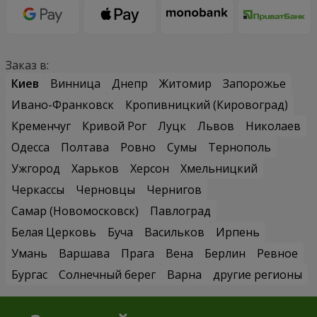
Заказ в:
Киев
Винница
Днепр
Житомир
Запорожье
Ивано-Франковск
Кропивницкий (Кировоград)
Кременчуг
Кривой Рог
Луцк
Львов
Николаев
Одесса
Полтава
Ровно
Сумы
Тернополь
Ужгород
Харьков
Херсон
Хмельницкий
Черкассы
Черновцы
Чернигов
Самар (Новомосковск)
Павлоград
Белая Церковь
Буча
Васильков
Ирпень
Умань
Варшава
Прага
Вена
Берлин
Ревное
Бургас
Солнечный берег
Варна
другие регионы