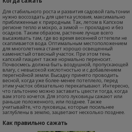
Когда сажать
Для стабильного роста и развития садовой гальтонии
нужно воссоздать для цветка условия, максимально
приближенные к природным. Так, летом в Капском
регионе тепло и мокро, а зимой — прохладно и без
осадков. Таким образом, растение лучше всего
высаживать там, где во время весенней оттепели не
скапливается вода. Оптимальным местоположением
для многолетника станет хорошо освещенный
каменистый отвесный участок. При этом тень
капский гиацинт также нормально переносит.
Почвосмесь должна быть воздушной, пропускающей
влагу, с невысокой кислотностью и с добавлением
перегнойной земли. Высадку принято проводить
весной, когда уже более-менее потеплело, перед
этим участок обязательно перекапывают. Интересно,
что гальтонию можно заставить цвести тогда, когда
вам этого хочется. Для этого луковицы сажают или
раньше положенного, или позднее. Также
учитывайте, что луковицы, которые посильнее
заглублены в землю, зацветают несколько позднее.
Как правильно сажать