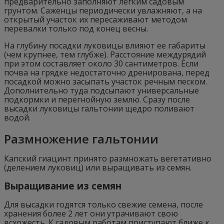
предварительно заполняют легким садовым
грунтом. Саженцы периодически увлажняют, а на
открытый участок их пересаживают методом
перевалки только под конец весны.
На глубину посадки луковицы влияют ее габариты
(чем крупнее, тем глубже). Расстояние междурядий
при этом составляет около 30 сантиметров. Если
почва на грядке недостаточно дренирована, перед
посадкой можно засыпать участок речным песком.
Дополнительно туда подсыпают универсальные
подкормки и перегнойную землю. Сразу после
высадки луковицы гальтонии щедро поливают
водой.
Размножение гальтонии
Капский гиацинт принято размножать вегетативно
(делением луковиц) или выращивать из семян.
Выращивание из семян
Для высадки годятся только свежие семена, после
хранения более 2 лет они утрачивают свою
всхожесть. К садовым работам приступают ближе к