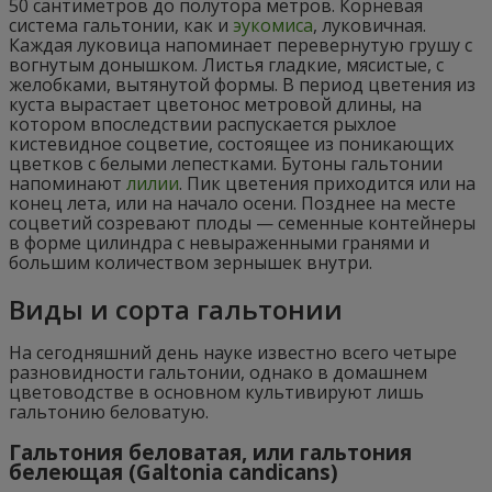
50 сантиметров до полутора метров. Корневая
система гальтонии, как и
эукомиса
, луковичная.
Каждая луковица напоминает перевернутую грушу с
вогнутым донышком. Листья гладкие, мясистые, с
желобками, вытянутой формы. В период цветения из
куста вырастает цветонос метровой длины, на
котором впоследствии распускается рыхлое
кистевидное соцветие, состоящее из поникающих
цветков с белыми лепестками. Бутоны гальтонии
напоминают
лилии
. Пик цветения приходится или на
конец лета, или на начало осени. Позднее на месте
соцветий созревают плоды — семенные контейнеры
в форме цилиндра с невыраженными гранями и
большим количеством зернышек внутри.
Виды и сорта гальтонии
На сегодняшний день науке известно всего четыре
разновидности гальтонии, однако в домашнем
цветоводстве в основном культивируют лишь
гальтонию беловатую.
Гальтония беловатая, или гальтония
белеющая (Galtonia candicans)