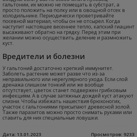
гальтонии, их можно не помещать в субстрат, а
просто положить на полку или в овощной отсек в
холодильнике. Периодически проветривайте
посевной материал, чтобы он не отсырел. Когда
наступит настоящее весеннее тепло, капский гиацинт
высаживают обратно на грядку. Перед этим при
желании можно осуществить деление и размножить
куст.
Вредители и болезни
У гальтоний достаточно крепкий иммунитет.
Заболеть растение может разве что из-за
неправильного или нерегулярного ухода. Если слой
дренажа слишком тонкий или же вообще
отсутствует, цветок станет подвержен грибковым
инфекциям. А в случае затяжных дождей куст атакуют
слизни. Чтобы избежать нашествия брюхоногих,
участок с гальтониями присыпают древесной золой.
Также паразитов можно просто снимать руками или
ставить для них специальные ловушки.
Дата:
13.01.2023
Просмотров:
9233