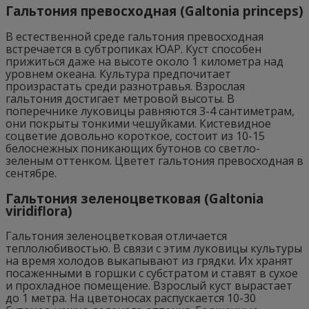
Гальтония превосходная (Galtonia princeps)
В естественной среде гальтония превосходная
встречается в субтропиках ЮАР. Куст способен
прижиться даже на высоте около 1 километра над
уровнем океана. Культура предпочитает
произрастать среди разнотравья. Взрослая
гальтония достигает метровой высоты. В
поперечнике луковицы равняются 3-4 сантиметрам,
они покрыты тонкими чешуйками. Кистевидное
соцветие довольно короткое, состоит из 10-15
белоснежных поникающих бутонов со светло-
зеленым оттенком. Цветет гальтония превосходная в
сентябре.
Гальтония зеленоцветковая (Galtonia
viridiflora)
Гальтония зеленоцветковая отличается
теплолюбивостью. В связи с этим луковицы культуры
на время холодов выкапывают из грядки. Их хранят
посаженными в горшки с субстратом и ставят в сухое
и прохладное помещение. Взрослый куст вырастает
до 1 метра. На цветоносах распускается 10-30