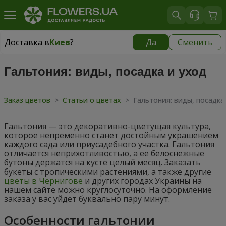
Доставка в
Киев
?
Да
Сменить
Доставка в
Киев
|
бесплатно
Гальтония: виды, посадка и уход
Заказ цветов
>
Статьи о цветах
>
Гальтония: виды, посадка
Гальтония — это декоративно-цветущая культура,
которое непременно станет достойным украшением
каждого сада или приусадебного участка. Гальтония
отличается неприхотливостью, а ее белоснежные
бутоны держатся на кусте целый месяц. Заказать
букеты с тропическими растениями, а также другие
цветы в Чернигове
и других городах Украины на
нашем сайте можно круглосуточно. На оформление
заказа у вас уйдет буквально пару минут.
Особенности гальтонии