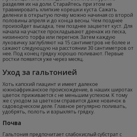
разделяя их на доли. Старайтесь при этом не
травмировать хлипкие корешки куста. Сажать
деленки в открытую почву можно начиная со второй
половины апреля и до конца весны. Чем позднее
произойдет высадка, тем позднее зацветет куст. Для
начала на участке прокладывают дренаж из песка,
низинного торфа или перегноя. Затем каждую
луковичку заглубляют на 15 сантиметров не более и
сажают следующую на расстоянии 30 сантиметров от
нее. Под конец грядку хорошо поливают. Первые
ростки появятся уже через месяц.
Уход за гальтонией
Хоть капский гиацинт и имеет далекое
южноафриканское происхождение, в наших широтах
цветок приживается с не меньшим успехом. К тому
же с уходом за цветком справится даже новичок в
садоводческом деле. Главное регулярно поливать,
удобрять, полоть и взрыхлять грядку.
Почва
Гальтония предпочитает слабокислый субстрат с