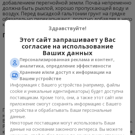
добавлением перегнойной земли. Почва непременно
должна быть рыхлой, хорошо пропускающей воду и
воздух. Перед высадкой гальтонии грунт на грядке
обязательно перекапывают, попутно добавляя в него
крупнозернистый песок.
Здравствуйте!
Полив
Этот сайт запрашивает у Вас
согласие на использование
Ваших данных
Персонализированная реклама и контент,
аналитика, определение эффективности
Хранение и/или доступ к информации на
Вашем устройстве
Информация с Вашего устройства (например, файлы
cookie и уникальные идентификаторы) будет доступна
поставщикам. Кроме того, они, а также этот сайт или
приложение смогут сохранять информацию с Вашего
Гальтонию нужно регулярно поливать, а после этого
устройства и обрабатывать Ваши персональные
не забывать рыхлить почву и пропалывать сорняки.
данные.
В начале сезона вегетации куст поливают через день.
Некоторые поставщики могут использовать Ваши
Рыхлите грунт осторожно, чтобы не повредить
данные на основании законного интереса. Вы можете
корневую систему. С наступлением периода цветения