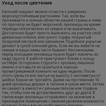
Уход после цветения
Капский гиацинт можно отнести к умеренно
морозоустойчивым растениям. Так, если вы
проживаете в южных областях нашей страны и зима
по прогнозу не будет морозной, луковицы на время
периода покоя можно из грядки и не выкапывать.
Достаточно будет просто выложить на участке слой
древесных опилок или сухого торфа, покрытый
пожухлой листвой или лапником. Подобное укрытие
делают в сухой осенний день. Если же вы живете на
севере и ваши зимы часто бывают бесснежными,
перед холодами луковицы нужно будет извлечь из
недр грунта. К работе приступают ближе к концу
октября. Осторожно струсите с луковиц лишнюю
землю и оставьте их сушиться в хорошо
проветриваемой комнате на одну неделю. После
этого срежьте все листья на высоту 2 сантиметра от
шейки. Корни не трогайте. Далее на протяжении 10
дней луковицы держат в теплом и сухом месте. Затем
их сажают в емкости с речным песком или торфом
так, чтобы они не дотрагивались друг до друга. В
таком виде луковицы отправляют на хранение в
прохладное помещение с низким уровнем влажности
воздуха. Если у вас не особо много луковиц