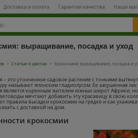
Доставка и оплата
Гарантии качества
Наши маг
смия: выращивание, посадка и уход
тов
>
Статьи о цветах
>
Крокосмия: выращивание, посадка и у
я – это утонченное садовое растение с тонкими вытян
уру называют японским гладиолусом. Ее засушенная лис
я является коренным жителем южных широт Африки, но
ветоводы мечтают добавить эту красавицу в свою колл
т правила высадки крокосмии на грядке и как ухажива
азать с доставкой на дом.
нности крокосмии