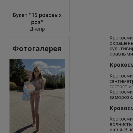
Букет "15 розовых
роз"
Днепр
Крокосми
окрашены 
Фотогалерея
культивир
красными
Крокосм
Крокосми
сантимет
состоят и
Крокосми
заморозк
Крокосм
Крокосмия
волнистые
июня. Вы