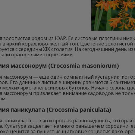
я золотистая родом из ЮАР. Ее листовые пластины име
в яркий кораллово-желтый тон. Цветение золотистой к
уется с середины XIX столетия. На сегодняшний день и
 или оранжевыми соцветиями.
ия массонорум (Crocosmia masoniorum)
я массонорум — еще один компактный кустарник, котор
ров. Его длинные листья в ширину равняются 5 сантим
з мелких ярко-апельсиновых бутонов. Начало сезона цв
я массонорум привлекает внимание садоводов не тольк
ам.
ия паникулата (Crocosmia paniculata)
 паникулата — высокорослая разновидность, которая в
. Культура зацветает намного раньше чем сородичи, е
соко ценится за пушистые щитковые соцветия ярко-ора