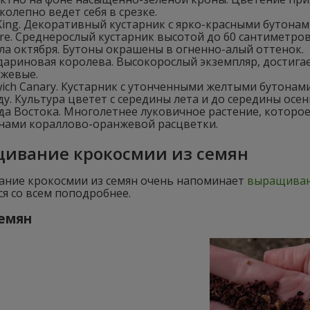
колепно ведет себя в срезке.
King. Декоративный кустарник с ярко-красными бутонам
fire. Среднерослый кустарник высотой до 60 сантиметров
ла октября. Бутоны окрашены в огненно-алый оттенок.
ариновая королева. Высокорослый экземпляр, достига
жевые.
ich Canary. Кустарник с утонченными желтыми бутона
ду. Культура цветет с середины лета и до середины осен
да Востока. Многолетнее луковичное растение, которо
нами кораллово-оранжевой расцветки.
ивание крокосмии из семян
ние крокосмии из семян очень напоминает
выращиван
я со всем поподробнее.
семян