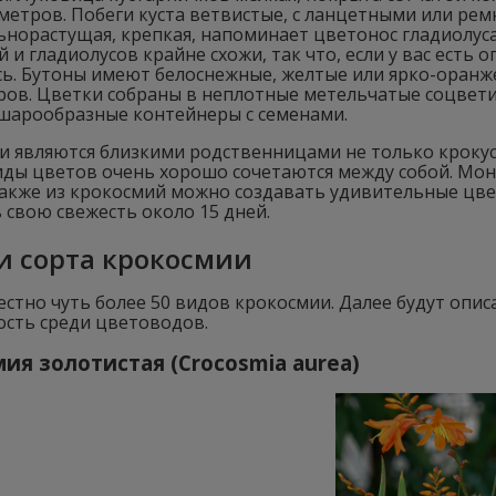
метров. Побеги куста ветвистые, с ланцетными или ре
норастущая, крепкая, напоминает цветонос гладиолуса
 и гладиолусов крайне схожи, так что, если у вас есть 
ь. Бутоны имеют белоснежные, желтые или ярко-оранже
ов. Цветки собраны в неплотные метельчатые соцветия
шарообразные контейнеры с семенами.
 являются близкими родственницами не только крокусов
виды цветов очень хорошо сочетаются между собой. Мо
Также из крокосмий можно создавать удивительные цв
 свою свежесть около 15 дней.
и сорта крокосмии
естно чуть более 50 видов крокосмии. Далее будут опи
ость среди цветоводов.
ия золотистая (Crocosmia aurea)