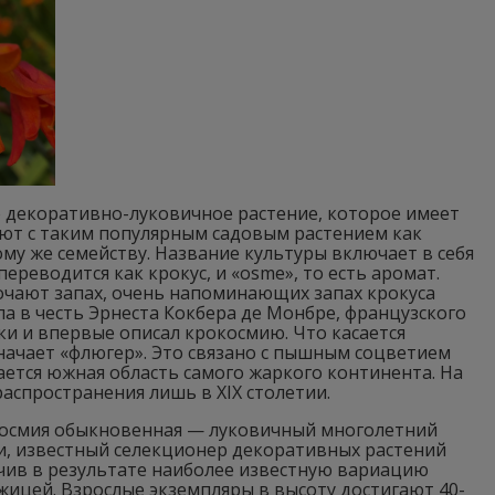
то декоративно-луковичное растение, которое имеет
ют с таким популярным садовым растением как
тому же семейству. Название культуры включает в себя
переводится как крокус, и «osme», то есть аромат.
точают запах, очень напоминающих запах крокуса
а в честь Эрнеста Кокбера де Монбре, французского
ки и впервые описал крокосмию. Что касается
значает «флюгер». Это связано с пышным соцветием
ается южная область самого жаркого континента. На
спространения лишь в XIX столетии.
космия обыкновенная — луковичный многолетний
и, известный селекционер декоративных растений
учив в результате наиболее известную вариацию
жицей. Взрослые экземпляры в высоту достигают 40-