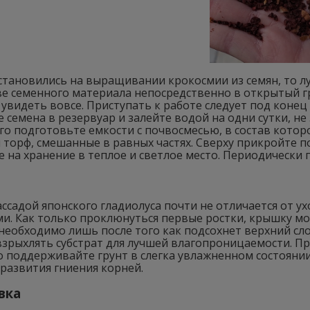
становились на выращивании крокосмии из семян, то л
ве семенного материала непосредственно в открытый г
увидеть вовсе. Приступать к работе следует под конец
 семена в резервуар и залейте водой на одни сутки, не
го подготовьте емкости с почвосмесью, в состав которо
 торф, смешанные в равных частях. Сверху прикройте 
 на хранение в теплое и светлое место. Периодически 
ассадой японского гладиолуса почти не отличается от
ми. Как только проклюнуться первые ростки, крышку м
необходимо лишь после того как подсохнет верхний сло
взрыхлять субстрат для лучшей влагопроницаемости. 
 поддерживайте грунт в слегка увлажненном состоянии,
 развития гниения корней.
вка