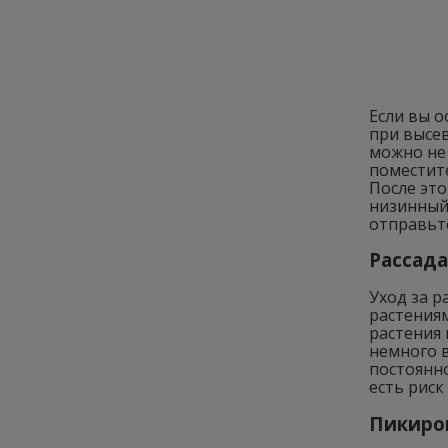
Если вы о
при высе
можно не 
поместите
После это
низинный
отправьте
Рассада
Уход за р
растения
растения 
немного 
постоянно
есть риск
Пикиро