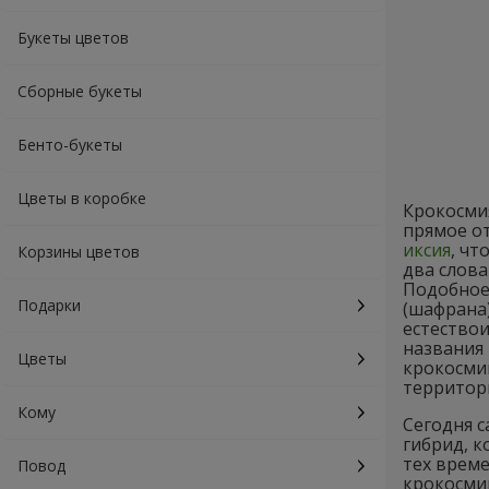
Букеты цветов
Сборные букеты
Бенто-букеты
Цветы в коробке
Крокосмия
прямое о
иксия
, чт
Корзины цветов
два слова
Подобное 
Подарки
(шафрана)
естествои
названия 
Цветы
крокосмии
территор
Кому
Сегодня 
гибрид, 
тех време
Повод
крокосмии