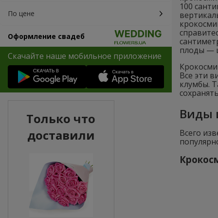
100 санти
По цене
вертикаль
крокосмий
справитес
Оформление свадеб
сантиметр
плоды — 
Скачайте наше мобильное приложение
Крокосмии
Все эти 
клумбы. 
сохранять
Виды 
Только что
доставили
Всего изв
популярн
Крокосм