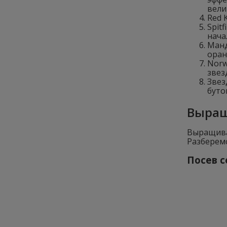
вели
Red 
Spit
нача
Манд
оран
Norw
звез
Звез
буто
Выращ
Выращива
Разберемс
Посев 