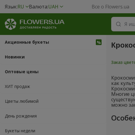
Язык:
RU
Валюта:
UAH
Все о Flowers.ua
Акционные букеты
Кроко
Новинки
Заказ цве
Оптовые цены
Крокосми
как культ
ХИТ продаж
Крокосми
Многие ц
существую
Цветы любимой
можно зак
Особе
День рождения
Букеты недели