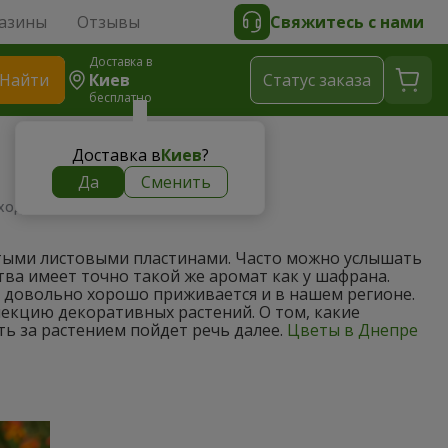
азины
Отзывы
Свяжитесь с нами
Доставка в
Найти
Киев
Cтатус заказа
бесплатно
Доставка в
Киев
?
Да
Сменить
ход
утыми листовыми пластинами. Часто можно услышать
тва имеет точно такой же аромат как у шафрана.
 довольно хорошо приживается и в нашем регионе.
екцию декоративных растений. О том, какие
ть за растением пойдет речь далее.
Цветы в Днепре