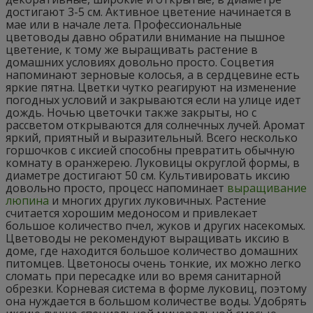
достигают 3-5 см. Активное цветение начинается в
мае или в начале лета. Профессиональные
цветоводы давно обратили внимание на пышное
цветение, к тому же выращивать растение в
домашних условиях довольно просто. Соцветия
напоминают зерновые колосья, а в сердцевине есть
яркие пятна. Цветки чутко реагируют на изменение
погодных условий и закрываются если на улице идет
дождь. Ночью цветочки также закрыты, но с
рассветом открываются для солнечных лучей. Аромат
яркий, приятный и выразительный. Всего несколько
горшочков с иксией способны превратить обычную
комнату в оранжерею. Луковицы округлой формы, в
диаметре достигают 50 см. Культивировать иксию
довольно просто, процесс напоминает
выращивание
люпина
и многих других луковичных. Растение
считается хорошим медоносом и привлекает
большое количество пчел, жуков и других насекомых.
Цветоводы не рекомендуют выращивать иксию в
доме, где находится большое количество домашних
питомцев. Цветоносы очень тонкие, их можно легко
сломать при пересадке или во время санитарной
обрезки. Корневая система в форме луковиц, поэтому
она нуждается в большом количестве воды. Удобрять