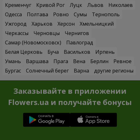
Кременчуг
Кривой Рог
Луцк
Львов
Николаев
Одесса
Полтава
Ровно
Сумы
Тернополь
Ужгород
Харьков
Херсон
Хмельницкий
Черкассы
Черновцы
Чернигов
Самар (Новомосковск)
Павлоград
Белая Церковь
Буча
Васильков
Ирпень
Умань
Варшава
Прага
Вена
Берлин
Ревное
Бургас
Солнечный берег
Варна
другие регионы
Заказывайте в приложении
Flowers.ua и получайте бонусы