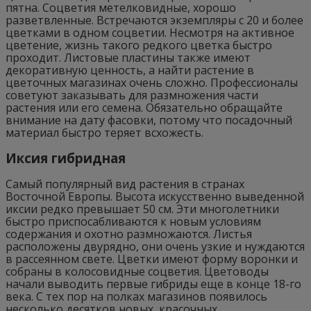
пятна. Соцветия метелковидные, хорошо
разветвленные. Встречаются экземпляры с 20 и более
цветками в одном соцветии. Несмотря на активное
цветение, жизнь такого редкого цветка быстро
проходит. Листовые пластины также имеют
декоративную ценность, а найти растение в
цветочных магазинах очень сложно. Профессионалы
советуют заказывать для размножения части
растения или его семена. Обязательно обращайте
внимание на дату фасовки, потому что посадочный
материал быстро теряет всхожесть.
Иксия гибридная
Самый популярный вид растения в странах
Восточной Европы. Высота искусственно выведенной
иксии редко превышает 50 см. Эти многолетники
быстро приспосабливаются к новым условиям
содержания и охотно размножаются. Листья
расположены двурядно, они очень узкие и нуждаются
в рассеянном свете. Цветки имеют форму воронки и
собраны в колосовидные соцветия. Цветоводы
начали выводить первые гибриды еще в конце 18-го
века. С тех пор на полках магазинов появилось
несколько десятков новых, красочных