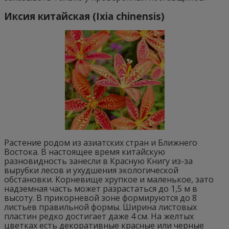
Иксия китайская (Ixia chinensis)
Растение родом из азиатских стран и Ближнего
Востока. В настоящее время китайскую
разновидность занесли в Красную Книгу из-за
вырубки лесов и ухудшения экологической
обстановки. Корневище хрупкое и маленькое, зато
надземная часть может разрастаться до 1,5 м в
высоту. В прикорневой зоне формируются до 8
листьев правильной формы. Ширина листовых
пластин редко достигает даже 4 см. На желтых
цветках есть декоративные красные или черные