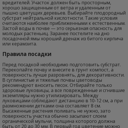
вредителей. Участок должен быть просторным,
хорошо защищенным от ветра и удаленным от
пышно цветущих деревьев. Выбирайте плодородный
субстрат нейтральной кислотности. Такие условия
считаются наиболее приближенными к естественным.
Застой воды в почве — это серьезная опасность для
молодых растеньиц. Заранее постелите на дно
посадочной ямы хороший дренаж из битого кирпича
или керамзита.
Правила посадки
Перед посадкой необходимо подготовить субстрат.
Перекопайте почву и внесите в грунт компост, а
поверхность лучше разровнять, для декоративности.
В суглинистые и тяжелые почвы цветоводы
рекомендуют вносить песок. Отбирайте только
здоровые луковицы, а все поврежденные и сгнившие
экземпляры нужно утилизировать. Между
луковицами соблюдают дистанцию в 10-12 см, а при
размножении детками она составляет 8 см.
Высаженные растения поливать не нужно, зато
поверхность участка обычно засыпают слоем
органической мульчи, толщина которого должна
быть от 20 до 30 мм. В первый год цветение можно