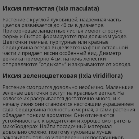
Иксия пятнистая (Ixia maculata)
Растение с круглой луковицей, надземная часть
цветка развивается до 40 см в диаметре.
Прикорневые ланцетные листья имеют строгую
форму и быстро формируются при должном уходе.
Цветочки темные, пурпурные или красные.
Сердцевина всегда выделяется на фоне остальной
части и придает иксии особенный вид. Диаметр
венчика примерно 4 см, на ночь лепестки
отправляются “отдыхать” и закрываются от холода.
Иксия зеленоцветковая (Ixia viridiflora)
Растение смотрится довольно необычно. Маленькие
зеленые цветочки растут на красивых ветках. На
колоске их раскрывается достаточно много, и к
началу июня они становятся настоящим украшением
сада. Сердцевина полностью черная, а сами растения
обладает тонким ароматом. Они отличаются
устойчивостью к вредителям и хорошо смотрятся в
миксбордерах. Найти посадочный материал
довольно сложно, поэтому луковицы лучше
заказывать только у проверенных поставщиков.