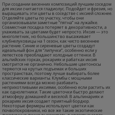
При создании весенних композиций лучшим соседом
для иксии считается гладиолус. Подойдет и фрезия, но
выращивать эти цветы в соседстве с иксией сложнее.
Отделяйте цветы по участку, чтобы они
организовывали заметные “пятна” на лужайке.
Совместная посадка потеряет в декоративности, а
ухаживать за цветами будет непросто. Иксия — это
многолетник, но большинство высаживает
клубнелуковицы на 1 сезон, как чисто весеннее
растение. Синие и сиреневые цветы создадут
идеальный фон для “липучки”, особенно если у
лепестков преобладают холодные оттенки. В
альпийских горках, рокариях и рабатках иксия
смотрится не органично. Небольшие цветоносы
теряются на крутых подъемах и больших
пространствах, поэтому лучше выбирать более
классические варианты. Клумбы с мощными
растениями всегда можно разбавить
неприхотливыми иксиями, особенно если растить их
как однолетники. Такие цветочки быстро делают
атмосферу домашней и веселой. В альпинариях и
рокариях иксия создает приятный бордюр.
Некоторые фермеры используют цветки как
почвопокровники, но все же такие экзотические