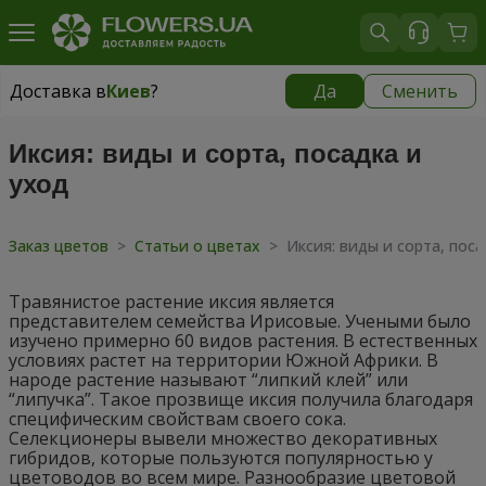
Доставка в
Киев
?
Да
Сменить
Доставка в
Киев
|
бесплатно
Иксия: виды и сорта, посадка и
уход
Заказ цветов
>
Статьи о цветах
>
Иксия: виды и сорта, поса
Травянистое растение иксия является
представителем семейства Ирисовые. Учеными было
изучено примерно 60 видов растения. В естественных
условиях растет на территории Южной Африки. В
народе растение называют “липкий клей” или
“липучка”. Такое прозвище иксия получила благодаря
специфическим свойствам своего сока.
Селекционеры вывели множество декоративных
гибридов, которые пользуются популярностью у
цветоводов во всем мире. Разнообразие цветовой