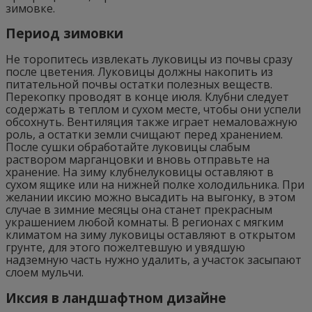
зимовке.
Период зимовки
Не торопитесь извлекать луковицы из почвы сразу
после цветения. Луковицы должны накопить из
питательной почвы остатки полезных веществ.
Перекопку проводят в конце июля. Клубни следует
содержать в теплом и сухом месте, чтобы они успели
обсохнуть. Вентиляция также играет немаловажную
роль, а остатки земли счищают перед хранением.
После сушки обработайте луковицы слабым
раствором марганцовки и вновь отправьте на
хранение. На зиму клубнелуковицы оставляют в
сухом ящике или на нижней полке холодильника. При
желании иксию можно высадить на выгонку, в этом
случае в зимние месяцы она станет прекрасным
украшением любой комнаты. В регионах с мягким
климатом на зиму луковицы оставляют в открытом
грунте, для этого пожелтевшую и увядшую
надземную часть нужно удалить, а участок засыпают
слоем мульчи.
Иксия в ландшафтном дизайне