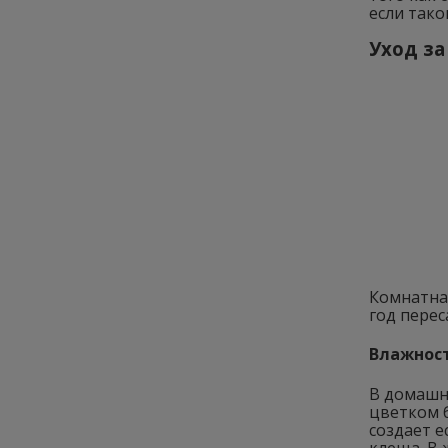
если тако
Уход з
Комнатная
год пере
Влажност
В домашни
цветком б
создает е
клеща. В 