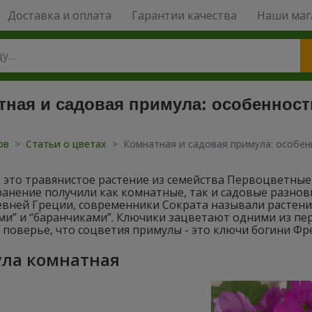
Доставка и оплата
Гарантии качества
Наши маг
тная и садовая примула: особеннос
тов
>
Статьи о цветах
>
Комнатная и садовая примула: особе
 это травянистое растение из семейства Первоцветные
анение получили как комнатные, так и садовые разнов
евней Греции, современники Сократа называли растени
и” и “баранчиками”. Ключики зацветают одними из пер
 поверье, что соцветия примулы - это ключи богини Фр
ла комнатная