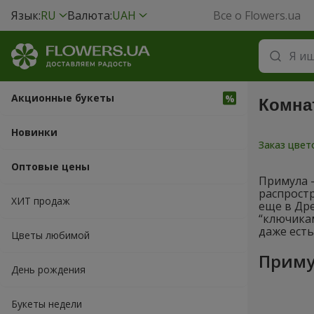
Язык:
RU
Валюта:
UAH
Все о Flowers.ua
Акционные букеты
Комна
Новинки
Заказ цве
Оптовые цены
Примула -
распростр
ХИТ продаж
еще в Др
“ключикам
даже есть
Цветы любимой
Приму
День рождения
Букеты недели