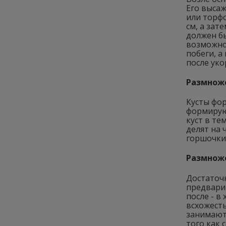
Его высаж
или торф
см, а зат
должен бы
возможно
побеги, а
после ук
Размнож
Кусты фо
формируют
куст в те
делят на 
горшочки
Размнож
Достаточн
предвари
после - в
всхожесть
занимаютс
того как 