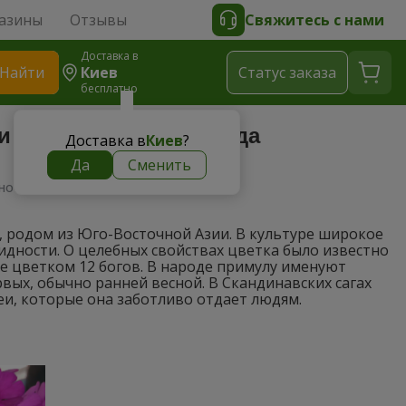
азины
Отзывы
Свяжитесь с нами
Доставка в
Найти
Киев
Cтатус заказа
бесплатно
ти выращивания и ухода
Доставка в
Киев
?
Да
Сменить
нности выращивания и ухода
, родом из Юго-Восточной Азии. В культуре широкое
идности. О целебных свойствах цветка было известно
е цветком 12 богов. В народе примулу именуют
вых, обычно ранней весной. В Скандинавских сагах
еи, которые она заботливо отдает людям.