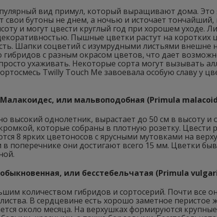
пулярный вид примул, который выращивают дома. Это 
т свои бутоны не днем, а ночью и источает тончайший
ысоту и могут цвести круглый год при хорошем уходе. 
декоративностью. Пышные цветки растут на коротких 
сть. Шапки соцветий с изумрудными листьями внешне 
 гибридов с разным окрасом цветов, что дает возможно
просто ухаживать. Некоторые сорта могут вызывать ал
ортосмесь Twilly Touch Me завоевала особую славу у ц
Малакоидес, или мальвоподобная (Primula malacoid
о высокий однолетник, вырастает до 50 см в высоту и
кромкой, которые собраны в плотную розетку. Цвести ра
тся 8 ярких цветоносов с ярусными мутовками на верх
 в поперечнике они достигают всего 15 мм. Цветки быв
ной.
обыкновенная, или бесстебельчатая (Primula vulgari
ьшим количеством гибридов и сортосерий. Почти все о
листва. В сердцевине есть хорошо заметное перистое 
тся около месяца. На верхушках формируются крупные 