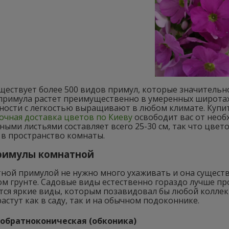
ществует более 500 видов примул, которые значительно
 примула растет преимущественно в умеренных широтах
ности с легкостью выращивают в любом климате. Купит
очная доставка цветов по Киеву
освободит вас от необх
ными листьями составляет всего 25-30 см, так что цве
 в пространство комнаты.
римулы комнатной
ной примулой не нужно много ухаживать и она существ
ом грунте. Садовые виды естественно гораздо лучше п
ся яркие виды, которым позавидовал бы любой коллекц
астут как в саду, так и на обычном подоконнике.
обратноконическая (обконика)