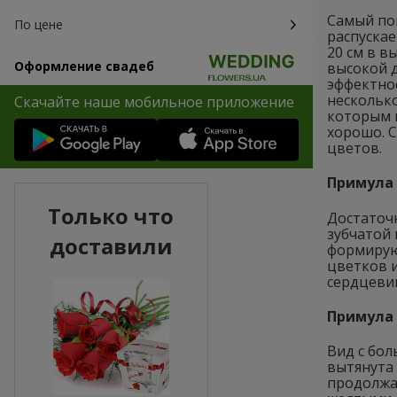
Самый по
По цене
распускае
20 см в в
Оформление свадеб
высокой 
эффектно
несколько
Скачайте наше мобильное приложение
которым 
хорошо. С
цветов.
Примула 
Только что
Достаточн
зубчатой 
доставили
формирую
цветков и
сердцеви
Примула 
Вид с бол
вытянута 
продолжае