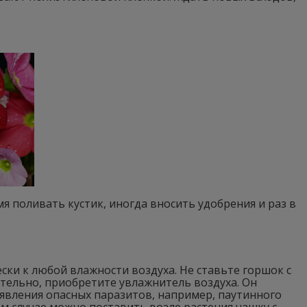
я поливать кустик, иногда вносить удобрения и раз в
ски к любой влажности воздуха. Не ставьте горшок с
тельно, приобретите увлажнитель воздуха. Он
оявления опасных паразитов, например, паутинного
ем случае можно поставить возле растения чашку с