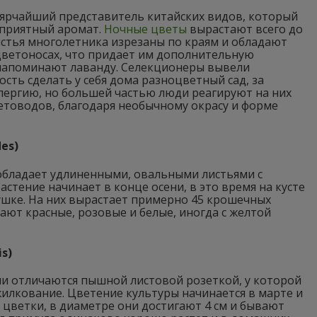
ярчайший представитель китайских видов, который
, приятный аромат.
Ночные цветы
вырастают всего до
Листья многолетника изрезаны по краям и обладают
цветоносах, что придает им дополнительную
напоминают лаванду. Селекционеры вывели
сть сделать у себя дома разноцветный сад, за
лергию, но большей частью люди реагируют на них
ветоводов, благодаря необычному окрасу и форме
es)
 обладает удлиненными, овальными листьями с
стение начинает в конце осени, в это время на кусте
ушке. На них вырастает примерно 45 крошечных
ают красные, розовые и белые, иногда с желтой
s)
ни отличаются пышной листовой розеткой, у которой
жилкование. Цветение культуры начинается в марте и
цветки, в диаметре они достигают 4 см и бывают