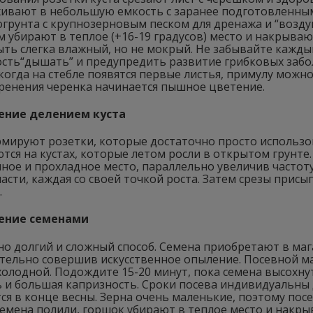
ивают в небольшую емкость с заранее подготовленным 
огрунта с крупнозерновым песком для дренажа и “возд
ем убирают в теплое (+16-19 градусов) место и накрыва
ть слегка влажный, но не мокрый. Не забывайте кажды
сть“дышать” и предупредить развитие грибковых забол
 когда на стебле появятся первые листья, примулу мож
оренения черенка начинается пышное цветение.
ение делением куста
рмируют розетки, которые достаточно просто использо
ся на кустах, которые летом росли в открытом грунте
мное и прохладное место, параллельно увеличив частот
части, каждая со своей точкой роста. Затем срезы при
.
ение семенами
о долгий и сложный способ. Семена приобретают в маг
тельно совершив искусственное опыление. Посевной ма
 холодной. Подождите 15-20 минут, пока семена высохну
 и большая капризность. Сроки посева индивидуальны 
я в конце весны. Зерна очень маленькие, поэтому посе
семена полили, горшок убирают в теплое место и накр