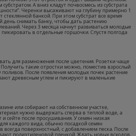
субстратом. А вниз кладут почвосмесь из субстрата
ушности”. Черенки высаживают на глубину примерно 1
ют стеклянной банкой. При этом субстрат все время
й день снимать банку, чтобы дать растению
еваний. Через 3 месяца начнут развиваться молодые
но пикировать в отдельные горшочки. Спустя полгода
вать для размножения после цветения. Розетки чаще
. Получить такие отростки можно, поместив взрослый
у поливов. После появления молодых почек растение
сыпают древесным углем и пикируют в маленькие
азине или собирают на собственном участке,
териал нужно выдержать сперва в теплой воде, а
т и сейте после просушивания. У семян низкая
для каждого вида, обычно посадкой семян
в всегда поверхностный, с добавлением песка. После
ывают полиэтиленовой пленкой. Ждать новых всходов,