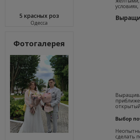
желтыми,
условиях,
5 красных роз
Выращи
Одесса
Фотогалерея
Выращива
приближе
открытый 
Выбор п
Неопытны
сделать п