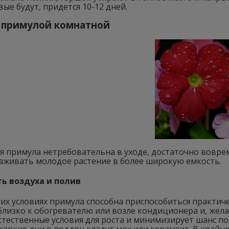
вые будут, придется 10-12 дней.
а примулой комнатной
 примула нетребовательна в уходе, достаточно воврем
саживать молодое растение в более широкую емкость.
ь воздуха и полив
х условиях примула способна приспособиться практиче
лизко к обогревателю или возле кондиционера и, жела
стественные условия для роста и минимизирует шанс п
жаркие дни в поддон кладут мох или керамзит. В крайн