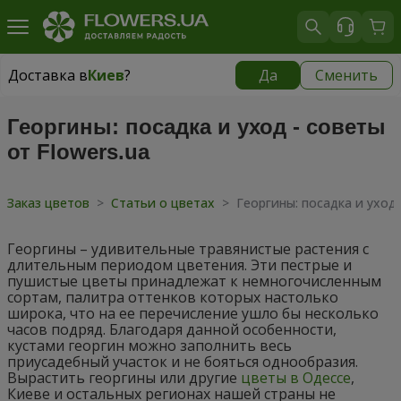
Доставка в
Киев
?
Да
Сменить
Доставка в
Киев
|
бесплатно
Георгины: посадка и уход - советы
от Flowers.ua
Заказ цветов
>
Статьи о цветах
>
Георгины: посадка и уход 
Георгины – удивительные травянистые растения с
длительным периодом цветения. Эти пестрые и
пушистые цветы принадлежат к немногочисленным
сортам, палитра оттенков которых настолько
широка, что на ее перечисление ушло бы несколько
часов подряд. Благодаря данной особенности,
кустами георгин можно заполнить весь
приусадебный участок и не бояться однообразия.
Вырастить георгины или другие
цветы в Одессе
,
Киеве и остальных регионах нашей страны не