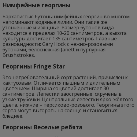
Нимфейные георгины
Бархатистые бутоны нимфейных георгин во многом
напоминают водяные лилии. Они такие же
утонченные и изящные. Размер бутонов вида
находится в пределах 10-20 сантиметров, а высота
культуры достигает 135 сантиметров. Главные
разновидности: Gary Hock с нежно-розовыми
бутонами, белоснежная Janett и пурпурная
Brushstrokes.
Георгины Fringe Star
Это нетребовательный сорт растений, причислен к
кактусовым. Отличается пышным и длительным
цветением. Ширина соцветий достигает 30
сантиметров. Лепестки заостренные, скручены в
узкие трубочки. Центральные лепестки ярко-жёлтого
цвета, нижние – персиково-розового. Георгины этого
сорта могут выгорать на солнце и становиться
бледнее.
Георгины Веселые ребята