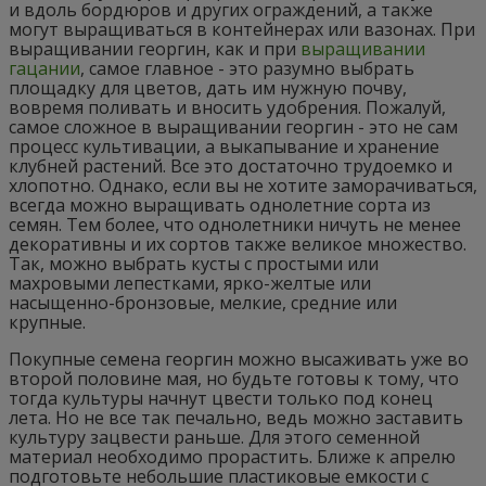
и вдоль бордюров и других ограждений, а также
могут выращиваться в контейнерах или вазонах. При
выращивании георгин, как и при
выращивании
гацании
, самое главное - это разумно выбрать
площадку для цветов, дать им нужную почву,
вовремя поливать и вносить удобрения. Пожалуй,
самое сложное в выращивании георгин - это не сам
процесс культивации, а выкапывание и хранение
клубней растений. Все это достаточно трудоемко и
хлопотно. Однако, если вы не хотите заморачиваться,
всегда можно выращивать однолетние сорта из
семян. Тем более, что однолетники ничуть не менее
декоративны и их сортов также великое множество.
Так, можно выбрать кусты с простыми или
махровыми лепестками, ярко-желтые или
насыщенно-бронзовые, мелкие, средние или
крупные.
Покупные семена георгин можно высаживать уже во
второй половине мая, но будьте готовы к тому, что
тогда культуры начнут цвести только под конец
лета. Но не все так печально, ведь можно заставить
культуру зацвести раньше. Для этого семенной
материал необходимо прорастить. Ближе к апрелю
подготовьте небольшие пластиковые емкости с