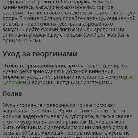
небольшой отрезок стебля снаружи. Если вы
занимаетесь высадкой высокорослых сортов
растения, тут же ставьте возле ямки подготовленную
опору. В конце обильно полейте саженцы очищенной
водой, а поверхность субстрата хорошенько
замульчируйте сухими листьями или древесными
опилками вперемешку с торфом (слой должен быть
примерно 5 см).
Уход за георгинами
Чтобы георгины обильно, ярко и пышно цвели, им
нужно регулярно уделять должное внимание.
Впрочем, уход за георгинами не сложнее, чем
уход за
целозией
и другими цветущими растениями.
Полив
Мульчирование поверхности почвы поможет
защитить георгины от брюхоногих паразитов, на
дольше задержать влагу в субстрате, а также сведет
к минимуму количество прополок. Полив должен
быть обильным, с интервалом один или два раза в
семь дней (в дождливый период поливать кусты не