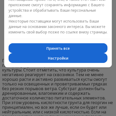
приложение смогут сохранять информацию с Вашего
устройства и обрабатывать Ваши персональные
данные.
Некоторые поставщики могут использовать Ваши
данные на основании законного интереса. Вы можете
изменить свой выбор позже по ссылке внизу страницы.
Принять все
Настройки
Перед тем, как высаживать георгины на открытую
площадку, нужно определиться с местом для
культуры. Стоит отметить, что культура очень
негативно реагирует на сквозняки. Тем не менее
хорошо расти и активно развиваться кусты смогут
только на освещенных и проветриваемых грядках
без резких порывов ветра. Субстрат должен быть
дренированным, влагоемким и содержать
достаточное количество питательных элементов.
При этом уровень кислотности грунта для георгин не
принципиален, но все же лучше, если он будет или
нейтральным, или с низкой кислотностью. Если на