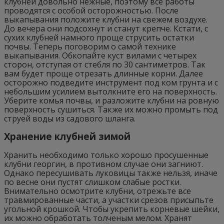
клубней довольно нежные, поэтому все работы
проводятся с особой осторожностью. После
выкапывания положите клубни на свежем воздухе.
До вечера они подсохнут и станут крепче. Кстати, с
сухих клубней намного проще струсить остатки
почвы. Теперь поговорим о самой технике
выкапывания. Обкопайте куст вилами с четырех
сторон, отступая от стебля по 30 сантиметров. Так
вам будет проще отрезать длинные корни. Далее
осторожно подведите инструмент под ком грунта и с
небольшим усилием вытолкните его на поверхность.
Уберите комья почвы, и разложите клубни на ровную
поверхность сушиться. Также их можно промыть под
струей воды из садового шланга.
Хранение клубней зимой
Хранить необходимо только хорошо просушенные
клубни георгин, в противном случае они загниют.
Однако пересушивать луковицы также нельзя, иначе
по весне они пустят слишком слабые ростки.
Внимательно осмотрите клубни, отрежьте все
травмированные части, а участки срезов присыпьте
угольной крошкой. Чтобы укрепить корневые шейки,
их можно обработать толченым мелом. Хранят