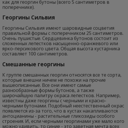
как для георгин бутоны (всего 5 сантиметров в
поперечнике).
Георгины Сильвия
Георгины Сильвия имеют шаровидные соцветия
правильной формы с поперечником 25 сантиметров.
Очень пушистые. Сердцевинка бутонов состоит из
сложенных лепестков насыщенно-оранжевого или
ярко-персикового цвета. Общая высота кустарника
составляет 100 сантиметров.
Смешанные георгины
К группе смешанных георгин относятся все те сорта,
которые внешни ничем не похожи на прочие
вышеописанные. Все они имеют самые
разнообразные формы бутонов, а также
широчайшую палитру окраса лепестков. Например,
известны даже георгины с черными и красно-
черными бутонами. Подобный неестественный окрас
появляется из-за того, что в кустах накапливаются
антоцианины - растительные гликозиды особого
строения. И, если черными георгинами уже мало кого
можно удивить, то синие - это заветная мечта всех