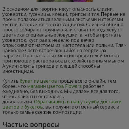
В основном для георгин несут опасность слизни,
уховертки, гусеницы, клещи, трипсы и тля. Первые не
прочь полакомиться зелеными листьями и стеблями
кустов, вторые же портят соцветия. Слизней обычно
просто собирают вручную или ставят неподалеку от
цветника специальные ловушки, а, чтобы прогнать
уховерток, куст раз в неделю под вечер
опрыскивают настоем из чистотела или полыни. Тля -
наиболее часто встречающийся на георгинах
паразит. Прогнать этих мелких вредителей можно
при помощи раствора воды с хозяйственным мылом.
А уничтожить трипсов и клещей способны
инсектициды.
Купить
букет из цветов
проще всего онлайн, тем
более, что
магазин цветов Flowers
работает
ежедневно, без выходных. Мы делаем все для того,
чтобы клиенты оставались
довольными.
Обратившись в нашу службу доставки
цветов и букетов
, вы получите отменный сервис и
только самые свежие композиции.
Частые вопросы