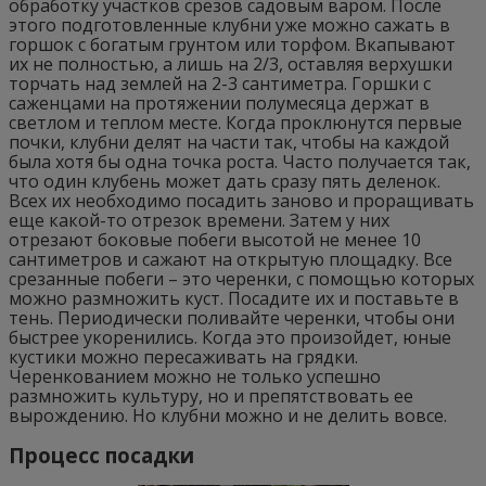
обработку участков срезов садовым варом. После
этого подготовленные клубни уже можно сажать в
горшок с богатым грунтом или торфом. Вкапывают
их не полностью, а лишь на 2/3, оставляя верхушки
торчать над землей на 2-3 сантиметра. Горшки с
саженцами на протяжении полумесяца держат в
светлом и теплом месте. Когда проклюнутся первые
почки, клубни делят на части так, чтобы на каждой
была хотя бы одна точка роста. Часто получается так,
что один клубень может дать сразу пять деленок.
Всех их необходимо посадить заново и проращивать
еще какой-то отрезок времени. Затем у них
отрезают боковые побеги высотой не менее 10
сантиметров и сажают на открытую площадку. Все
срезанные побеги – это черенки, с помощью которых
можно размножить куст. Посадите их и поставьте в
тень. Периодически поливайте черенки, чтобы они
быстрее укоренились. Когда это произойдет, юные
кустики можно пересаживать на грядки.
Черенкованием можно не только успешно
размножить культуру, но и препятствовать ее
вырождению. Но клубни можно и не делить вовсе.
Процесс посадки