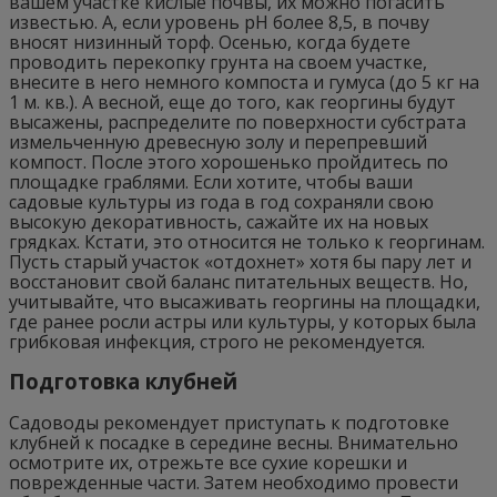
вашем участке кислые почвы, их можно погасить
известью. А, если уровень рН более 8,5, в почву
вносят низинный торф. Осенью, когда будете
проводить перекопку грунта на своем участке,
внесите в него немного компоста и гумуса (до 5 кг на
1 м. кв.). А весной, еще до того, как георгины будут
высажены, распределите по поверхности субстрата
измельченную древесную золу и перепревший
компост. После этого хорошенько пройдитесь по
площадке граблями. Если хотите, чтобы ваши
садовые культуры из года в год сохраняли свою
высокую декоративность, сажайте их на новых
грядках. Кстати, это относится не только к георгинам.
Пусть старый участок «отдохнет» хотя бы пару лет и
восстановит свой баланс питательных веществ. Но,
учитывайте, что высаживать георгины на площадки,
где ранее росли астры или культуры, у которых была
грибковая инфекция, строго не рекомендуется.
Подготовка клубней
Садоводы рекомендует приступать к подготовке
клубней к посадке в середине весны. Внимательно
осмотрите их, отрежьте все сухие корешки и
поврежденные части. Затем необходимо провести