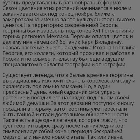
бутоны представлены в разнообразных формах.
Сезон цветения этих растений начинается в июле и
заканчивается аж под конец ноября, ближе к
заморозкам. И именно за это культуры столь высоко
ценятся. На территорию современной Европы
георгины были завезены под конец XVIII столетия из
горных регионов Мексики. Первым описал цветок и
дал ему имя немецкий ботаник Карл Вильденау,
назвав растение в честь академика Йохана Готтлиба
Георгия, его коллеги, который проживал и работал в
России и по совместительству был еще ведущим
специалистом в области географии и этнографии.
Существует легенда, что в былые времена георгины
выращивались исключительно в королевском саду и
охранялись под семью замками. Но, в один
прекрасный день, юный садовник смог украсть
растение и посадил его на грядке под окном своей
любимой девушки. За этот дерзкий поступок юношу
посадили в тюрьму, зато георгины уже перестали
быть тайной и стали достоянием общественности.
Также есть еще одна легенда, которая гласит, что
куст георгин вырос сразу после таяния ледников,
символизируя собой конец периода бескрайней
мерзлоты и начало нового этапа. Так или иначе,