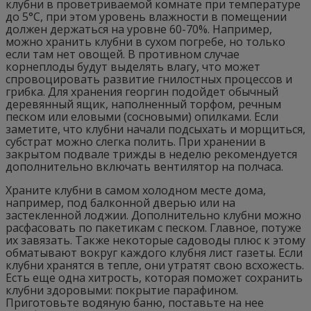
клубни в проветриваемой комнате при температуре
до 5°C, при этом уровень влажности в помещении
должен держаться на уровне 60-70%. Например,
можно хранить клубни в сухом погребе, но только
если там нет овощей. В противном случае
корнеплоды будут выделять влагу, что может
спровоцировать развитие гнилостных процессов и
грибка. Для хранения георгин подойдет обычный
деревянный ящик, наполненный торфом, речным
песком или еловыми (сосновыми) опилками. Если
заметите, что клубни начали подсыхать и морщиться,
субстрат можно слегка полить. При хранении в
закрытом подвале трижды в неделю рекомендуется
дополнительно включать вентилятор на полчаса.
Храните клубни в самом холодном месте дома,
например, под балконной дверью или на
застекленной лоджии. Дополнительно клубни можно
расфасовать по пакетикам с песком. Главное, потуже
их завязать. Также некоторые садоводы плюс к этому
обматывают вокруг каждого клубня лист газеты. Если
клубни хранятся в тепле, они утратят свою всхожесть.
Есть еще одна хитрость, которая поможет сохранить
клубни здоровыми: покрытие парафином.
Приготовьте водяную баню, поставьте на нее