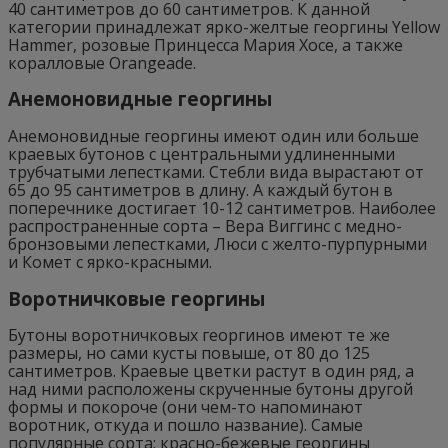
40 сантиметров до 60 сантиметров. К данной
категории принадлежат ярко-желтые георгины Yellow
Hammer, розовые Принцесса Мария Хосе, а также
коралловые Orangeade.
Анемоновидные георгины
Анемоновидные георгины имеют один или больше
краевых бутонов с центральными удлиненными
трубчатыми лепестками. Стебли вида вырастают от
65 до 95 сантиметров в длину. А каждый бутон в
поперечнике достигает 10-12 сантиметров. Наиболее
распространенные сорта – Вера Виггинс с медно-
бронзовыми лепестками, Люси с желто-пурпурными
и Комет с ярко-красными.
Воротничковые георгины
Бутоны воротничковых георгинов имеют те же
размеры, но сами кусты повыше, от 80 до 125
сантиметров. Краевые цветки растут в один ряд, а
над ними расположены скрученные бутоны другой
формы и покороче (они чем-то напоминают
воротник, откуда и пошло название). Самые
популярные сорта: красно-бежевые георгины