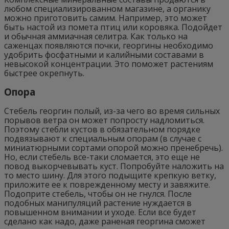
любом специализированном магазине, а органику
можно приготовить самим. Например, это может
быть настой из помета птиц или коровяка. Подойдет
и обычная аммиачная селитра. Как только на
саженцах появляются почки, георгины необходимо
удобрить фосфатными и калийными составами в
невысокой концентрации. Это поможет растениям
быстрее окрепнуть.
Опора
Стебель георгин полый, из-за чего во время сильных
порывов ветра он может попросту надломиться.
Поэтому стебли кустов в обязательном порядке
подвязывают к специальным опорам (в случае с
миниатюрными сортами опорой можно пренебречь).
Но, если стебель все-таки сломается, это еще не
повод выкорчевывать куст. Попробуйте наложить на
то место шину. Для этого подыщите крепкую ветку,
приложите ее к поврежденному месту и завяжите.
Подоприте стебель, чтобы он не гнулся. После
подобных манипуляций растение нуждается в
повышенном внимании и уходе. Если все будет
сделано как надо, даже раненая георгина сможет