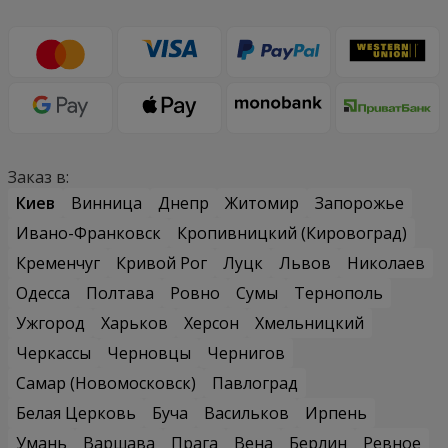
Заказ в:
Киев
Винница
Днепр
Житомир
Запорожье
Ивано-Франковск
Кропивницкий (Кировоград)
Кременчуг
Кривой Рог
Луцк
Львов
Николаев
Одесса
Полтава
Ровно
Сумы
Тернополь
Ужгород
Харьков
Херсон
Хмельницкий
Черкассы
Черновцы
Чернигов
Самар (Новомосковск)
Павлоград
Белая Церковь
Буча
Васильков
Ирпень
Умань
Варшава
Прага
Вена
Берлин
Ревное