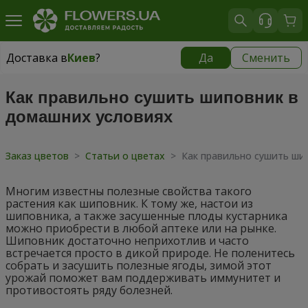
Доставка в
Киев
?
Да
Сменить
Доставка в
Киев
|
бесплатно
Как правильно сушить шиповник в
домашних условиях
Заказ цветов
>
Статьи о цветах
>
Как правильно сушить ши
Многим известны полезные свойства такого
растения как шиповник. К тому же, настои из
шиповника, а также засушенные плоды кустарника
можно приобрести в любой аптеке или на рынке.
Шиповник достаточно неприхотлив и часто
встречается просто в дикой природе. Не поленитесь
собрать и засушить полезные ягоды, зимой этот
урожай поможет вам поддерживать иммунитет и
противостоять ряду болезней.