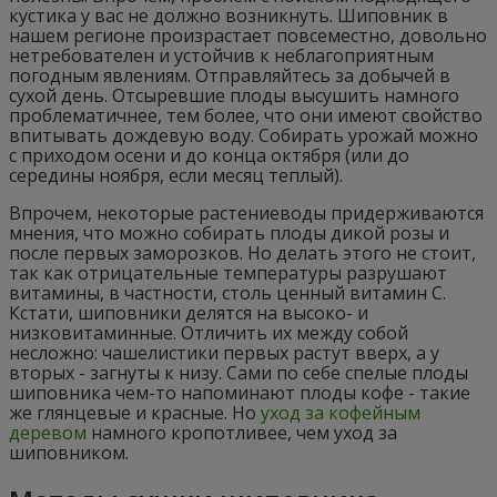
кустика у вас не должно возникнуть. Шиповник в
нашем регионе произрастает повсеместно, довольно
нетребователен и устойчив к неблагоприятным
погодным явлениям. Отправляйтесь за добычей в
сухой день. Отсыревшие плоды высушить намного
проблематичнее, тем более, что они имеют свойство
впитывать дождевую воду. Собирать урожай можно
с приходом осени и до конца октября (или до
середины ноября, если месяц теплый).
Впрочем, некоторые растениеводы придерживаются
мнения, что можно собирать плоды дикой розы и
после первых заморозков. Но делать этого не стоит,
так как отрицательные температуры разрушают
витамины, в частности, столь ценный витамин С.
Кстати, шиповники делятся на высоко- и
низковитаминные. Отличить их между собой
несложно: чашелистики первых растут вверх, а у
вторых - загнуты к низу. Сами по себе спелые плоды
шиповника чем-то напоминают плоды кофе - такие
же глянцевые и красные. Но
уход за кофейным
деревом
намного кропотливее, чем уход за
шиповником.