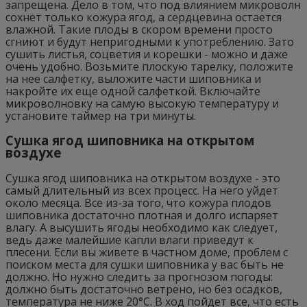
запрещена. Дело в том, что под влиянием микроволн
сохнет только кожура ягод, а сердцевина остается
влажной. Такие плоды в скором времени просто
сгниют и будут непригодными к употреблению. Зато
сушить листья, соцветия и корешки - можно и даже
очень удобно. Возьмите плоскую тарелку, положите
на нее салфетку, выложите части шиповника и
накройте их еще одной салфеткой. Включайте
микроволновку на самую высокую температуру и
установите таймер на три минуты.
Сушка ягод шиповника на открытом
воздухе
Сушка ягод шиповника на открытом воздухе - это
самый длительный из всех процесс. На него уйдет
около месяца. Все из-за того, что кожура плодов
шиповника достаточно плотная и долго испаряет
влагу. А высушить ягоды необходимо как следует,
ведь даже малейшие капли влаги приведут к
плесени. Если вы живете в частном доме, проблем с
поиском места для сушки шиповника у вас быть не
должно. Но нужно следить за прогнозом погоды:
должно быть достаточно ветрено, но без осадков,
температура не ниже 20°С. В ход пойдет все, что есть