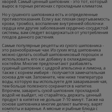
хворей. Самый ценный шиповник - это тот, который
вырос в горных регионах с прохладным климатом.
Но у сушеного шиповника есть и определенные
противопоказания. Если у вас плохая свертываемость
крови, тромбоз, воспаление внутренней оболочки
сердца или другие заболевания сердечно-сосудистой
системы, вам следует воздержаться от употребления
плодов данного растения.
Самые популярные рецепты из сухого шиповника -
это разнообразные чаи. Из сухих ягод шиповника
можно сделать особый шиповниковый порошок и
использовать его как добавку в охлаждающие
коктейли. Многие предпочитают разбавлять
сушеный шиповник с цедрой апельсина и лимона, а
также с корнем имбиря - получается замечательная
основа для чая. Запомните, чем ниже температура
воды, которую вы используете для заваривания чая,
тем больше полезного сохранится в напитке.
Впрочем, заварить сухой шиповник прохладной
водой не выйдет, но старайтесь держать ценный
продукт в кипятке не дольше 7-10 минут. Также на
основе шиповника многие делают выпечку, варят
компоты и варенье. А мясные и рыбные блюда с