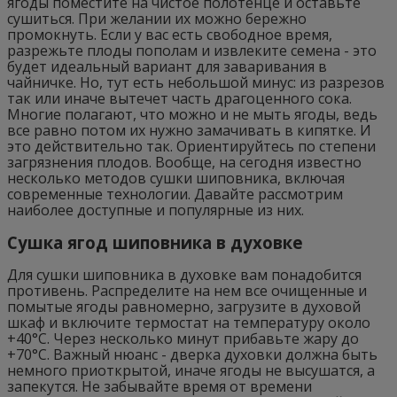
ягоды поместите на чистое полотенце и оставьте
сушиться. При желании их можно бережно
промокнуть. Если у вас есть свободное время,
разрежьте плоды пополам и извлеките семена - это
будет идеальный вариант для заваривания в
чайничке. Но, тут есть небольшой минус: из разрезов
так или иначе вытечет часть драгоценного сока.
Многие полагают, что можно и не мыть ягоды, ведь
все равно потом их нужно замачивать в кипятке. И
это действительно так. Ориентируйтесь по степени
загрязнения плодов. Вообще, на сегодня известно
несколько методов сушки шиповника, включая
современные технологии. Давайте рассмотрим
наиболее доступные и популярные из них.
Сушка ягод шиповника в духовке
Для сушки шиповника в духовке вам понадобится
противень. Распределите на нем все очищенные и
помытые ягоды равномерно, загрузите в духовой
шкаф и включите термостат на температуру около
+40°C. Через несколько минут прибавьте жару до
+70°С. Важный нюанс - дверка духовки должна быть
немного приоткрытой, иначе ягоды не высушатся, а
запекутся. Не забывайте время от времени