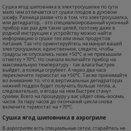
Сушка ягод шиповника в электросушилке по сути
мало чем отличается от сушки плодов в духовом
шкафу. Разница разве что в том, что электросушилка,
или дегидратор, - это специализированный кухонный
прибор как раз для таких целей, поэтому даже в
родной инструкции к устройству можно найти
информацию о сушке тех или иных продуктов
питания. Так что ориентируйтесь на мануал вашей
электросушилки, единственное, следите, чтобы
градусы не опускались ниже +50°C и не превышали
отметку +70°C. Но сначала включайте прибор на
максимальную температуру - так влага быстрее
выйдет, а кожица огрубеет. А через два часа
переключите термостат на +50°C. Также принимайте
во внимание то, что в вертикальных дегидраторах
нижний поддон будет получать больше тепла, а,
следовательно, и ягоды на нем быстрее станут
сухими. Всего на процедуру у вас уйдет семь-восемь
часов. За пару часов до окончания цикла снова
включите термостат на +70°C.
Сушка ягод шиповника в аэрогриле
В аэрогрилях есть специальные сетки, старайтесь не