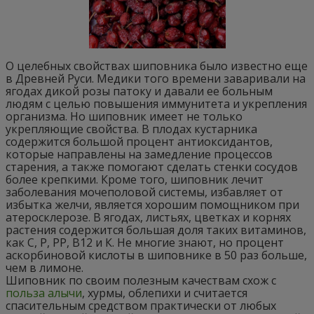
О целебных свойствах шиповника было известно еще
в Древней Руси. Медики того времени заваривали на
ягодах дикой розы патоку и давали ее больным
людям с целью повышения иммунитета и укрепления
организма. Но шиповник имеет не только
укрепляющие свойства. В плодах кустарника
содержится большой процент антиоксидантов,
которые направлены на замедление процессов
старения, а также помогают сделать стенки сосудов
более крепкими. Кроме того, шиповник лечит
заболевания мочеполовой системы, избавляет от
избытка желчи, является хорошим помощником при
атеросклерозе. В ягодах, листьях, цветках и корнях
растения содержится большая доля таких витаминов,
как С, Р, РР, В12 и К. Не многие знают, но процент
аскорбиновой кислоты в шиповнике в 50 раз больше,
чем в лимоне.
Шиповник по своим полезным качествам схож с
польза алычи
, хурмы, облепихи и считается
спасительным средством практически от любых