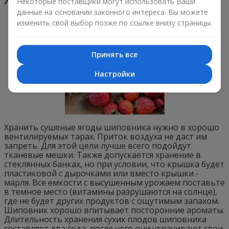
Некоторые поставщики могут использовать Ваши
данные на основании законного интереса. Вы можете
изменить свой выбор позже по ссылке внизу страницы.
Принять все
Настройки
Хранить сушеные ягоды шиповника нужно в хорошо
вентилируемых тарах. Приток воздуха не даст им
запреть. Для этой цели лучше всего подойдут
тканевые мешки. Также допускается хранение в
стеклянных банках, но при условии, что крышка будет
пластиковой с дырочками или вместо крышки -
марля. Все емкости с высушенным урожаем поставьте
в темное место (витамины разрушаются на солнце),
где не будет других продуктов с ощутимым запахом.
Шиповник хорошо впитывает посторонние ароматы.
Длительность хранения сухих плодов шиповника
составляет два года, после чего они утрачивают свои