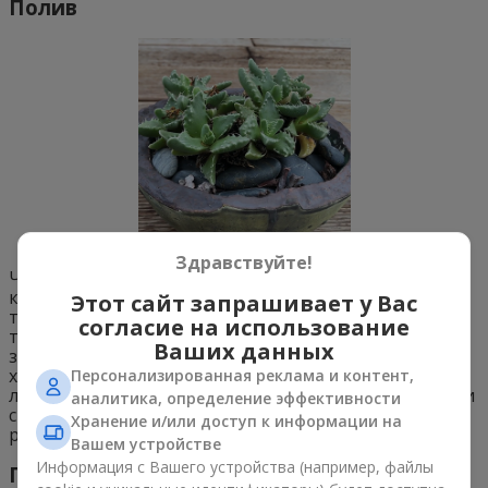
Полив
Здравствуйте!
Частые поливы и опрыскивания могут навредить
кактусу. Растение опрыскивают из пульверизатора
Этот сайт запрашивает у Вас
только в засушливый период. Полив осуществляют
согласие на использование
только под корень, следите за тем, чтобы вода не
Ваших данных
застаивалась. Всю необходимую влагу суккулент
хранит в своих мясистых листьях. От пыли и грязи
Персонализированная реклама и контент,
листовые пластины протирают влажной тряпкой или
аналитика, определение эффективности
специальной щеточкой. Зимой специалисты
Хранение и/или доступ к информации на
рекомендуют сухое содержание.
Вашем устройстве
Информация с Вашего устройства (например, файлы
Пересадка