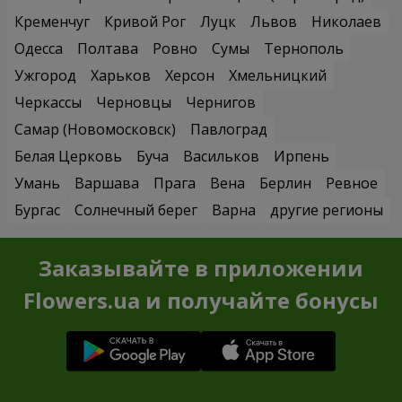
Кременчуг
Кривой Рог
Луцк
Львов
Николаев
Одесса
Полтава
Ровно
Сумы
Тернополь
Ужгород
Харьков
Херсон
Хмельницкий
Черкассы
Черновцы
Чернигов
Самар (Новомосковск)
Павлоград
Белая Церковь
Буча
Васильков
Ирпень
Умань
Варшава
Прага
Вена
Берлин
Ревное
Бургас
Солнечный берег
Варна
другие регионы
Заказывайте в приложении
Flowers.ua и получайте бонусы