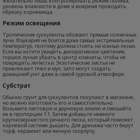
Желательно лишь контролировать режим полива,
уровень влажности в доме и вовремя проводить
обрезку корневища.
Режим освещения
Тропические суккуленты обожают прямые солнечные
лучи. Фаукария не боится даже самых экстремальных
температур, поэтому должна стоять на южных окнах.
Если вы хотите увидеть декоративное цветение,
горшок лучше убрать в центр комнаты, чтобы не
повредить лепестки. Экзотические листья не
привлекают пчел и мух, зато могут создать
домашний уют даже в самой суровой атмосфере.
Субстрат
Обычно грунт для суккулентов покупают в магазине,
но можно изготовить его и самостоятельно.
Возьмите листовую и дерновую землю и смешайте
их в пропорции 1:1. Затем добавьте немного
крупнозернистого речного песка, который поможет
корневой системе дышать. Для дренажа часто берут
торф, керамзит или яичную скорлупу.