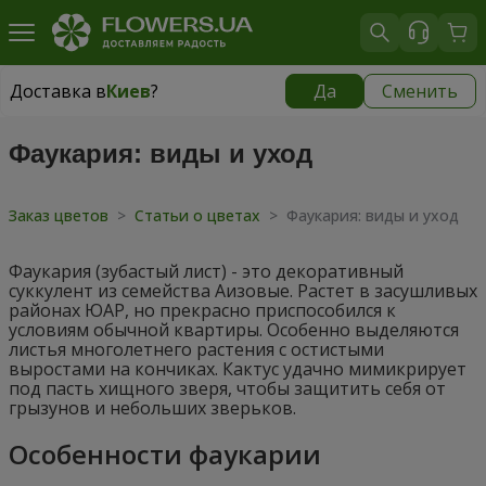
Доставка в
Киев
?
Да
Сменить
Доставка в
Киев
|
бесплатно
Фаукария: виды и уход
Заказ цветов
>
Статьи о цветах
>
Фаукария: виды и уход
Фаукария (зубастый лист) - это декоративный
суккулент из семейства Аизовые. Растет в засушливых
районах ЮАР, но прекрасно приспособился к
условиям обычной квартиры. Особенно выделяются
листья многолетнего растения с остистыми
выростами на кончиках. Кактус удачно мимикрирует
под пасть хищного зверя, чтобы защитить себя от
грызунов и небольших зверьков.
Особенности фаукарии