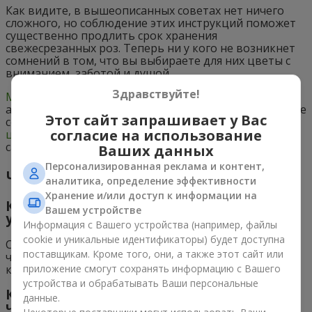
Как видите, в вышеописанных советах нет ничего
сложного, но соблюдение этих инструкций поможет
существенно продлить срок хранения
свежесрезанных роз. Теперь ни у кого не возникнет
сомнений в том, что вы выбираете для них цветы с
вниманием, заботой и душой.
Здравствуйте!
Магазин цветов Flowers.ua
предлагает широкий
ассортимент роз, а также других растений. Можете не
Этот сайт запрашивает у Вас
сомневаться,
обратившись в службу доставки
согласие на использование
цветов
, вы получите отменный сервис и только
самые свежие букеты.
Ваших данных
Персонализированная реклама и контент,
Частые вопросы
аналитика, определение эффективности
Хранение и/или доступ к информации на
Как правильно обрезать стебли роз перед
Вашем устройстве
укладкой в воду?
Информация с Вашего устройства (например, файлы
cookie и уникальные идентификаторы) будет доступна
Срезайте стебли роз под углом под теплой водой,
поставщикам. Кроме того, они, а также этот сайт или
чтобы избежать образования воздушных пузырьков,
приложение смогут сохранять информацию с Вашего
которые могут затруднить поступление воды.
устройства и обрабатывать Ваши персональные
Какую воду использовать для роз и как
данные.
часто ее менять?