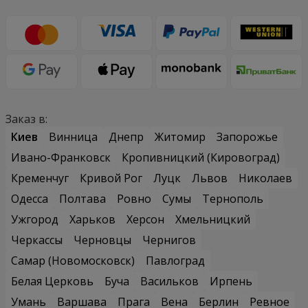
Заказ в:
Киев
Винница
Днепр
Житомир
Запорожье
Ивано-Франковск
Кропивницкий (Кировоград)
Кременчуг
Кривой Рог
Луцк
Львов
Николаев
Одесса
Полтава
Ровно
Сумы
Тернополь
Ужгород
Харьков
Херсон
Хмельницкий
Черкассы
Черновцы
Чернигов
Самар (Новомосковск)
Павлоград
Белая Церковь
Буча
Васильков
Ирпень
Умань
Варшава
Прага
Вена
Берлин
Ревное