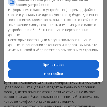
знаков внимания без повода. Букет тюльпанов — весенняя
Вашем устройстве
романтика, ассоциирующаяся с обновлением,
Информация с Вашего устройства (например, файлы
искренностью и лёгкой радостью. В каждом лепестке —
cookie и уникальные идентификаторы) будет доступна
натуральная красота, в каждом стебле — символ весны.
поставщикам. Кроме того, они, а также этот сайт или
Ароматные композиции цветы тюльпаны одинаково
приложение смогут сохранять информацию с Вашего
уместны и в романтическом жесте, и в дружеском подарке.
устройства и обрабатывать Ваши персональные
Букет тюльпанов не обязывает, но оставляет после себя
данные.
ощущение радости и заботы. Именно поэтому букет
Некоторые поставщики могут использовать Ваши
цветов тюльпаны — это всегда удачный выбор в любой
данные на основании законного интереса. Вы можете
жизненной ситуации.
изменить свой выбор позже по ссылке внизу страницы.
Почему букет тюльпанов —
идеальный выбор для подарка в г.
Принять все
Знаменовка
Настройки
Букет из тюльпанов ценят за универсальность и любимые
цвета весны. Эти цветы выглядят актуально в весенние
месяцы, легко вписываются в разные стили и не имеют
резкого запаха. Букет тюльпанов — цветы без ароматов,
которые комфортно дарить даже людям с
чувствительностью или аллергией. Букет тюльпанов —