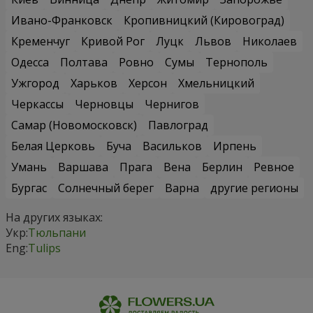
Ивано-Франковск
Кропивницкий (Кировоград)
Кременчуг
Кривой Рог
Луцк
Львов
Николаев
Одесса
Полтава
Ровно
Сумы
Тернополь
Ужгород
Харьков
Херсон
Хмельницкий
Черкассы
Черновцы
Чернигов
Самар (Новомосковск)
Павлоград
Белая Церковь
Буча
Васильков
Ирпень
Умань
Варшава
Прага
Вена
Берлин
Ревное
Бургас
Солнечный берег
Варна
другие регионы
На других языках:
Укр:
Тюльпани
Eng:
Tulips