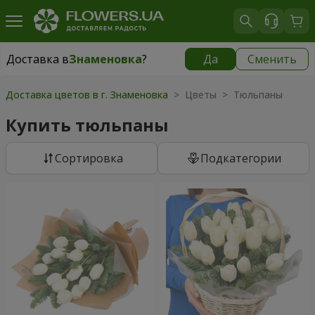
Доставка в
Знаменовка
?
Да
Сменить
Доставка в
Знаменовка
|
бесплатно
Доставка цветов в г. Знаменовка
> Цветы > Тюльпаны
Купить тюльпаны
Cортировка
Подкатегории