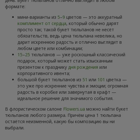
день. Букет тюльпанов отлично выглядит в любом
формате:
мини-варианты из
5
–
9
цветов — это аккуратный
комплимент от сердца
, который обычно дарят
просто так; такой букет тюльпанов не несёт
обязательств, ведь цена тюльпана невелика, но
дарит искреннюю радость и отлично выглядит в
любом цвете или комбинации;
15
–
25
тюльпанов — уже роскошный классический
подарок, который может стать изысканным
презентом к празднику
дня рождения
или
корпоративного ивента;
большой букет тюльпанов из
51
или
101
цветка —
это уже про искренние чувства и эмоции; огромная
радость в коробке или завернутая в крафт —
идеальное решение для значимого события.
В флористическом салоне
Flowers.ua
можно найти букет
тюльпанов любого размера. Причём цена 1 тюльпана
остаётся неизменной, какую бы композицию вы ни
выбрали.