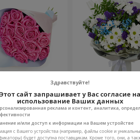
озовых роз"
Яркий букет на День рож
Здравствуйте!
Этот сайт запрашивает у Вас согласие н
1 399 грн
Заказать
использование Ваших данных
рсонализированная реклама и контент, аналитика, опреде
фективности
анение и/или доступ к информации на Вашем устройстве
ация с Вашего устройства (например, файлы cookie и уникальн
фикаторы) будет доступна поставщикам. Кроме того, они, а так