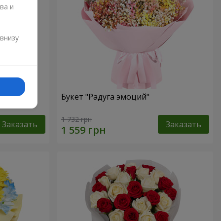
ва и
и
 внизу
омы
Букет "Радуга эмоций"
1 732 грн
Заказать
Заказать