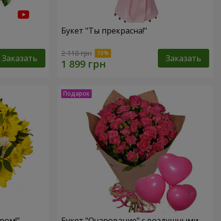
Букет "Ты прекрасна!"
2 110 грн
Заказать
Заказать
ром!"
Букет "Очарование" с воздушными