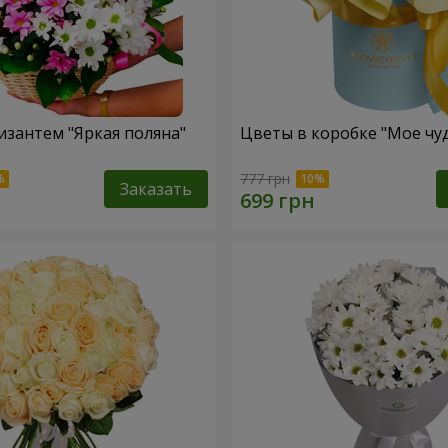
изантем "Яркая поляна"
Цветы в коробке "Мое чу
777 грн
Заказать