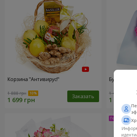
Корзина "Антивирус!"
Букет "15 р
1 888 грн
1 411 грн
Заказать
Пе
эф
Хр
Информ
иденти