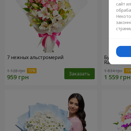
сайт и
обраба
Некото
законн
страни
7 нежных альстромерий
Букет "При
Raffaello
1 128 грн
1 834 грн
Заказать