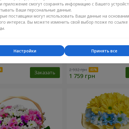
ли приложение смогут сохранять информацию с Вашего устройст
тывать Ваши персональные данные.
рые поставщики могут использовать Ваши данные на основани
ого интереса. Вы можете изменить свой выбор позже по ссылке
цы.
Настройки
Принять все
косновение любви" +
9 веток фиолетовой эуст
2 932 грн
Заказать