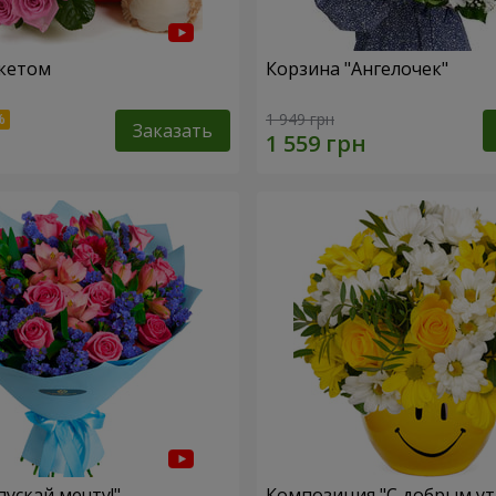
кетом
Корзина "Ангелочек"
1 949 грн
Заказать
пускай мечту!"
Композиция "С добрым ут