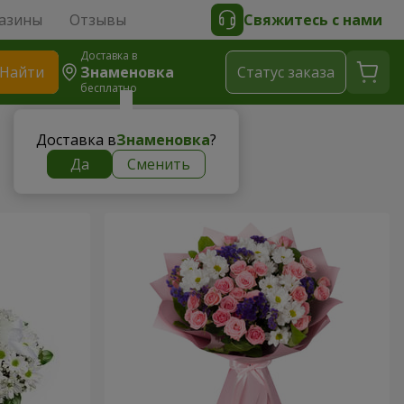
азины
Отзывы
Свяжитесь с нами
Доставка в
Найти
Знаменовка
Cтатус заказа
бесплатно
Доставка в
Знаменовка
?
Да
Сменить