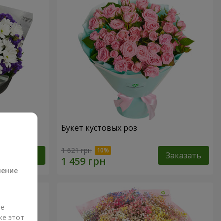
дения
Букет кустовых роз
а
1 621 грн
Заказать
Заказать
ление
ые
же этот