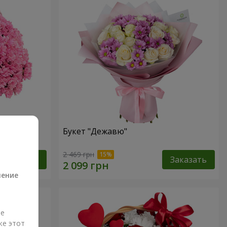
Букет "Дежавю"
а
2 469 грн
Заказать
Заказать
ление
ые
же этот