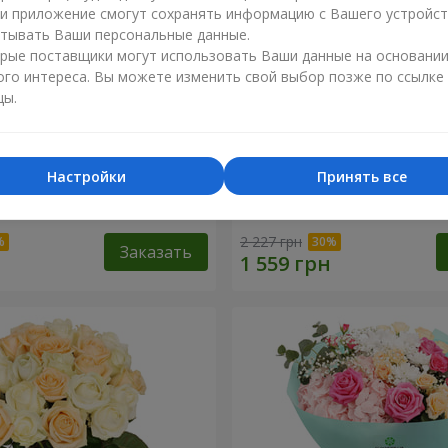
ли приложение смогут сохранять информацию с Вашего устройст
тывать Ваши персональные данные.
рые поставщики могут использовать Ваши данные на основани
ого интереса. Вы можете изменить свой выбор позже по ссылке
цы.
Настройки
Принять все
е в подарок"
Букет "Сердечные струны
2 227 грн
Заказать