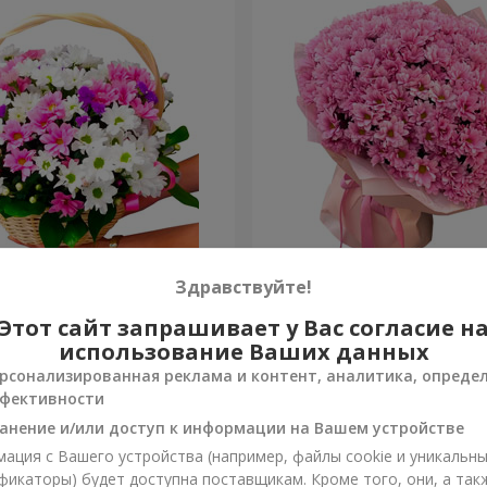
изантем "Яркая поляна"
Букет "Свежее решение"
Здравствуйте!
Этот сайт запрашивает у Вас согласие н
4 574 грн
Заказать
использование Ваших данных
рсонализированная реклама и контент, аналитика, опреде
фективности
анение и/или доступ к информации на Вашем устройстве
ация с Вашего устройства (например, файлы cookie и уникальн
фикаторы) будет доступна поставщикам. Кроме того, они, а так