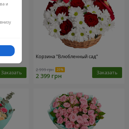
ва и
и
 внизу
"
Корзина "Влюбленный сад"
2 999 грн
Заказать
Заказать