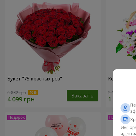
Букет "75 красных роз"
Корзина хр
6 832 грн
2 187 грн
Заказать
Пе
эф
Хр
Информ
иденти