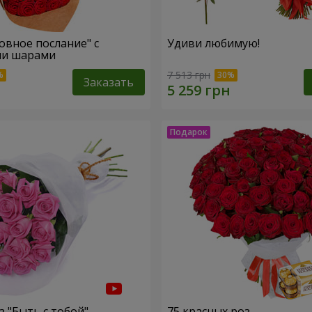
овное послание" с
Удиви любимую!
и шарами
7 513 грн
Заказать
з "Быть с тобой"
75 красных роз