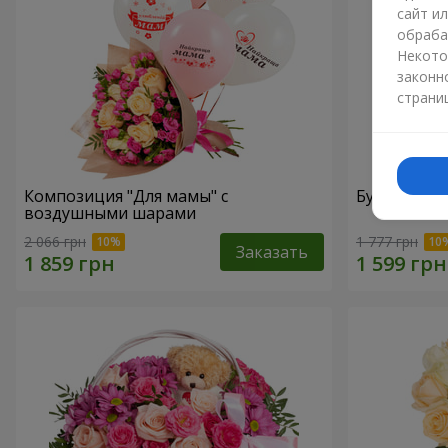
сайт и
обраба
Некото
законн
страни
Композиция "Для мамы" с
Букет "Мам
воздушными шарами
2 066 грн
1 777 грн
Заказать