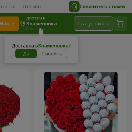
азины
Отзывы
Свяжитесь с нами
Доставка в
Найти
Знаменовка
Cтатус заказа
бесплатно
Доставка в
Знаменовка
?
Да
Сменить