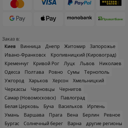
Заказ в:
Киев
Винница
Днепр
Житомир
Запорожье
Ивано-Франковск
Кропивницкий (Кировоград)
Кременчуг
Кривой Рог
Луцк
Львов
Николаев
Одесса
Полтава
Ровно
Сумы
Тернополь
Ужгород
Харьков
Херсон
Хмельницкий
Черкассы
Черновцы
Чернигов
Самар (Новомосковск)
Павлоград
Белая Церковь
Буча
Васильков
Ирпень
Умань
Варшава
Прага
Вена
Берлин
Ревное
Бургас
Солнечный берег
Варна
другие регионы