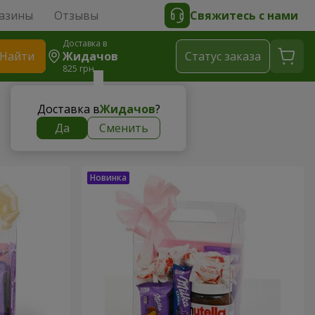
азины
Отзывы
Свяжитесь с нами
Доставка в
Найти
Жидачов
Cтатус заказа
825 грн
Доставка в
Жидачов
?
Да
Сменить