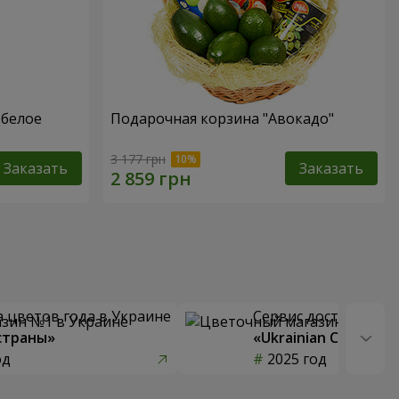
 белое
Подарочная корзина "Авокадо"
3 177 грн
Заказать
Заказать
 цветов года в Украине
Сервис доставки цв
страны»
«Ukrainian Choice»
од
2025 год