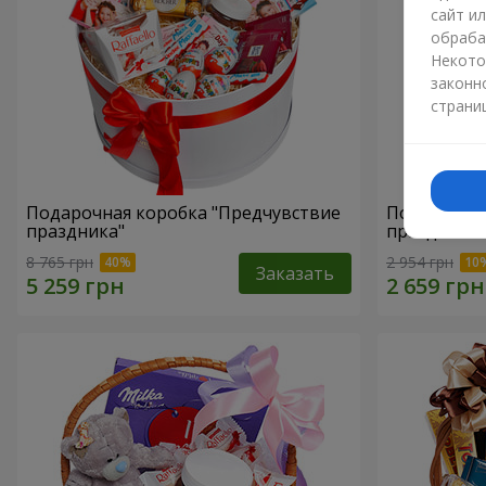
сайт и
обраба
Некото
законн
страни
Подарочная коробка "Предчувствие
Подарочная
праздника"
праздник!"
8 765 грн
2 954 грн
Заказать