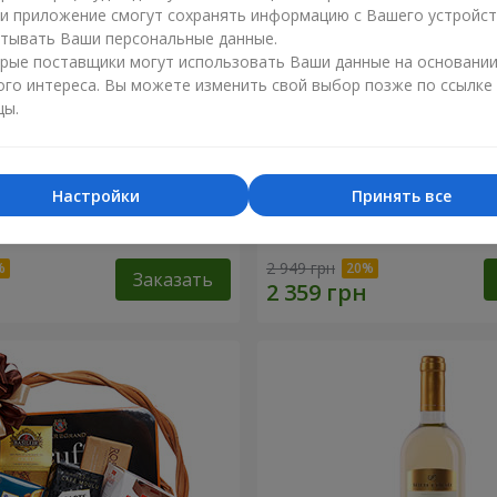
ли приложение смогут сохранять информацию с Вашего устройст
тывать Ваши персональные данные.
рые поставщики могут использовать Ваши данные на основани
ого интереса. Вы можете изменить свой выбор позже по ссылке
цы.
Настройки
Принять все
 корзина "Детский
Подарочная корзина "Аму
2 949 грн
Заказать