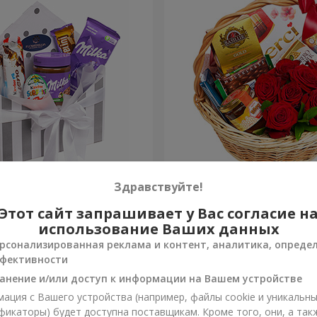
 "Сладкая нежность"
Подарочная корзина "Кла
Здравствуйте!
Этот сайт запрашивает у Вас согласие н
4 374 грн
Заказать
использование Ваших данных
рсонализированная реклама и контент, аналитика, опреде
фективности
анение и/или доступ к информации на Вашем устройстве
ация с Вашего устройства (например, файлы cookie и уникальн
фикаторы) будет доступна поставщикам. Кроме того, они, а так