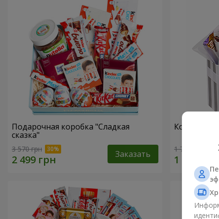
Подарочная коробка "Сладкая
Композиция
сказка"
3 570 грн
1 732 грн
Заказать
Пе
эф
Хр
Информ
иденти