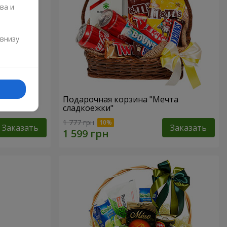
ва и
и
 внизу
р"
Подарочная корзина "Мечта
сладкоежки"
1 777 грн
Заказать
Заказать