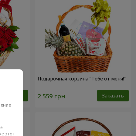
ссика"
Подарочная корзина "Тебе от меня!"
а
Заказать
Заказать
ление
ые
же этот