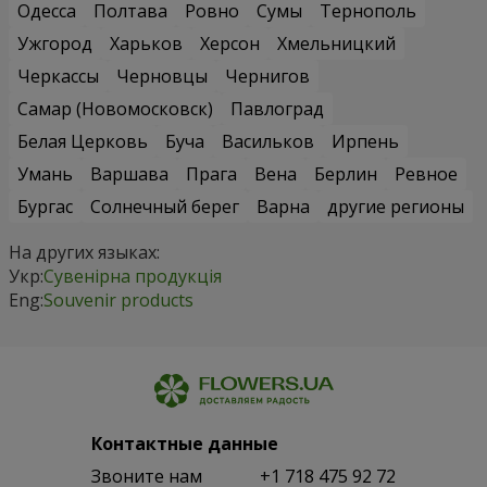
Одесса
Полтава
Ровно
Сумы
Тернополь
Ужгород
Харьков
Херсон
Хмельницкий
Черкассы
Черновцы
Чернигов
Самар (Новомосковск)
Павлоград
Белая Церковь
Буча
Васильков
Ирпень
Умань
Варшава
Прага
Вена
Берлин
Ревное
Бургас
Солнечный берег
Варна
другие регионы
На других языках:
Укр:
Сувенірна продукція
Eng:
Souvenir products
Контактные данные
Звоните нам
+1 718 475 92 72