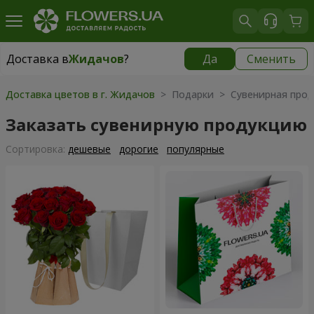
Доставка в
Жидачов
?
Да
Сменить
Доставка в
Жидачов
|
825 грн
Доставка цветов в г. Жидачов
> Подарки > Сувенирная прод
Заказать сувенирную продукцию
Cортировка:
дешевые
дорогие
популярные