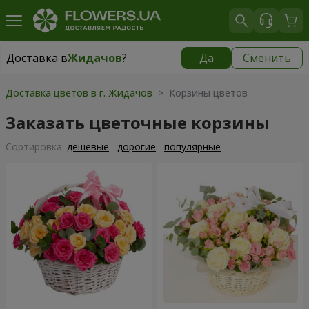
Доставка в
Жидачов
?
Да
Сменить
Доставка в
Жидачов
|
825 грн
Доставка цветов в г. Жидачов
> Корзины цветов
Заказать цветочные корзины
Cортировка:
дешевые
дорогие
популярные