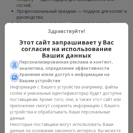
гостей;
Профессиональный праздник — подарок для коллег и
руководства;
Романтические поводы
— красивая и нежная
композиция;
Здравствуйте!
Корпоративные события
— подарок деловому
партнёру.
Этот сайт запрашивает у Вас
согласие на использование
Цветочная корзина — универсальный подарок для любого
Ваших данных
возраста. Стильные ручные композиции позволяют
Персонализированная реклама и контент,
передать любые эмоции: благодарность, восхищение,
аналитика, определение эффективности
поддержку,
любовь
.
Хранение и/или доступ к информации на
Вашем устройстве
Виды цветочных корзин в г.
Информация с Вашего устройства (например, файлы
Жидачов: классика,
cookie и уникальные идентификаторы) будет доступна
поставщикам. Кроме того, они, а также этот сайт или
романтика, минимализм
приложение смогут сохранять информацию с Вашего
устройства и обрабатывать Ваши персональные
Ассортимент цветочных корзин на
flowers.ua
включает
данные.
варианты на любой вкус:
Некоторые поставщики могут использовать Ваши
Классические композиции
— сочетания
роз
, лилий,
данные на основании законного интереса. Вы можете