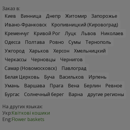
Заказ в:
Киев
Винница
Днепр
Житомир
Запорожье
Ивано-Франковск
Кропивницкий (Кировоград)
Кременчуг
Кривой Рог
Луцк
Львов
Николаев
Одесса
Полтава
Ровно
Сумы
Тернополь
Ужгород
Харьков
Херсон
Хмельницкий
Черкассы
Черновцы
Чернигов
Самар (Новомосковск)
Павлоград
Белая Церковь
Буча
Васильков
Ирпень
Умань
Варшава
Прага
Вена
Берлин
Ревное
Бургас
Солнечный берег
Варна
другие регионы
На других языках:
Укр:
Квіткові кошики
Eng:
Flower baskets