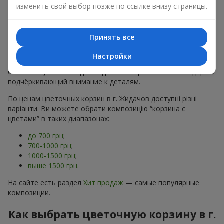
хризантем
в строгих формах;
изменить свой выбор позже по ссылке внизу страницы.
Романтические варианты
— корзины в пастельных
тонах, пионы,
гипсофила
;
Минималистичные решения
— натуральные формы,
Принять все
акцент на цвет или текстуру.
Настройки
Есть также
VIP-композиции
— роскошные корзины для
особых случаев. Каждое изделие — оригинальный подарок,
подчёркивающий внимание к деталям.
По ценам цветочных корзин в г. Жидачов доступні різні
варіанти. Ви можете обрати композицію “корзина с
цветами” в таких диапазонах:
до 700 грн
;
700-1000 грн
;
1000-1500 грн
;
выше 1500 грн
.
На сайте есть раздел
Хит продаж
— самые популярные
композиции.
Как выбрать цветочную корзину в г.