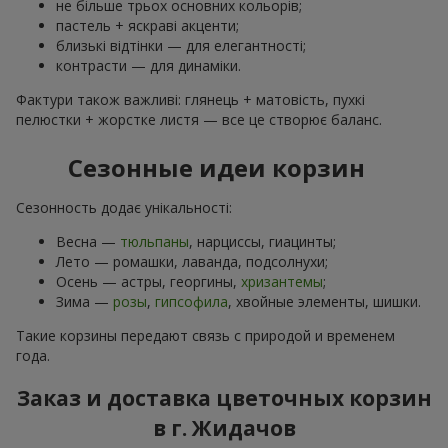
не більше трьох основних кольорів;
пастель + яскраві акценти;
близькі відтінки — для елегантності;
контрасти — для динаміки.
Фактури також важливі: глянець + матовість, пухкі
пелюстки + жорстке листя — все це створює баланс.
Сезонные идеи корзин
Сезонность додає унікальності:
Весна —
тюльпаны
, нарциссы, гиацинты;
Лето — ромашки, лаванда, подсолнухи;
Осень — астры, георгины,
хризантемы
;
Зима —
розы
,
гипсофила
, хвойные элементы, шишки.
Такие корзины передают связь с природой и временем
года.
Заказ и доставка цветочных корзин
в г. Жидачов