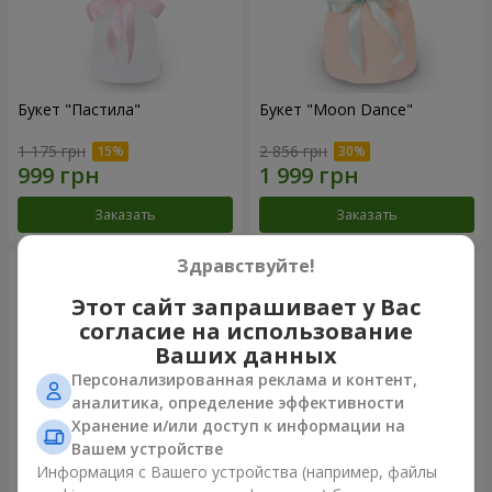
Букет "Пастила"
Букет "Moon Dance"
1 175 грн
2 856 грн
Заказать
Заказать
Здравствуйте!
Этот сайт запрашивает у Вас
согласие на использование
Ваших данных
Персонализированная реклама и контент,
аналитика, определение эффективности
Хранение и/или доступ к информации на
Вашем устройстве
Информация с Вашего устройства (например, файлы
Букет "Kamaliya"
Бенто-букет"Bertha"