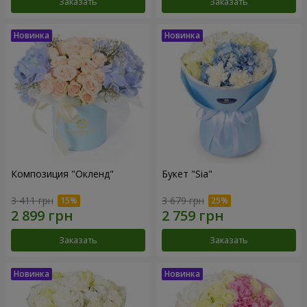
Заказать
Заказать
Композиция "Окленд"
Букет "Sia"
3 411 грн
3 679 грн
Заказать
Заказать