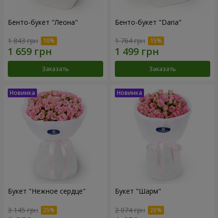
Бенто-букет "Леона"
Бенто-букет "Daria"
1 843 грн
1 764 грн
Заказать
Заказать
Букет "Нежное сердце"
Букет "Шарм"
3 145 грн
2 074 грн