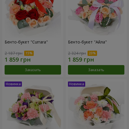
Бенто-букет "Currara"
Бенто-букет "Айла"
2 187 грн
2 324 грн
Заказать
Заказать