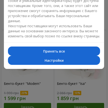
cookie и уникальные идентификаторы) будет доступна
поставщикам. Кроме того, они, а также этот сайт или
3 679 грн
1 528 грн
приложение смогут сохранять информацию с Вашего
устройства и обрабатывать Ваши персональные
данные.
Заказать
Заказать
Некоторые поставщики могут использовать Ваши
данные на основании законного интереса. Вы можете
изменить свой выбор позже по ссылке внизу страницы.
Принять все
Настройки
Бенто-букет "Modern"
Бенто-букет "Isa"
1 999 грн
2 066 грн
Заказать
Заказать