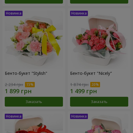
Бенто-букет "Stylish"
Бенто-букет "Nicely"
2 234 грн
1 874 грн
Заказать
Заказать