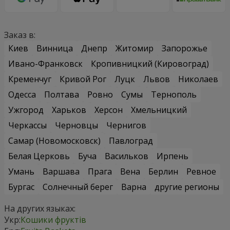
Заказ в:
Киев
Винница
Днепр
Житомир
Запорожье
Ивано-Франковск
Кропивницкий (Кировоград)
Кременчуг
Кривой Рог
Луцк
Львов
Николаев
Одесса
Полтава
Ровно
Сумы
Тернополь
Ужгород
Харьков
Херсон
Хмельницкий
Черкассы
Черновцы
Чернигов
Самар (Новомосковск)
Павлоград
Белая Церковь
Буча
Васильков
Ирпень
Умань
Варшава
Прага
Вена
Берлин
Ревное
Бургас
Солнечный берег
Варна
другие регионы
На других языках:
Укр:
Кошики фруктів