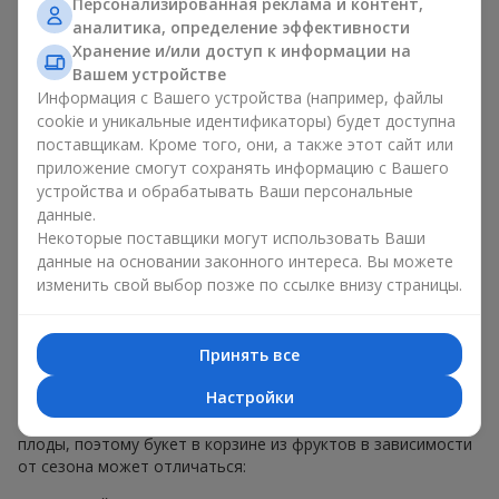
Персонализированная реклама и контент,
меньше, чем наполнение. Именно праздничное оформление
аналитика, определение эффективности
превращает обычный букет в корзине из фруктов в
Хранение и/или доступ к информации на
гастрономический подарок. В компании
Flowers.ua
мы
Вашем устройстве
всегда учитываем пожелания клиента при создании декора.
Информация с Вашего устройства (например, файлы
При формировании композиции используются натуральные
cookie и уникальные идентификаторы) будет доступна
материалы, продуманная упаковка вкуса и, конечно,
поставщикам. Кроме того, они, а также этот сайт или
декоративные элементы, соответствующие событию.
приложение смогут сохранять информацию с Вашего
По желанию клиента корзина с фруктами может быть
устройства и обрабатывать Ваши персональные
оформлена в прозрачной пленке или стильной коробке —
данные.
всегда с праздничной подачей, которая выглядит аккуратно
Некоторые поставщики могут использовать Ваши
и презентабельно.
данные на основании законного интереса. Вы можете
изменить свой выбор позже по ссылке внизу страницы.
Тематические фруктовые
композиции для праздников
Принять все
и сезонов
Настройки
Каждое время года имеет свой характер и свои сезонные
плоды, поэтому букет в корзине из фруктов в зависимости
от сезона может отличаться: