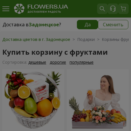
Доставка в
Задонецкое
?
Да
Сменить
Доставка в
Задонецкое
|
650 грн
Доставка цветов в г. Задонецкое
> Подарки > Корзины фрук
Купить корзину с фруктами
Cортировка:
дешевые
дорогие
популярные