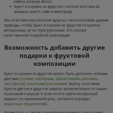
киви и зеленых яблок;
букет в корзине из фруктов с ноткой экзотики из
ананаса, манго, киви и винограда.
Мы сочетаем классические фрукты с экзотическими дарами
природы, чтобы букет в корзине из фруктов получился
интересным, но не перегруженным. Это основа
качественной съедобной композиции.
Возможность добавить другие
подарки к фруктовой
композиции
Букет в корзине из фруктов может быть дополнен любыми
цветами:
розами
,
герберами
,
хризантемами
,
пионами
,
гипсофилой
,
сезонными растениями
. Выбор сочетания
букета цветов и фруктов зависит исключительно от ваших
пожеланий и вкусов. А если хотите найти интересный
вариант по приемлемой цене, загляните в раздел
акционных предложений
.
Кроме того, к такому съедобному презенту, как корзина