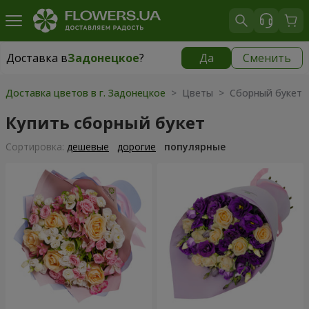
Доставка в
Задонецкое
?
Да
Сменить
Доставка в
Задонецкое
|
650 грн
Доставка цветов в г. Задонецкое
> Цветы > Сборный букет
Купить сборный букет
Cортировка:
дешевые
дорогие
популярные