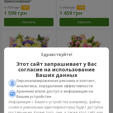
прикосновение"
1 777 грн
1 716 грн
Заказать
Заказать
Здравствуйте!
Этот сайт запрашивает у Вас
согласие на использование
Ваших данных
Персонализированная реклама и контент,
Букет "Цветные сны"
Букет "Цветочное Selfie!"
аналитика, определение эффективности
Хранение и/или доступ к информации на
3 656 грн
2 305 грн
Вашем устройстве
Информация с Вашего устройства (например, файлы
cookie и уникальные идентификаторы) будет доступна
Заказать
Заказать
поставщикам. Кроме того, они, а также этот сайт или