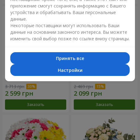
приложение смогут сохранять информацию с Вашего
устройства и обрабатывать Ваши персональные
данные.
Некоторые поставщики могут использовать Ваши
данные на основании законного интереса. Вы можете
изменить свой выбор позже по ссылке внизу страницы.
Принять все
Настройки
Букет "Крещатик"
Букет "Дежавю"
3 713 грн
2 469 грн
Заказать
Заказать