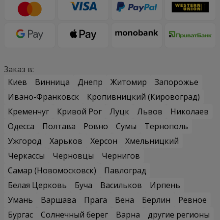
Заказ в:
Киев
Винница
Днепр
Житомир
Запорожье
Ивано-Франковск
Кропивницкий (Кировоград)
Кременчуг
Кривой Рог
Луцк
Львов
Николаев
Одесса
Полтава
Ровно
Сумы
Тернополь
Ужгород
Харьков
Херсон
Хмельницкий
Черкассы
Черновцы
Чернигов
Самар (Новомосковск)
Павлоград
Белая Церковь
Буча
Васильков
Ирпень
Умань
Варшава
Прага
Вена
Берлин
Ревное
Бургас
Солнечный берег
Варна
другие регионы