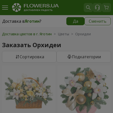
Доставка в
Яготин
?
Да
Сменить
Доставка в
Яготин
|
1030 грн
Доставка цветов в г. Яготин
> Цветы > Орхидеи
Заказать Орхидеи
Cортировка
Подкатегории