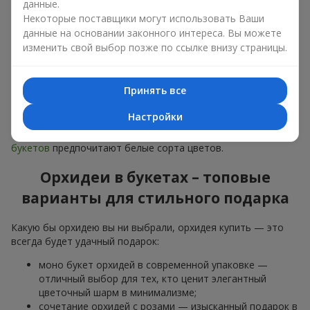
данные.
дарят
любимым женщинам
,
маме
,
девушке
,
жене
, сестре,
подруге,
коллеге
или
бизнес-партнеру
. Сегодня можно
Некоторые поставщики могут использовать Ваши
орхидеи купить недорого, а значит, шанс сделать желанный
данные на основании законного интереса. Вы можете
подарок становится еще больше.
изменить свой выбор позже по ссылке внизу страницы.
Букет из орхидей — идеальная цветочная композиция для
особого события: юбилеев,
свиданий
,
дней рождения
и
Принять все
даже
бизнес-поздравлений
.
Настройки
Для романтики выбирают нежную экзотику — букет из
орхидей в розовых и фиолетовых тонах. Для
свадебных
букетов
предпочитают белые сорта цветов.
Орхидеи в букетах – топовые
варианты для стильного подарка
Какую бы орхидею вы ни выбрали, орхидея купить — это
всегда будет удачный подарок:
моно букет орхидей в современной упаковке —
отличный выбор для тех, кто ценит элегантный
цветочный шарм в минимализме;
сочетание орхидей с розами — изысканный подарок в