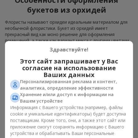
букетов из орхидей
Флористы называют орхидеи идеальным материалом для
необычной флористики. Букет из орхидей имеет
прекрасный вид как моно решение для оформления
помещений, а также как вариант микса с другими цветами,
который сохраняет свою выразительность в любом
Здравствуйте!
формате.
Этот сайт запрашивает у Вас
Благодаря своей структуре орхидея позволяет создавать
согласие на использование
композиции в классическом, минималистичном или
Ваших данных
современном стиле. Букет из орхидей эффектно смотрится
Персонализированная реклама и контент,
как в камерных, так и в масштабных работах, а её
аналитика, определение эффективности
роскошные соцветия легко становятся центральным
элементом композиции. В зависимости от оформления и
Хранение и/или доступ к информации на
сорта растений различается и цена на орхидеи. Учитывайте
Вашем устройстве
это, прежде чем заказать букет из орхидей.
Информация с Вашего устройства (например, файлы
cookie и уникальные идентификаторы) будет доступна
Кому дарят орхидеи?
поставщикам. Кроме того, они, а также этот сайт или
приложение смогут сохранять информацию с Вашего
устройства и обрабатывать Ваши персональные
Букет из орхидей универсален и может подойти любому. Их