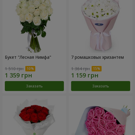
Букет "Лесная Нимфа"
7 ромашковых хризантем
1 510 грн
1 364 грн
Заказать
Заказать