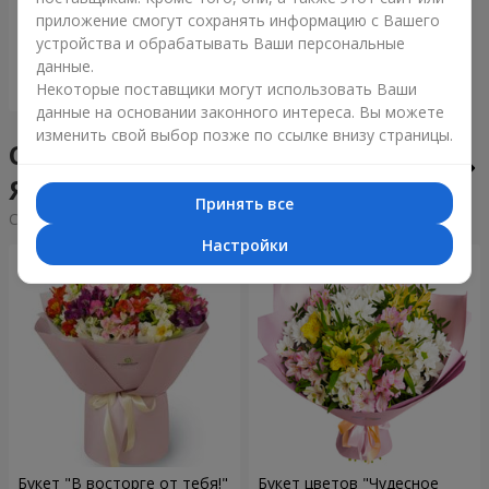
приложение смогут сохранять информацию с Вашего
6 152 грн
устройства и обрабатывать Ваши персональные
данные.
Заказать
Некоторые поставщики могут использовать Ваши
данные на основании законного интереса. Вы можете
изменить свой выбор позже по ссылке внизу страницы.
Сборные букеты в городе
Яготин
Принять все
Cортировка:
дешевые
дорогие
Настройки
Букет "В восторге от тебя!"
Букет цветов "Чудесное