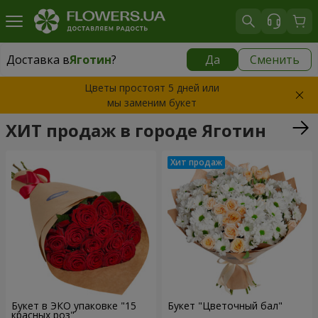
Доставка в
Яготин
?
Да
Сменить
Доставка в
Яготин
|
1030 грн
Цветы простоят 5 дней или
мы заменим букет
ХИТ продаж в городе Яготин
Букет в ЭКО упаковке "15
Букет "Цветочный бал"
красных роз"