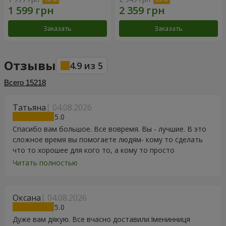
Заказать
Заказать
Отзывы
4.9
из
5
Всего
15218
Татьяна
04.08.2026
5
Спасибо вам большое. Все вовремя. Вы - лучшие. В это
сложное время вы помогаете людям- кому то сделать
что то хорошее для кого то, а кому то просто
порадоваться цветам, подарку, тортику, поздравлению.
Читать полностью
Особенно, если человек сам себе не может купить даже
в свой День Рождения. Спасибо
Оксана
04.08.2026
5
Дуже вам дякую. Все вчасно доставили.Іменинниця