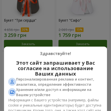
Букет "Три сердца"
Букет "Сафо"
4 656 грн
2 069 грн
Заказать
Заказать
Здравствуйте!
Этот сайт запрашивает у Вас
согласие на использование
Ваших данных
Персонализированная реклама и контент,
аналитика, определение эффективности
Хранение и/или доступ к информации на
Вашем устройстве
Информация с Вашего устройства (например, файлы
cookie и уникальные идентификаторы) будет доступна
Букет "Tarnis"
поставщикам. Кроме того, они, а также этот сайт или